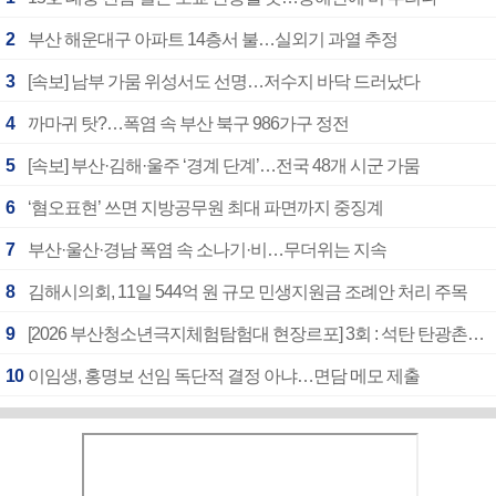
2
부산 해운대구 아파트 14층서 불…실외기 과열 추정
3
[속보] 남부 가뭄 위성서도 선명…저수지 바닥 드러났다
4
까마귀 탓?…폭염 속 부산 북구 986가구 정전
5
[속보] 부산·김해·울주 ‘경계 단계’…전국 48개 시군 가뭄
6
‘혐오표현’ 쓰면 지방공무원 최대 파면까지 중징계
7
부산·울산·경남 폭염 속 소나기·비…무더위는 지속
8
김해시의회, 11일 544억 원 규모 민생지원금 조례안 처리 주목
9
[2026 부산청소년극지체험탐험대 현장르포] 3회 : 석탄 탄광촌에서 북극 연구의 중심지로
10
이임생, 홍명보 선임 독단적 결정 아냐…면담 메모 제출