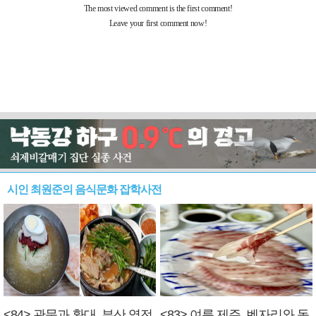
시인 최원준의 음식문화 잡학사전
<84> 관문과 환대, 부산 역전
<83> 여름 제주, 벤자리와 독