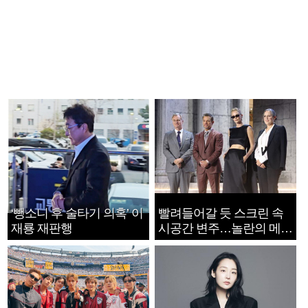
‘뺑소니 후 술타기 의혹’ 이
빨려들어갈 듯 스크린 속
재룡 재판행
시공간 변주…놀란의 메시
지는 ‘전쟁 속죄’