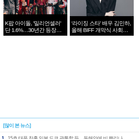
K팝 아이돌, '밀리언셀러'
‘라이징 스타’ 배우 김민하,
단 1.6%…30년간 등장
올해 BIFF 개막식 사회자
1182개팀 전수조사
확정
[많이 본 뉴스]
1
15호 태풍 찬홈 일본 도쿄 관통할 듯…동해안에 비 뿌리나