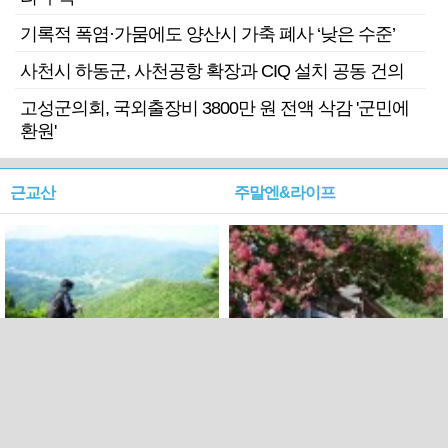
기록적 폭염·가뭄에도 양산시 가축 폐사 ‘낮은 수준’
사천시 하동군, 사천공항 확장과 CIQ 설치 공동 건의
고성군의회, 국외출장비 3800만 원 전액 삭감 '군민에
환원'
근교산
주말엔&라이프
근교산&그너머…상주·문경
폭염보다 더 뜨거워라…100
청화산~시루봉
일을 붉게 불태울 ‘선비정신’
피었네