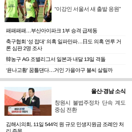
“이강인 서울서 새 출발 응원”
패패패패…부산아이파크 1부 승격 급제동
축구협회 ‘성 접대’ 의혹 일파만파…日도 의혹 연루 거
론 심판 2명 조사
韓농구 AG 조별리그서 일본과 내달 13일 격돌
‘윤나고황’ 꿈틀댄다…거인 가을야구 불씨 살릴까
울산·경남 소식
창원시 불법주정차 단속 계도
중심 전환
김해시의회, 11일 544억 원 규모 민생지원금 조례안 처
리 주목