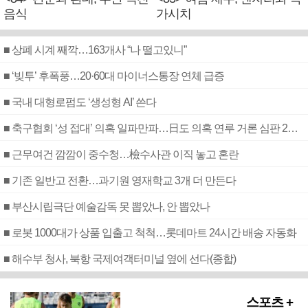
음식
가시치
■ 상폐 시계 째깍…163개사 “나 떨고있니”
■ ‘빚투’ 후폭풍…20·60대 마이너스통장 연체 급증
■ 국내 대형로펌도 ‘생성형 AI’ 쓴다
■ 축구협회 ‘성 접대’ 의혹 일파만파…日도 의혹 연루 거론 심판 2명 조사
■ 근무여건 깜깜이 중수청…檢수사관 이직 놓고 혼란
■ 기존 일반고 전환…과기원 영재학교 3개 더 만든다
■ 부산시립극단 예술감독 못 뽑았나, 안 뽑았나
■ 로봇 1000대가 상품 입출고 척척…롯데마트 24시간 배송 자동화
■ 해수부 청사, 북항 국제여객터미널 옆에 선다(종합)
스포츠 +