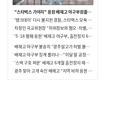
"스타벅스 가야지" 응원 배재고 야구부원들, 학교서 징계 처분
‘탱크데이’ 다시 불지핀 경찰, 스타벅스 모욕 혐의 압수수색
차정인 국교위원장 “허위정보와 혐오·차별, 학교 교실까지 유입"
‘5·18 폄훼 응원’ 배재고 야구부, 출전정지 6개월→1개월 감경
배재고 야구부 불송치 “광주일고가 처벌 불원 의사 표해”
배재고 야구부 징계 풀리나…“이달 말 공정위서 재심의”
‘스벅 구호 파문’ 배재고 6개월 출전정지 재심 신청키로
광주 찾아 고개 숙인 배재고 “지역 비하 응원 잘못”(종합)