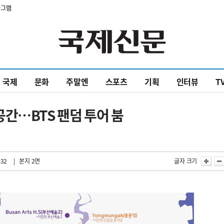
타그램
국제
문화
주말엔
스포츠
기획
인터뷰
T
간…BTS 팬덤 투어 붐
:32
| 본지 2면
글자 크기