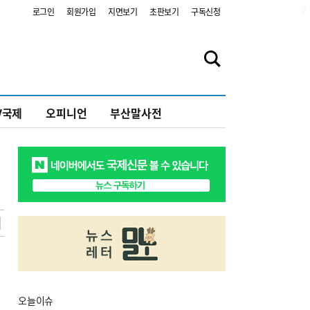
2
로그인
회원가입
지면보기
초판보기
구독신청
V국제
오피니언
부산말사전
오늘
이슈