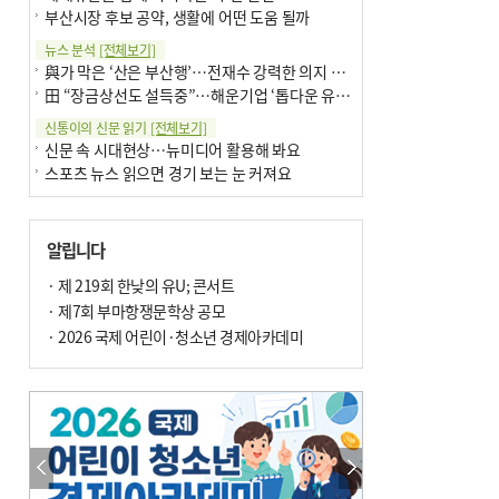
부산시장 후보 공약, 생활에 어떤 도움 될까
뉴스 분석
[전체보기]
與가 막은 ‘산은 부산행’…전재수 강력한 의지 표명 없인 공염불
田 “장금상선도 설득중”…해운기업 ‘톱다운 유치전’ 가속
신통이의 신문 읽기
[전체보기]
신문 속 시대현상…뉴미디어 활용해 봐요
스포츠 뉴스 읽으면 경기 보는 눈 커져요
어떻게 생각하십니까
[전체보기]
구·군 승진 축하화분 관행 없애자니 소상공인 울상
알립니다
3년째 병상에 있는 구의원…의정활동 못해도 월급 그대로
팩트체크
· 제 219회 한낮의 유U; 콘서트
[전체보기]
금정산 반려견 데리고 갈 수 있나…알아보니 ‘국립공원은 출입 불가’
· 제7회 부마항쟁문학상 공모
서울 도림천도 공업용수 활용한다는 사례, 정수 없이 한강물 공급…수질만 공업용수
· 2026 국제 어린이·청소년 경제아카데미
포토에세이
[전체보기]
연꽃 위 개개비
의령 한우산 털중나리
한 손 뉴스
[전체보기]
시민이 개발한 폭염 대응 앱 ‘그늘로’ 길안내 지도 등 인기
골목 맛집 발굴 고메 셀렉션…부산시, 페스티벌 시월 연계