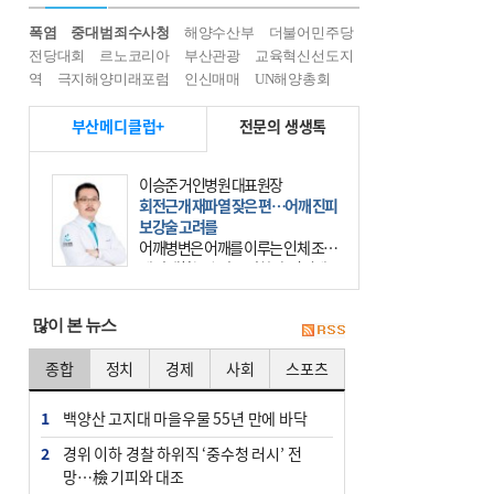
폭염
중대범죄수사청
해양수산부
더불어민주당
전당대회
르노코리아
부산관광
교육혁신선도지
역
극지해양미래포럼
인신매매
UN해양총회
부산메디클럽+
전문의 생생톡
이승준 거인병원 대표원장
회전근개 재파열 잦은 편…어깨 진피
보강술 고려를
어깨병변은 어깨를 이루는 인체 조직
에 발생하는 손상을 말한다. 여기에
는 오십견과 회전근개 증후군, 어깨
의 석회성 힘줄염 등이 있다. 국민건
많이 본 뉴스
강보험에 의하면 어깨병변
종합
정치
경제
사회
스포츠
1
백양산 고지대 마을우물 55년 만에 바닥
2
경위 이하 경찰 하위직 ‘중수청 러시’ 전
망…檢 기피와 대조