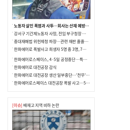
노동자 살인 폭염과 사투…회사는 산재 예방·전기료 절감 전력
강서구 기간제노동자 사망, 전임 부구청장 檢 송치
중대재해법 위헌제청 파장…관련 재판 줄줄이 브레이크
한화에어로 폭발사고 희생자 5명 중 3명, 7일 영면
한화에어로스페이스, 4·5일 공정중단…특별 안전점검
한화에어로 대전공장 감식
한화에어로 대전공장 생산 일부중단…‘천무’ 수출 비상
한화에어로스페이스 대전공장 폭발 사고…5명 사망·2명 부상(종합)
[이슈]
배재고 지역 비하 논란