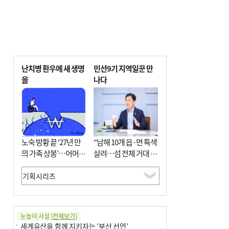
난치병 환우에 새 생명
민선9기 지역일꾼 만
을
나다
노숙 방황 끝 ‘27년 만
“남해 10개 읍·면 특색
의 가족 상봉’…어머니
살려…섬 전체 거대 정
와 행복 꿈꿔
원으로 조성”
눈높이 사설
[전체보기]
세계유산을 함께 지키자는 ‘부산 선언’