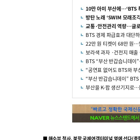
10만 아미 부산에…‘BTS 
방탄 노래 ‘SWIM 모래조
교통·안전관리 역량…글로
BTS 경제 파급효과 대단
22만 원 티켓이 68만 원…
보라색 과자 ·건전지 매출
BTS “부산 반갑습니데이”
“공연표 없어도 BTS와 부
“부산 반갑습니데이” BT
부산을 K-팝 생산기지로…
■ 해수부 청사, 북항 국제여객터미널 옆에 선다(종