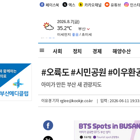
페이스북
엑스
카카오채널
유튜브
인스
사회
정치
경제
해양수산
#오륙도 #시민공원 #이우환공
아미가 만든 부산 새 관광지도
이유경 기자
rglee@kookje.co.kr
| 입력 : 2026-06-11 19:33