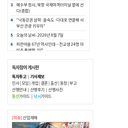
3
해수부 청사, 북항 국제여객터미널 옆에 선
다(종합)
4
“낙동강권 삼락·을숙도·다대포 연결해 서
부산 관광 키우자”
5
오늘의 날씨- 2026년 8월 7일
6
피란마을 67년 역사인데…전교생 24명 아
미초 통폐합 기로
7
부울경 주말부터 비소식…‘극한 폭염’ 한풀
꺾일 듯
독자참여 게시판
8
[사설] 해수부 신청사 북항으로 확정, 해양
독자투고
|
기사제보
수도 도약의 전환점
인사
|
모임
|
개업
|
결혼
|
출산
|
동정
|
부고
9
산행안내
외국인 선원 ‘인신매매 경유지’ 된 부산…
|
산행후기
|
산행사진
우려가 현실로
등산
가이드
|
낚시
가이드
10
르노 못 타는 부산시장…관용차 규정에 막
힌 지역기업 응원
[이슈]
산업재해