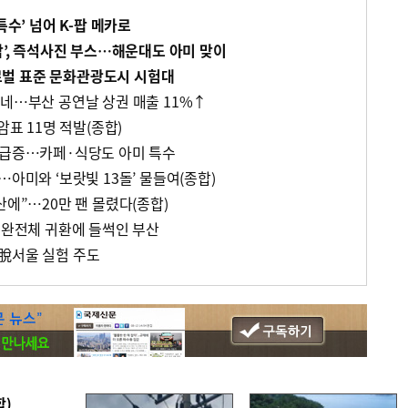
특수’ 넘어 K-팝 메카로
각’, 즉석사진 부스…해운대도 아미 맞이
벌 표준 문화관광도시 시험대
하네…부산 공연날 상권 매출 11%↑
암표 11명 적발(종합)
 급증…카페·식당도 아미 특수
…아미와 ‘보랏빛 13돌’ 물들여(종합)
산에”…20만 팬 몰렸다(종합)
S 완전체 귀환에 들썩인 부산
脫서울 실험 주도
합)