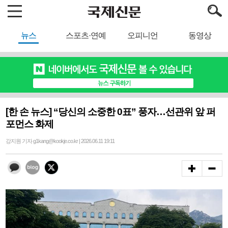
뉴스
스포츠·연예
오피니언
동영상
[한 손 뉴스] “당신의 소중한 0표” 풍자…선관위 앞 퍼
포먼스 화제
강지원 기자 g1kang@kookje.co.kr | 2026.06.11 19:11