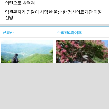
의탄으로 밝혀져
입원환자가 연달아 사망한 울산 한 정신의료기관 폐원
전망
근교산
주말엔&라이프
근교산&그너머…상주·문경
폭염보다 더 뜨거워라…100
청화산~시루봉
일을 붉게 불태울 ‘선비정신’
피었네
PC버전
엑스
페이스북
Copyright ⓒ 2015 All rights reserved by 국제신문