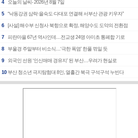
4
오늘의 날씨- 2026년 8월 7일
5
“낙동강권 삼락·을숙도·다대포 연결해 서부산 관광 키우자”
6
[사설] 해수부 신청사 북항으로 확정, 해양수도 도약의 전환점
7
피란마을 67년 역사인데…전교생 24명 아미초 통폐합 기로
8
부울경 주말부터 비소식…‘극한 폭염’ 한풀 꺾일 듯
9
외국인 선원 ‘인신매매 경유지’ 된 부산…우려가 현실로
10
부산 청소년 극지탐험대 8인, 열흘간 북극 구석구석 누빈다