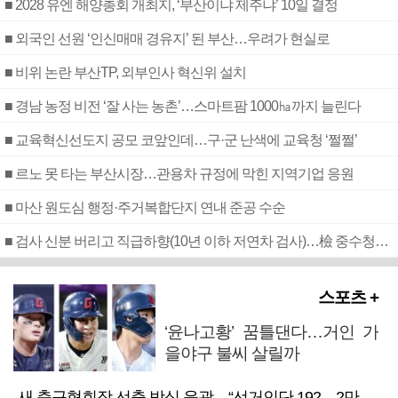
■ 2028 유엔 해양총회 개최지, ‘부산이냐 제주냐’ 10일 결정
■ 외국인 선원 ‘인신매매 경유지’ 된 부산…우려가 현실로
■ 비위 논란 부산TP, 외부인사 혁신위 설치
■ 경남 농정 비전 ‘잘 사는 농촌’…스마트팜 1000㏊까지 늘린다
■ 교육혁신선도지 공모 코앞인데…구·군 난색에 교육청 ‘쩔쩔’
■ 르노 못 타는 부산시장…관용차 규정에 막힌 지역기업 응원
■ 마산 원도심 행정·주거복합단지 연내 준공 수순
■ 검사 신분 버리고 직급하향(10년 이하 저연차 검사)…檢 중수청행 기피
스포츠 +
‘윤나고황’ 꿈틀댄다…거인 가
을야구 불씨 살릴까
새 축구협회장 선출 방식 윤곽…“선거인단 192→2만