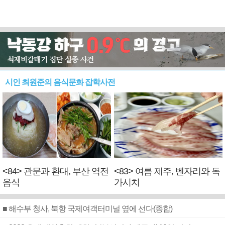
시인 최원준의 음식문화 잡학사전
<84> 관문과 환대, 부산 역전
<83> 여름 제주, 벤자리와 독
음식
가시치
■ 해수부 청사, 북항 국제여객터미널 옆에 선다(종합)