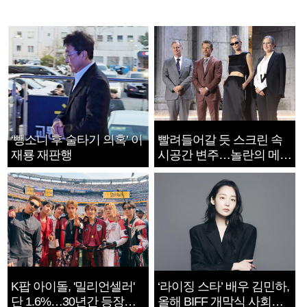
‘뺑소니 후 술타기 의혹’ 이
빨려들어갈 듯 스크린 속
재룡 재판행
시공간 변주…놀란의 메시
지는 ‘전쟁 속죄’
K팝 아이돌, '밀리언셀러'
‘라이징 스타’ 배우 김민하,
단 1.6%…30년간 등장
올해 BIFF 개막식 사회자