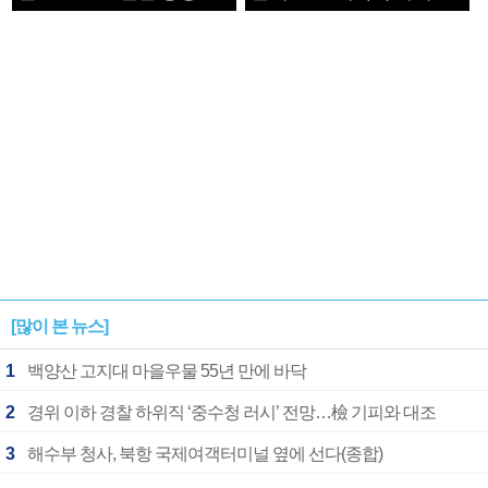
1182개팀 전수조사
확정
[많이 본 뉴스]
1
백양산 고지대 마을우물 55년 만에 바닥
2
경위 이하 경찰 하위직 ‘중수청 러시’ 전망…檢 기피와 대조
3
해수부 청사, 북항 국제여객터미널 옆에 선다(종합)