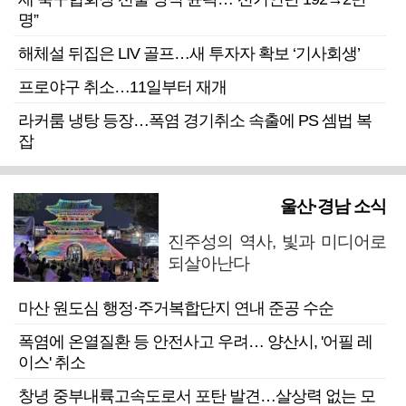
명”
해체설 뒤집은 LIV 골프…새 투자자 확보 ‘기사회생’
프로야구 취소…11일부터 재개
라커룸 냉탕 등장…폭염 경기취소 속출에 PS 셈법 복
잡
울산·경남 소식
진주성의 역사, 빛과 미디어로
되살아난다
마산 원도심 행정·주거복합단지 연내 준공 수순
폭염에 온열질환 등 안전사고 우려… 양산시, '어필 레
이스' 취소
창녕 중부내륙고속도로서 포탄 발견…살상력 없는 모