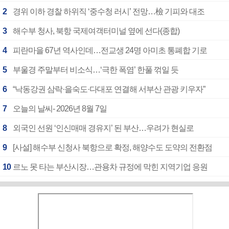
2
경위 이하 경찰 하위직 ‘중수청 러시’ 전망…檢 기피와 대조
3
해수부 청사, 북항 국제여객터미널 옆에 선다(종합)
4
피란마을 67년 역사인데…전교생 24명 아미초 통폐합 기로
5
부울경 주말부터 비소식…‘극한 폭염’ 한풀 꺾일 듯
6
“낙동강권 삼락·을숙도·다대포 연결해 서부산 관광 키우자”
7
오늘의 날씨- 2026년 8월 7일
8
외국인 선원 ‘인신매매 경유지’ 된 부산…우려가 현실로
9
[사설] 해수부 신청사 북항으로 확정, 해양수도 도약의 전환점
10
르노 못 타는 부산시장…관용차 규정에 막힌 지역기업 응원