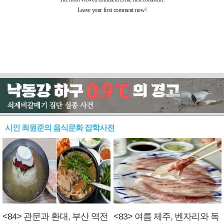
시인 최원준의 음식문화 잡학사전
<84> 관문과 환대, 부산 역전
<83> 여름 제주, 벤자리와 독