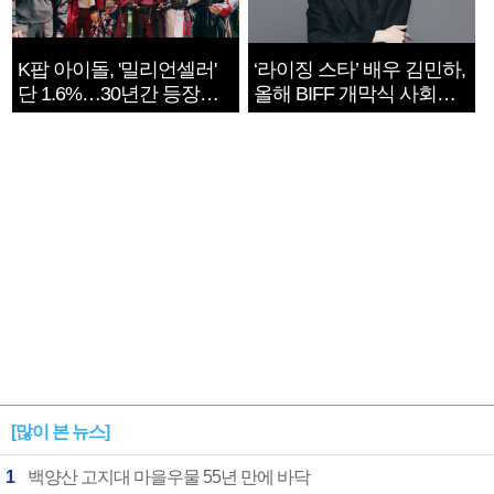
K팝 아이돌, '밀리언셀러'
‘라이징 스타’ 배우 김민하,
단 1.6%…30년간 등장
올해 BIFF 개막식 사회자
1182개팀 전수조사
확정
[많이 본 뉴스]
1
백양산 고지대 마을우물 55년 만에 바닥