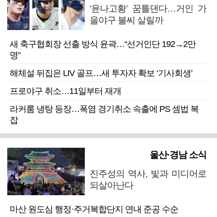
‘윤나고황’ 꿈틀댄다…거인 가
을야구 불씨 살릴까
새 축구협회장 선출 방식 윤곽…“선거인단 192→2만
명”
해체설 뒤집은 LIV 골프…새 투자자 확보 ‘기사회생’
프로야구 취소…11일부터 재개
라커룸 냉탕 등장…폭염 경기취소 속출에 PS 셈법 복
잡
울산·경남 소식
진주성의 역사, 빛과 미디어로
되살아난다
마산 원도심 행정·주거복합단지 연내 준공 수순