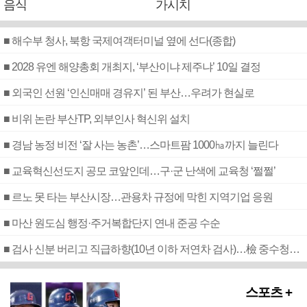
음식
가시치
■ 해수부 청사, 북항 국제여객터미널 옆에 선다(종합)
■ 2028 유엔 해양총회 개최지, ‘부산이냐 제주냐’ 10일 결정
■ 외국인 선원 ‘인신매매 경유지’ 된 부산…우려가 현실로
■ 비위 논란 부산TP, 외부인사 혁신위 설치
■ 경남 농정 비전 ‘잘 사는 농촌’…스마트팜 1000㏊까지 늘린다
■ 교육혁신선도지 공모 코앞인데…구·군 난색에 교육청 ‘쩔쩔’
■ 르노 못 타는 부산시장…관용차 규정에 막힌 지역기업 응원
■ 마산 원도심 행정·주거복합단지 연내 준공 수순
■ 검사 신분 버리고 직급하향(10년 이하 저연차 검사)…檢 중수청행 기피
스포츠 +