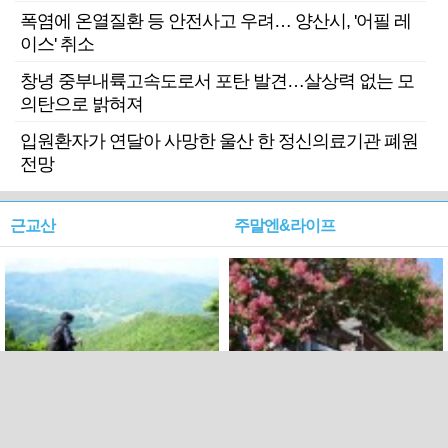
폭염에 온열질환 등 안전사고 우려… 양산시, '어필 레
이스' 취소
창녕 중부내륙고속도로서 포탄 발견…살상력 없는 모
의탄으로 밝혀져
입원환자가 연달아 사망한 울산 한 정신의료기관 폐원
전망
근교산
주말엔&라이프
근교산&그너머…상주·문경
폭염보다 더 뜨거워라…100
청화산~시루봉
일을 붉게 불태울 ‘선비정신’