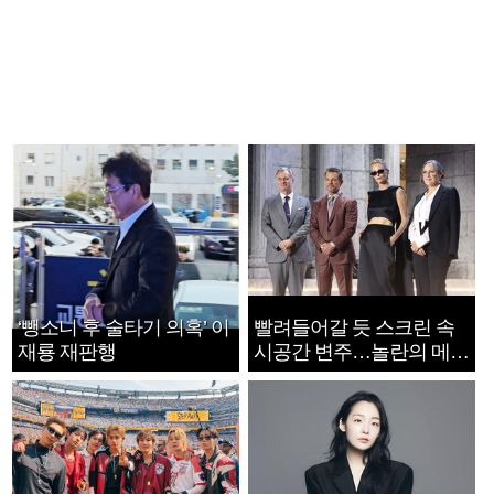
‘뺑소니 후 술타기 의혹’ 이
빨려들어갈 듯 스크린 속
재룡 재판행
시공간 변주…놀란의 메시
지는 ‘전쟁 속죄’