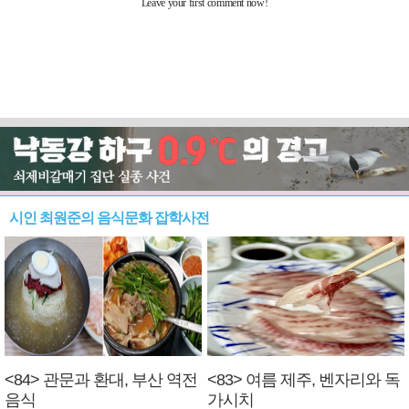
시인 최원준의 음식문화 잡학사전
<84> 관문과 환대, 부산 역전
<83> 여름 제주, 벤자리와 독
음식
가시치