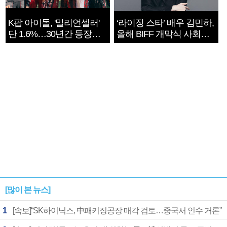
K팝 아이돌, '밀리언셀러'
‘라이징 스타’ 배우 김민하,
단 1.6%…30년간 등장
올해 BIFF 개막식 사회자
1182개팀 전수조사
확정
[많이 본 뉴스]
1
[속보]“SK하이닉스, 中패키징공장 매각 검토…중국서 인수 거론”