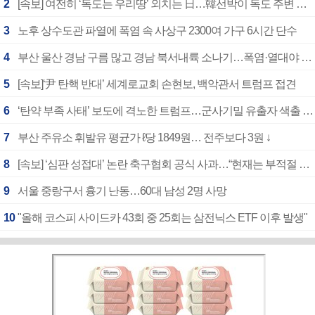
2
[속보] 여전히 ‘독도는 우리땅’ 외치는 日…韓선박이 독도 주변 해양조사 활동하자 반발
3
노후 상수도관 파열에 폭염 속 사상구 2300여 가구 6시간 단수
4
부산 울산 경남 구름 많고 경남 북서내륙 소나기…폭염·열대야 계속
5
[속보]‘尹 탄핵 반대’ 세계로교회 손현보, 백악관서 트럼프 접견
6
‘탄약 부족 사태’ 보도에 격노한 트럼프…군사기밀 유출자 색출 지시
7
부산 주유소 휘발유 평균가 ℓ당 1849원… 전주보다 3원 ↓
8
[속보] ‘심판 성접대’ 논란 축구협회 공식 사과…“현재는 부적절 행위 없어”
9
서울 중랑구서 흉기 난동…60대 남성 2명 사망
10
"올해 코스피 사이드카 43회 중 25회는 삼전닉스 ETF 이후 발생"