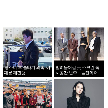
‘뺑소니 후 술타기 의혹’ 이
빨려들어갈 듯 스크린 속
재룡 재판행
시공간 변주…놀란의 메시
지는 ‘전쟁 속죄’