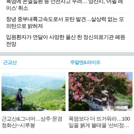
폭염에 온열질환 등 안전사고 우려… 양산시, '어필 레
이스' 취소
창녕 중부내륙고속도로서 포탄 발견…살상력 없는 모
의탄으로 밝혀져
입원환자가 연달아 사망한 울산 한 정신의료기관 폐원
전망
근교산
주말엔&라이프
근교산&그너머…상주·문경
폭염보다 더 뜨거워라…100
청화산~시루봉
일을 붉게 불태울 ‘선비정신’
피었네