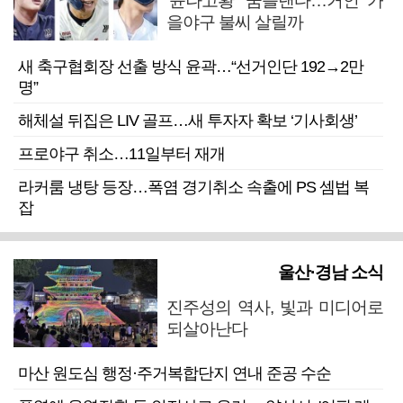
‘윤나고황’ 꿈틀댄다…거인 가
을야구 불씨 살릴까
새 축구협회장 선출 방식 윤곽…“선거인단 192→2만
명”
해체설 뒤집은 LIV 골프…새 투자자 확보 ‘기사회생’
프로야구 취소…11일부터 재개
라커룸 냉탕 등장…폭염 경기취소 속출에 PS 셈법 복
잡
울산·경남 소식
진주성의 역사, 빛과 미디어로
되살아난다
마산 원도심 행정·주거복합단지 연내 준공 수순