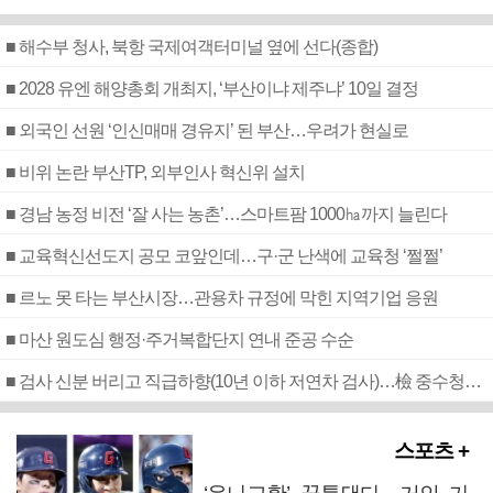
■ 해수부 청사, 북항 국제여객터미널 옆에 선다(종합)
■ 2028 유엔 해양총회 개최지, ‘부산이냐 제주냐’ 10일 결정
■ 외국인 선원 ‘인신매매 경유지’ 된 부산…우려가 현실로
■ 비위 논란 부산TP, 외부인사 혁신위 설치
■ 경남 농정 비전 ‘잘 사는 농촌’…스마트팜 1000㏊까지 늘린다
■ 교육혁신선도지 공모 코앞인데…구·군 난색에 교육청 ‘쩔쩔’
■ 르노 못 타는 부산시장…관용차 규정에 막힌 지역기업 응원
■ 마산 원도심 행정·주거복합단지 연내 준공 수순
■ 검사 신분 버리고 직급하향(10년 이하 저연차 검사)…檢 중수청행 기피
스포츠 +