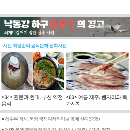
시인 최원준의 음식문화 잡학사전
<84> 관문과 환대, 부산 역전
<83> 여름 제주, 벤자리와 독
음식
가시치
■ 해수부 청사, 북항 국제여객터미널 옆에 선다(종합)
■ 2028 유엔 해양총회 개최지, ‘부산이냐 제주냐’ 10일 결정