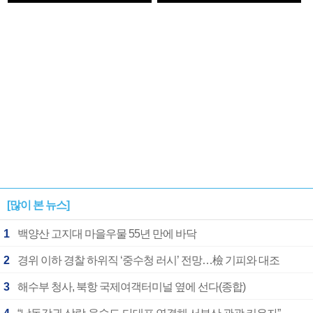
1182개팀 전수조사
확정
[많이 본 뉴스]
1
백양산 고지대 마을우물 55년 만에 바닥
2
경위 이하 경찰 하위직 ‘중수청 러시’ 전망…檢 기피와 대조
3
해수부 청사, 북항 국제여객터미널 옆에 선다(종합)