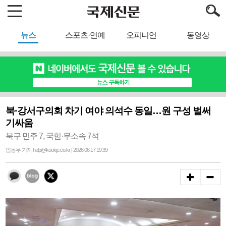
뉴스
스포츠·연예
오피니언
동영상
북·강서구의회 차기 여야 의석수 동일…원 구성 벌써
기싸움
북구 민주 7, 국힘·무소속 7석
임동우 기자 help@kookje.co.kr | 2026.06.17 19:39