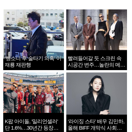
‘뺑소니 후 술타기 의혹’ 이
빨려들어갈 듯 스크린 속
재룡 재판행
시공간 변주…놀란의 메시
지는 ‘전쟁 속죄’
K팝 아이돌, '밀리언셀러'
‘라이징 스타’ 배우 김민하,
단 1.6%…30년간 등장
올해 BIFF 개막식 사회자