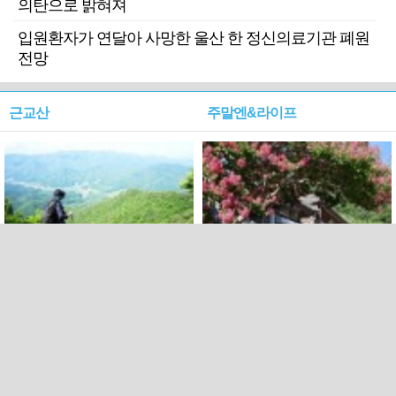
의탄으로 밝혀져
입원환자가 연달아 사망한 울산 한 정신의료기관 폐원
전망
근교산
주말엔&라이프
근교산&그너머…상주·문경
폭염보다 더 뜨거워라…100
청화산~시루봉
일을 붉게 불태울 ‘선비정신’
피었네
PC버전
엑스
페이스북
Copyright ⓒ 2015 All rights reserved by 국제신문