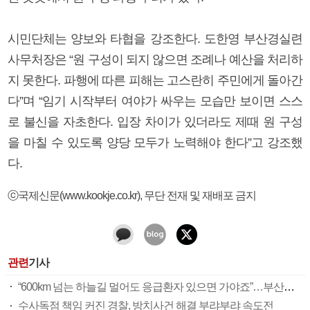
시민단체는 양보와 타협을 강조한다. 도한영 부산경실련
사무처장은 “원 구성이 되지 않으면 조례나 예산을 처리하
지 못한다. 파행에 따른 피해는 고스란히 주민에게 돌아간
다”며 “임기 시작부터 여야가 싸우는 모습만 보이면 스스
로 불신을 자초한다. 입장 차이가 있더라도 제때 원 구성
을 마칠 수 있도록 양당 모두가 노력해야 한다”고 강조했
다.
ⓒ국제신문(www.kookje.co.kr), 무단 전재 및 재배포 금지
관련
기사
“600km 넘는 하늘길 멀어도 응급환자 있으면 가야죠”…부산소방항공대 활약상 눈길
수사독점 책임 커진 경찰, 방치사건 해결 부랴부랴 속도전