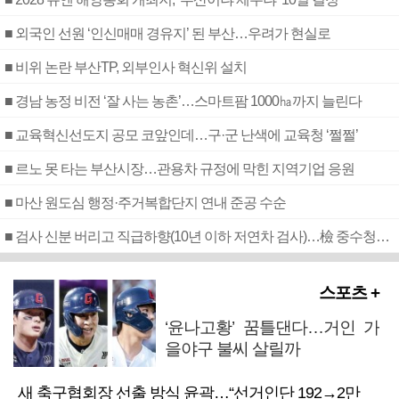
■ 외국인 선원 ‘인신매매 경유지’ 된 부산…우려가 현실로
■ 비위 논란 부산TP, 외부인사 혁신위 설치
■ 경남 농정 비전 ‘잘 사는 농촌’…스마트팜 1000㏊까지 늘린다
■ 교육혁신선도지 공모 코앞인데…구·군 난색에 교육청 ‘쩔쩔’
■ 르노 못 타는 부산시장…관용차 규정에 막힌 지역기업 응원
■ 마산 원도심 행정·주거복합단지 연내 준공 수순
■ 검사 신분 버리고 직급하향(10년 이하 저연차 검사)…檢 중수청행 기피
스포츠 +
‘윤나고황’ 꿈틀댄다…거인 가
을야구 불씨 살릴까
새 축구협회장 선출 방식 윤곽…“선거인단 192→2만