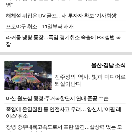
명”
해체설 뒤집은 LIV 골프…새 투자자 확보 ‘기사회생’
프로야구 취소…11일부터 재개
라커룸 냉탕 등장…폭염 경기취소 속출에 PS 셈법 복
잡
울산·경남 소식
진주성의 역사, 빛과 미디어로
되살아난다
마산 원도심 행정·주거복합단지 연내 준공 수순
폭염에 온열질환 등 안전사고 우려… 양산시, '어필 레
이스' 취소
창녕 중부내륙고속도로서 포탄 발견…살상력 없는 모