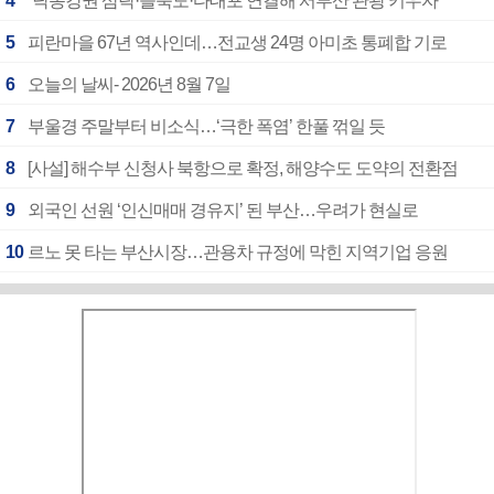
4
“낙동강권 삼락·을숙도·다대포 연결해 서부산 관광 키우자”
5
피란마을 67년 역사인데…전교생 24명 아미초 통폐합 기로
6
오늘의 날씨- 2026년 8월 7일
7
부울경 주말부터 비소식…‘극한 폭염’ 한풀 꺾일 듯
8
[사설] 해수부 신청사 북항으로 확정, 해양수도 도약의 전환점
9
외국인 선원 ‘인신매매 경유지’ 된 부산…우려가 현실로
10
르노 못 타는 부산시장…관용차 규정에 막힌 지역기업 응원