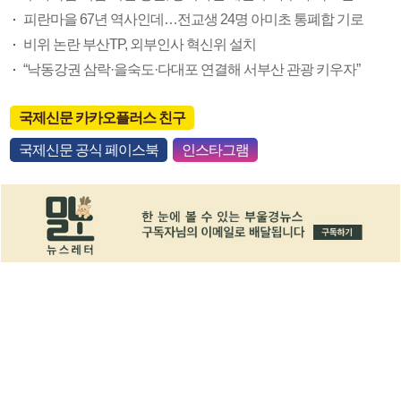
피란마을 67년 역사인데…전교생 24명 아미초 통폐합 기로
비위 논란 부산TP, 외부인사 혁신위 설치
“낙동강권 삼락·을숙도·다대포 연결해 서부산 관광 키우자”
국제신문 카카오플러스 친구
국제신문 공식 페이스북
인스타그램