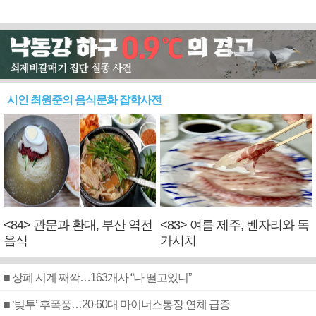
시인 최원준의 음식문화 잡학사전
<84> 관문과 환대, 부산 역전
<83> 여름 제주, 벤자리와 독
음식
가시치
■ 상폐 시계 째깍…163개사 “나 떨고있니”
■ ‘빚투’ 후폭풍…20·60대 마이너스통장 연체 급증