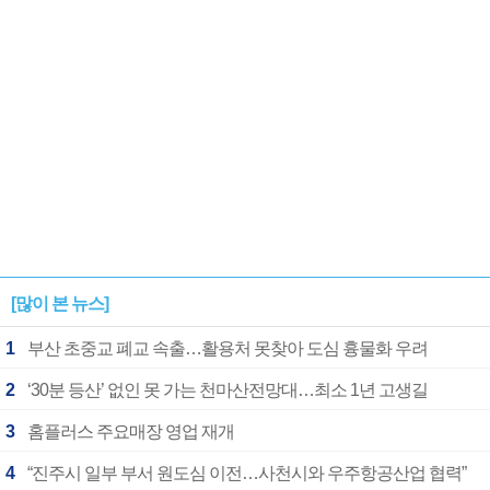
[많이 본 뉴스]
1
부산 초중교 폐교 속출…활용처 못찾아 도심 흉물화 우려
2
‘30분 등산’ 없인 못 가는 천마산전망대…최소 1년 고생길
3
홈플러스 주요매장 영업 재개
4
“진주시 일부 부서 원도심 이전…사천시와 우주항공산업 협력”