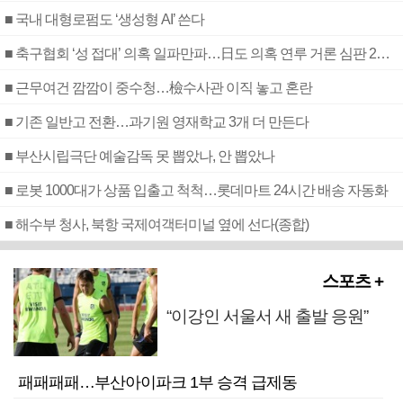
■ 국내 대형로펌도 ‘생성형 AI’ 쓴다
■ 축구협회 ‘성 접대’ 의혹 일파만파…日도 의혹 연루 거론 심판 2명 조사
■ 근무여건 깜깜이 중수청…檢수사관 이직 놓고 혼란
■ 기존 일반고 전환…과기원 영재학교 3개 더 만든다
■ 부산시립극단 예술감독 못 뽑았나, 안 뽑았나
■ 로봇 1000대가 상품 입출고 척척…롯데마트 24시간 배송 자동화
■ 해수부 청사, 북항 국제여객터미널 옆에 선다(종합)
스포츠 +
“이강인 서울서 새 출발 응원”
패패패패…부산아이파크 1부 승격 급제동