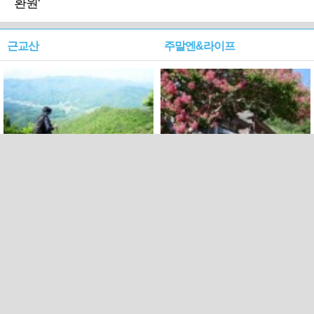
환원'
근교산
주말엔&라이프
근교산&그너머…상주·문경
폭염보다 더 뜨거워라…100
청화산~시루봉
일을 붉게 불태울 ‘선비정신’
피었네
PC버전
엑스
페이스북
Copyright ⓒ 2015 All rights reserved by 국제신문