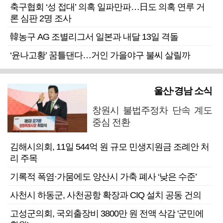
축구협회 ‘성 접대’ 의혹 일파만파…日도 의혹 연루 거
론 심판 2명 조사
韓농구 AG 조별리그서 일본과 내달 13일 격돌
‘윤나고황’ 꿈틀댄다…거인 가을야구 불씨 살릴까
울산·경남 소식
창원시 불법주정차 단속 계도
중심 전환
김해시의회, 11일 544억 원 규모 민생지원금 조례안 처
리 주목
기록적 폭염·가뭄에도 양산시 가축 폐사 ‘낮은 수준’
사천시 하동군, 사천공항 확장과 CIQ 설치 공동 건의
고성군의회, 국외출장비 3800만 원 전액 삭감 '군민에