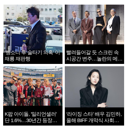
‘뺑소니 후 술타기 의혹’ 이
빨려들어갈 듯 스크린 속
재룡 재판행
시공간 변주…놀란의 메시
지는 ‘전쟁 속죄’
K팝 아이돌, '밀리언셀러'
‘라이징 스타’ 배우 김민하,
단 1.6%…30년간 등장
올해 BIFF 개막식 사회자
1182개팀 전수조사
확정