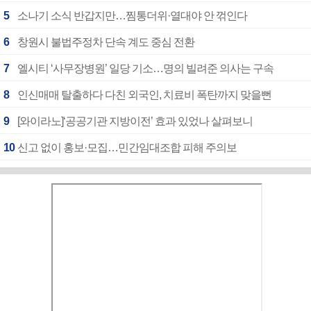
5
소나기 소식 반갑지만…찜통더위·열대야 안 꺾인다
6
창원시 불법주정차 단속 계도 중심 전환
7
엘시티 ‘사무장병원’ 일당 기소…명의 빌려준 의사는 구속
8
인신매매 탈출하다 다친 외국인, 치료비 폭탄까지 맞을뻔
9
[와이라노]‘공공기관 지방이전’ 효과 있었나 살펴보니
10
신고 없이 홍보·모집…민간임대조합 피해 주의보