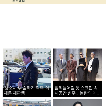
‘뺑소니 후 술타기 의혹’ 이
빨려들어갈 듯 스크린 속
재룡 재판행
시공간 변주…놀란의 메시
지는 ‘전쟁 속죄’