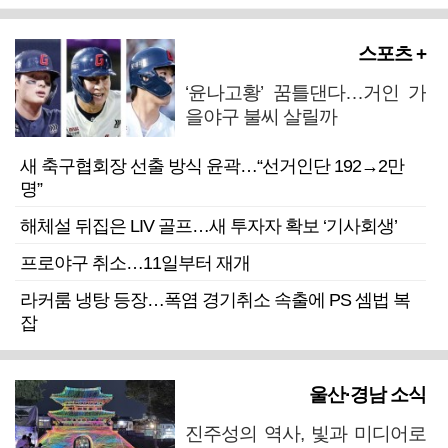
스포츠 +
‘윤나고황’ 꿈틀댄다…거인 가
을야구 불씨 살릴까
새 축구협회장 선출 방식 윤곽…“선거인단 192→2만
명”
해체설 뒤집은 LIV 골프…새 투자자 확보 ‘기사회생’
프로야구 취소…11일부터 재개
라커룸 냉탕 등장…폭염 경기취소 속출에 PS 셈법 복
잡
울산·경남 소식
진주성의 역사, 빛과 미디어로