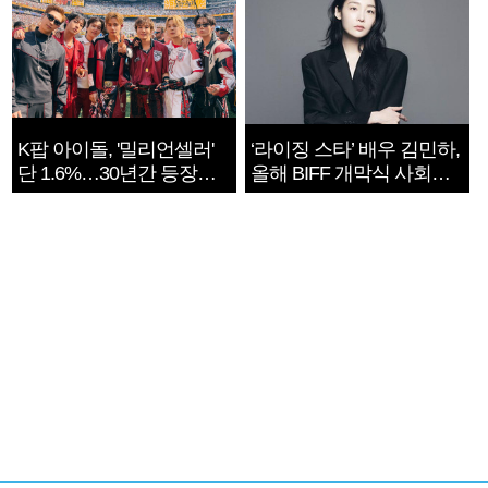
K팝 아이돌, '밀리언셀러'
‘라이징 스타’ 배우 김민하,
단 1.6%…30년간 등장
올해 BIFF 개막식 사회자
1182개팀 전수조사
확정