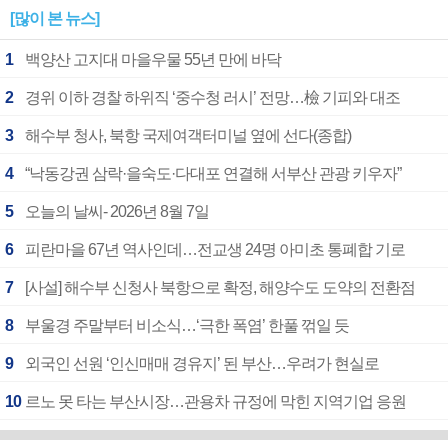
[많이 본 뉴스]
1
백양산 고지대 마을우물 55년 만에 바닥
2
경위 이하 경찰 하위직 ‘중수청 러시’ 전망…檢 기피와 대조
3
해수부 청사, 북항 국제여객터미널 옆에 선다(종합)
4
“낙동강권 삼락·을숙도·다대포 연결해 서부산 관광 키우자”
5
오늘의 날씨- 2026년 8월 7일
6
피란마을 67년 역사인데…전교생 24명 아미초 통폐합 기로
7
[사설] 해수부 신청사 북항으로 확정, 해양수도 도약의 전환점
8
부울경 주말부터 비소식…‘극한 폭염’ 한풀 꺾일 듯
9
외국인 선원 ‘인신매매 경유지’ 된 부산…우려가 현실로
10
르노 못 타는 부산시장…관용차 규정에 막힌 지역기업 응원