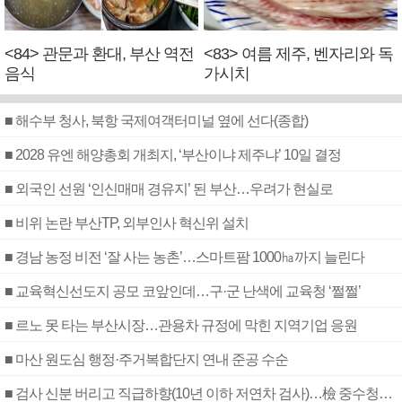
<84> 관문과 환대, 부산 역전
<83> 여름 제주, 벤자리와 독
음식
가시치
■ 해수부 청사, 북항 국제여객터미널 옆에 선다(종합)
■ 2028 유엔 해양총회 개최지, ‘부산이냐 제주냐’ 10일 결정
■ 외국인 선원 ‘인신매매 경유지’ 된 부산…우려가 현실로
■ 비위 논란 부산TP, 외부인사 혁신위 설치
■ 경남 농정 비전 ‘잘 사는 농촌’…스마트팜 1000㏊까지 늘린다
■ 교육혁신선도지 공모 코앞인데…구·군 난색에 교육청 ‘쩔쩔’
■ 르노 못 타는 부산시장…관용차 규정에 막힌 지역기업 응원
■ 마산 원도심 행정·주거복합단지 연내 준공 수순
■ 검사 신분 버리고 직급하향(10년 이하 저연차 검사)…檢 중수청행 기피