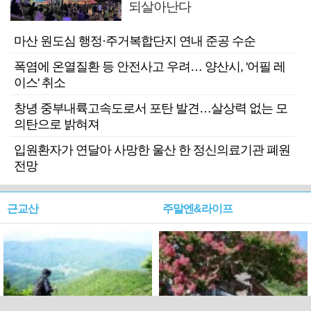
되살아난다
마산 원도심 행정·주거복합단지 연내 준공 수순
폭염에 온열질환 등 안전사고 우려… 양산시, '어필 레
이스' 취소
창녕 중부내륙고속도로서 포탄 발견…살상력 없는 모
의탄으로 밝혀져
입원환자가 연달아 사망한 울산 한 정신의료기관 폐원
전망
근교산
주말엔&라이프