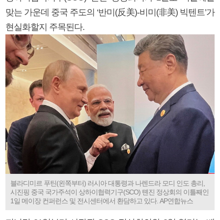
맞는 가운데 중국 주도의 ‘반미(反美)-비미(非美) 빅텐트’가
현실화할지 주목된다.
블라디미르 푸틴(왼쪽부터) 러시아 대통령과 나렌드라 모디 인도 총리,
시진핑 중국 국가주석이 상하이협력기구(SCO) 톈진 정상회의 이틀째인
1일 메이장 컨퍼런스 및 전시센터에서 환담하고 있다. AP연합뉴스