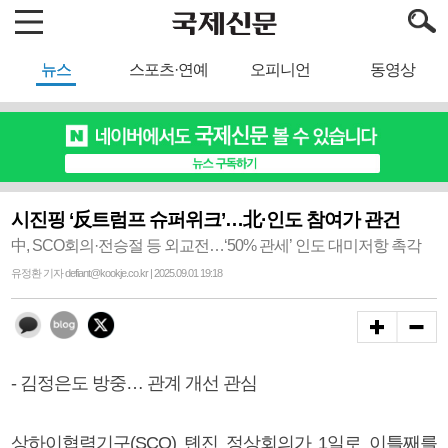
뉴스
스포츠·연예
오피니언
동영상
시진핑 ‘反트럼프 슈퍼위크’…北·인도 참여가 관건
中, SCO회의·전승절 등 외교전…‘50% 관세’ 인도 대미저항 촉각
유정환 기자 defiant@kookje.co.kr | 2025.09.01 19:18
- 김정은도 방중… 관계 개선 관심
상하이협력기구(SCO) 톈진 정상회의가 1일로 이틀째를