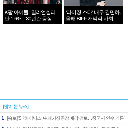
K팝 아이돌, '밀리언셀러'
‘라이징 스타’ 배우 김민하,
단 1.6%…30년간 등장
올해 BIFF 개막식 사회자
1182개팀 전수조사
확정
[많이 본 뉴스]
1
[속보]“SK하이닉스, 中패키징공장 매각 검토…중국서 인수 거론”