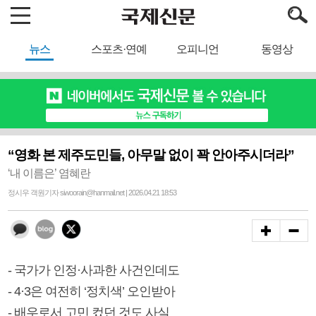
뉴스
스포츠·연예
오피니언
동영상
“영화 본 제주도민들, 아무말 없이 꽉 안아주시더라”
‘내 이름은’ 염혜란
정시우 객원기자 siwoorain@hanmail.net | 2026.04.21 18:53
- 국가가 인정·사과한 사건인데도
- 4·3은 여전히 ‘정치색’ 오인받아
- 배우로서 고민 컸던 것도 사실