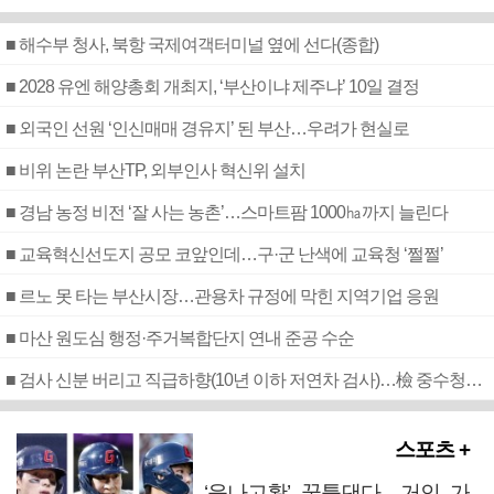
■ 해수부 청사, 북항 국제여객터미널 옆에 선다(종합)
■ 2028 유엔 해양총회 개최지, ‘부산이냐 제주냐’ 10일 결정
■ 외국인 선원 ‘인신매매 경유지’ 된 부산…우려가 현실로
■ 비위 논란 부산TP, 외부인사 혁신위 설치
■ 경남 농정 비전 ‘잘 사는 농촌’…스마트팜 1000㏊까지 늘린다
■ 교육혁신선도지 공모 코앞인데…구·군 난색에 교육청 ‘쩔쩔’
■ 르노 못 타는 부산시장…관용차 규정에 막힌 지역기업 응원
■ 마산 원도심 행정·주거복합단지 연내 준공 수순
■ 검사 신분 버리고 직급하향(10년 이하 저연차 검사)…檢 중수청행 기피
스포츠 +
‘윤나고황’ 꿈틀댄다…거인 가