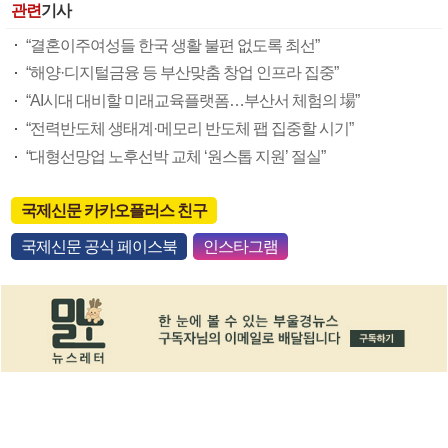
관련
기사
“결혼이주여성들 한국 생활 불편 없도록 최선”
“해양·디지털금융 등 부산맞춤 창업 인프라 집중”
“AI시대 대비할 미래교육플랫폼…부산서 체험의 場”
“전력반도체 생태계·메모리 반도체 팹 집중할 시기”
“대형선망업 노후선박 교체 ‘원스톱 지원’ 절실”
국제신문 카카오플러스 친구
국제신문 공식 페이스북
인스타그램