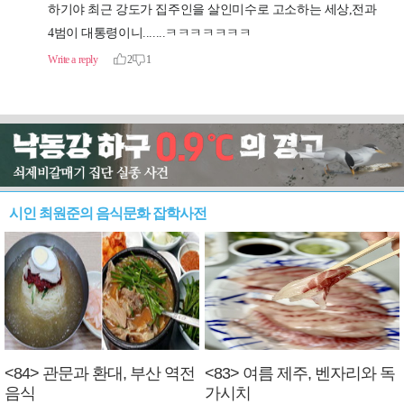
시인 최원준의 음식문화 잡학사전
<84> 관문과 환대, 부산 역전
<83> 여름 제주, 벤자리와 독
음식
가시치