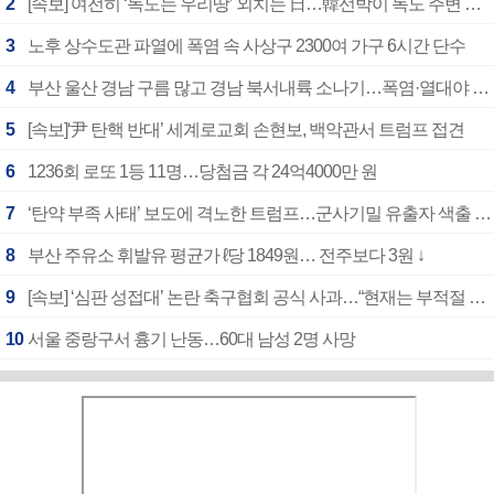
2
[속보] 여전히 ‘독도는 우리땅’ 외치는 日…韓선박이 독도 주변 해양조사 활동하자 반발
3
노후 상수도관 파열에 폭염 속 사상구 2300여 가구 6시간 단수
4
부산 울산 경남 구름 많고 경남 북서내륙 소나기…폭염·열대야 계속
5
[속보]‘尹 탄핵 반대’ 세계로교회 손현보, 백악관서 트럼프 접견
6
1236회 로또 1등 11명…당첨금 각 24억4000만 원
7
‘탄약 부족 사태’ 보도에 격노한 트럼프…군사기밀 유출자 색출 지시
8
부산 주유소 휘발유 평균가 ℓ당 1849원… 전주보다 3원 ↓
9
[속보] ‘심판 성접대’ 논란 축구협회 공식 사과…“현재는 부적절 행위 없어”
10
서울 중랑구서 흉기 난동…60대 남성 2명 사망