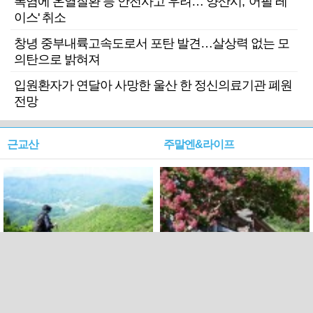
폭염에 온열질환 등 안전사고 우려… 양산시, '어필 레
이스' 취소
창녕 중부내륙고속도로서 포탄 발견…살상력 없는 모
의탄으로 밝혀져
입원환자가 연달아 사망한 울산 한 정신의료기관 폐원
전망
근교산
주말엔&라이프
근교산&그너머…상주·문경
폭염보다 더 뜨거워라…100
청화산~시루봉
일을 붉게 불태울 ‘선비정신’
피었네