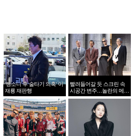
‘뺑소니 후 술타기 의혹’ 이
빨려들어갈 듯 스크린 속
재룡 재판행
시공간 변주…놀란의 메시
지는 ‘전쟁 속죄’