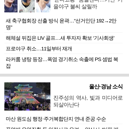
을야구 불씨 살릴까
새 축구협회장 선출 방식 윤곽…“선거인단 192→2만
명”
해체설 뒤집은 LIV 골프…새 투자자 확보 ‘기사회생’
프로야구 취소…11일부터 재개
라커룸 냉탕 등장…폭염 경기취소 속출에 PS 셈법 복
잡
울산·경남 소식
진주성의 역사, 빛과 미디어로
되살아난다
마산 원도심 행정·주거복합단지 연내 준공 수순