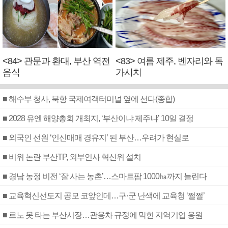
<84> 관문과 환대, 부산 역전
<83> 여름 제주, 벤자리와 독
음식
가시치
■ 해수부 청사, 북항 국제여객터미널 옆에 선다(종합)
■ 2028 유엔 해양총회 개최지, ‘부산이냐 제주냐’ 10일 결정
■ 외국인 선원 ‘인신매매 경유지’ 된 부산…우려가 현실로
■ 비위 논란 부산TP, 외부인사 혁신위 설치
■ 경남 농정 비전 ‘잘 사는 농촌’…스마트팜 1000㏊까지 늘린다
■ 교육혁신선도지 공모 코앞인데…구·군 난색에 교육청 ‘쩔쩔’
■ 르노 못 타는 부산시장…관용차 규정에 막힌 지역기업 응원