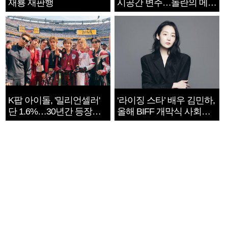
재룡 재판행
시공간 변주…놀란의 메시
지는 ‘전쟁 속죄’
K팝 아이돌, '밀리언셀러'
‘라이징 스타’ 배우 김민하,
단 1.6%…30년간 등장
올해 BIFF 개막식 사회자
1182개팀 전수조사
확정