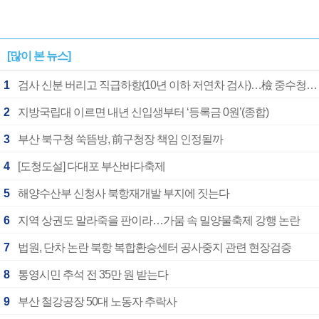
[많이 본 뉴스]
1
검사 신분 버리고 직급하향(10년 이하 저연차 검사)…檢 중수청행 기피
2
지방국립대 이르면 내년 신입생부터 ‘등록금 0원’(종합)
3
부산 북구청 쑥뜸방, 前구청장 책임 인정될까
4
[도청도설] 다대포 부산바다축제
5
해양수산부 신청사 북항재개발 부지에 짓는다
6
지역 상권도 말라죽을 판이라…가뭄 속 밀양물축제 강행 논란
7
법원, 단차 논란 북항 복합환승센터 공사중지 관련 현장검증
8
통영시민 추석 전 35만 원 받는다
9
부산 철강공장 50대 노동자 추락사