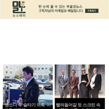
‘뺑소니 후 술타기 의혹’ 이
빨려들어갈 듯 스크린 속