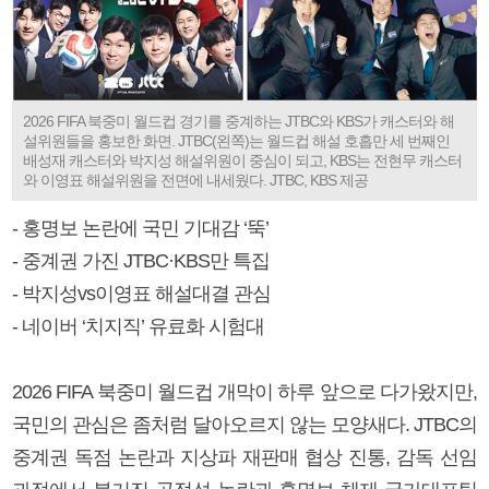
2026 FIFA 북중미 월드컵 경기를 중계하는 JTBC와 KBS가 캐스터와 해
설위원들을 홍보한 화면. JTBC(왼쪽)는 월드컵 해설 호흡만 세 번째인
배성재 캐스터와 박지성 해설위원이 중심이 되고, KBS는 전현무 캐스터
와 이영표 해설위원을 전면에 내세웠다. JTBC, KBS 제공
- 홍명보 논란에 국민 기대감 ‘뚝’
- 중계권 가진 JTBC·KBS만 특집
- 박지성vs이영표 해설대결 관심
- 네이버 ‘치지직’ 유료화 시험대
2026 FIFA 북중미 월드컵 개막이 하루 앞으로 다가왔지만,
국민의 관심은 좀처럼 달아오르지 않는 모양새다. JTBC의
중계권 독점 논란과 지상파 재판매 협상 진통, 감독 선임