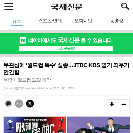
뉴스
스포츠·연예
오피니언
동영상
무관심에 ‘월드컵 특수’ 실종…JTBC·KBS 열기 띄우기
안간힘
북중미 월드컵 12일 개막
정시우 객원기자 siwoorain@hanmail.net | 2026.06.10 19:33