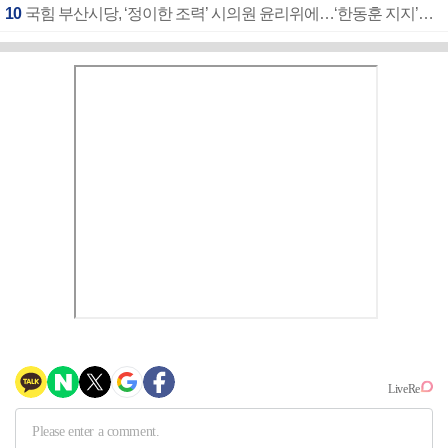
10
국힘 부산시당, ‘정이한 조력’ 시의원 윤리위에…‘한동훈 지지’도 신고접수