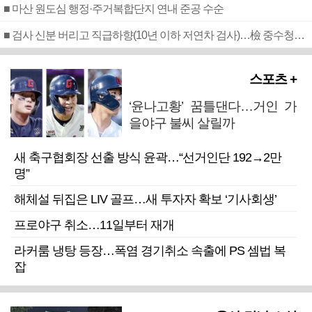
■ 마산 원도심 행정·주거복합단지 연내 준공 수순
■ 검사 신분 버리고 직급하향(10년 이하 저연차 검사)…檢 중수청행 기피
스포츠 +
‘윤나고황’ 꿈틀댄다…거인 가
을야구 불씨 살릴까
새 축구협회장 선출 방식 윤곽…“선거인단 192→2만
명”
해체설 뒤집은 LIV 골프…새 투자자 확보 ‘기사회생’
프로야구 취소…11일부터 재개
라커룸 냉탕 등장…폭염 경기취소 속출에 PS 셈법 복
잡