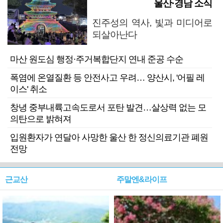
울산·경남 소식
진주성의 역사, 빛과 미디어로
되살아난다
마산 원도심 행정·주거복합단지 연내 준공 수순
폭염에 온열질환 등 안전사고 우려… 양산시, '어필 레
이스' 취소
창녕 중부내륙고속도로서 포탄 발견…살상력 없는 모
의탄으로 밝혀져
입원환자가 연달아 사망한 울산 한 정신의료기관 폐원
전망
근교산
주말엔&라이프