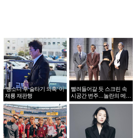
‘뺑소니 후 술타기 의혹’ 이
빨려들어갈 듯 스크린 속
재룡 재판행
시공간 변주…놀란의 메시
지는 ‘전쟁 속죄’