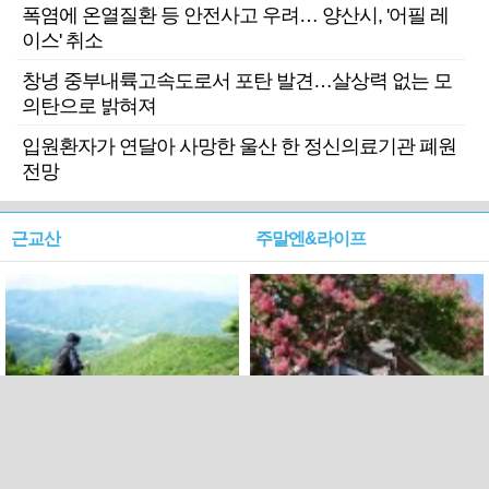
폭염에 온열질환 등 안전사고 우려… 양산시, '어필 레
이스' 취소
창녕 중부내륙고속도로서 포탄 발견…살상력 없는 모
의탄으로 밝혀져
입원환자가 연달아 사망한 울산 한 정신의료기관 폐원
전망
근교산
주말엔&라이프
근교산&그너머…상주·문경
폭염보다 더 뜨거워라…100
청화산~시루봉
일을 붉게 불태울 ‘선비정신’