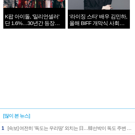
K팝 아이돌, '밀리언셀러'
‘라이징 스타’ 배우 김민하,
단 1.6%…30년간 등장
올해 BIFF 개막식 사회자
1182개팀 전수조사
확정
[많이 본 뉴스]
1
[속보] 여전히 ‘독도는 우리땅’ 외치는 日…韓선박이 독도 주변 해양조사 활동하자 반발