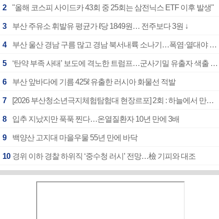
2
"올해 코스피 사이드카 43회 중 25회는 삼전닉스 ETF 이후 발생"
3
부산 주유소 휘발유 평균가 ℓ당 1849원… 전주보다 3원 ↓
4
부산 울산 경남 구름 많고 경남 북서내륙 소나기…폭염·열대야 계속
5
‘탄약 부족 사태’ 보도에 격노한 트럼프…군사기밀 유출자 색출 지시
6
부산 앞바다에 기름 425ℓ 유출한 러시아 화물선 적발
7
[2026 부산청소년극지체험탐험대 현장르포] 2회 : 하늘에서 만난 얼음의 나라
8
입추 지났지만 푹푹 찐다…온열질환자 10년 만에 3배
9
백양산 고지대 마을우물 55년 만에 바닥
10
경위 이하 경찰 하위직 ‘중수청 러시’ 전망…檢 기피와 대조