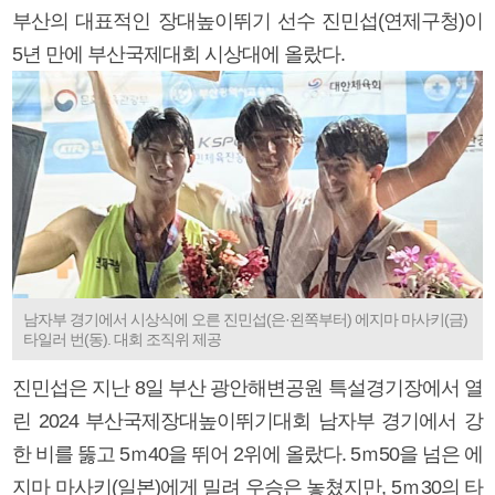
부산의 대표적인 장대높이뛰기 선수 진민섭(연제구청)이
5년 만에 부산국제대회 시상대에 올랐다.
남자부 경기에서 시상식에 오른 진민섭(은·왼쪽부터) 에지마 마사키(금)
타일러 번(동). 대회 조직위 제공
진민섭은 지난 8일 부산 광안해변공원 특설경기장에서 열
린 2024 부산국제장대높이뛰기대회 남자부 경기에서 강
한 비를 뚫고 5ｍ40을 뛰어 2위에 올랐다. 5ｍ50을 넘은 에
지마 마사키(일본)에게 밀려 우승은 놓쳤지만, 5ｍ30의 타