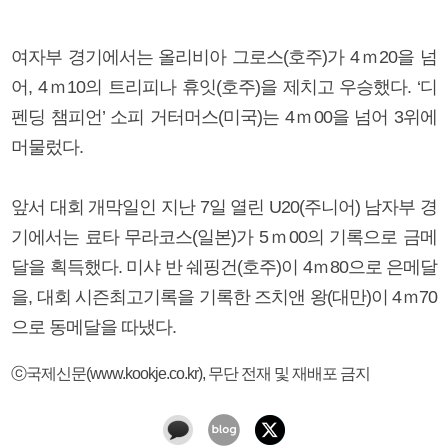
여자부 경기에서는 올리비아 그로스(호주)가 4ｍ20을 넘
어, 4ｍ10의 트리피나 휴잇(호주)을 제치고 우승했다. ‘디
펜딩 챔피언’ 소피 거터머스(미국)는 4ｍ00을 넘어 3위에
머물렀다.
앞서 대회 개막일인 지난 7일 열린 U20(주니어) 남자부 경
기에서는 료타 무라코스(일본)가 5ｍ00의 기록으로 금메
달을 획득했다. 미샤 반 쉐핑건(호주)이 4ｍ80으로 은메달
을, 대회 시즌최고기록을 기록한 즈치앤 왕(대만)이 4ｍ70
으로 동메달을 따냈다.
ⓒ국제신문(www.kookje.co.kr), 무단 전재 및 재배포 금지