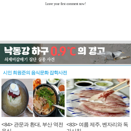
시인 최원준의 음식문화 잡학사전
<84> 관문과 환대, 부산 역전
<83> 여름 제주, 벤자리와 독