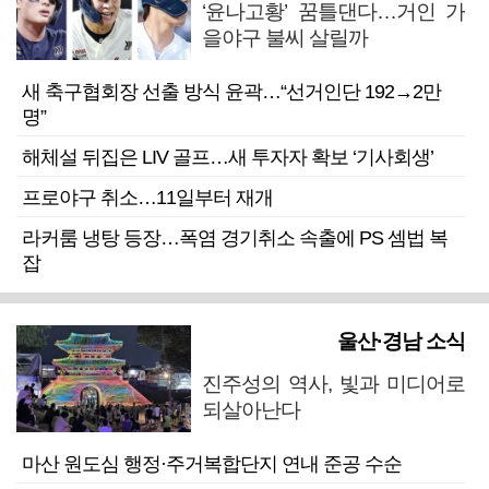
‘윤나고황’ 꿈틀댄다…거인 가
을야구 불씨 살릴까
새 축구협회장 선출 방식 윤곽…“선거인단 192→2만
명”
해체설 뒤집은 LIV 골프…새 투자자 확보 ‘기사회생’
프로야구 취소…11일부터 재개
라커룸 냉탕 등장…폭염 경기취소 속출에 PS 셈법 복
잡
울산·경남 소식
진주성의 역사, 빛과 미디어로
되살아난다
마산 원도심 행정·주거복합단지 연내 준공 수순