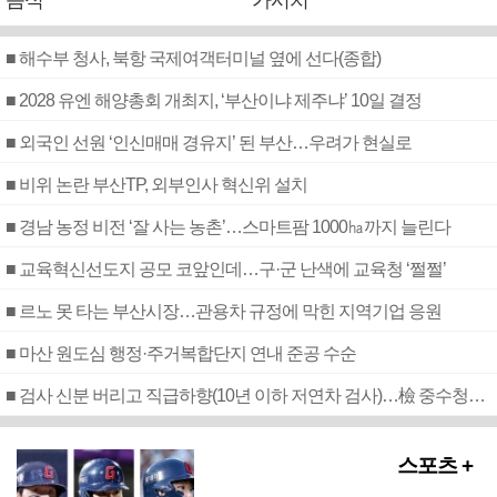
음식
가시치
■ 해수부 청사, 북항 국제여객터미널 옆에 선다(종합)
■ 2028 유엔 해양총회 개최지, ‘부산이냐 제주냐’ 10일 결정
■ 외국인 선원 ‘인신매매 경유지’ 된 부산…우려가 현실로
■ 비위 논란 부산TP, 외부인사 혁신위 설치
■ 경남 농정 비전 ‘잘 사는 농촌’…스마트팜 1000㏊까지 늘린다
■ 교육혁신선도지 공모 코앞인데…구·군 난색에 교육청 ‘쩔쩔’
■ 르노 못 타는 부산시장…관용차 규정에 막힌 지역기업 응원
■ 마산 원도심 행정·주거복합단지 연내 준공 수순
■ 검사 신분 버리고 직급하향(10년 이하 저연차 검사)…檢 중수청행 기피
스포츠 +