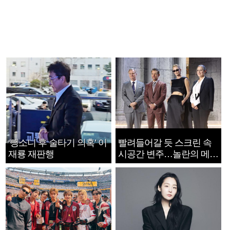
‘뺑소니 후 술타기 의혹’ 이
빨려들어갈 듯 스크린 속
재룡 재판행
시공간 변주…놀란의 메시
지는 ‘전쟁 속죄’