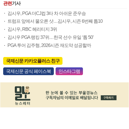
관련
기사
김시우, PGA 더CJ컵 3타 차 아쉬운 준우승
트럼프 앞에서 물오른 샷…김시우, 시즌 6번째 톱10
김시우, RBC 헤리티지 3위
김시우 PGA 랭킹 37위…한국 선수 유일 ‘톱 50’
PGA 투어 김주형, 2026시즌 재도약 성공할까
국제신문 카카오플러스 친구
국제신문 공식 페이스북
인스타그램