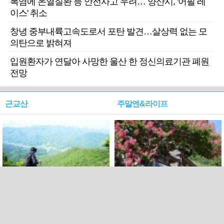
폭염에 온열질환 등 안전사고 우려… 양산시, '어필 레
이스' 취소
창녕 중부내륙고속도로서 포탄 발견…살상력 없는 모
의탄으로 밝혀져
입원환자가 연달아 사망한 울산 한 정신의료기관 폐원
전망
근교산
주말엔&라이프
근교산&그너머…상주·문경
폭염보다 더 뜨거워라…100
청화산~시루봉
일을 붉게 불태울 ‘선비정신’
피었네