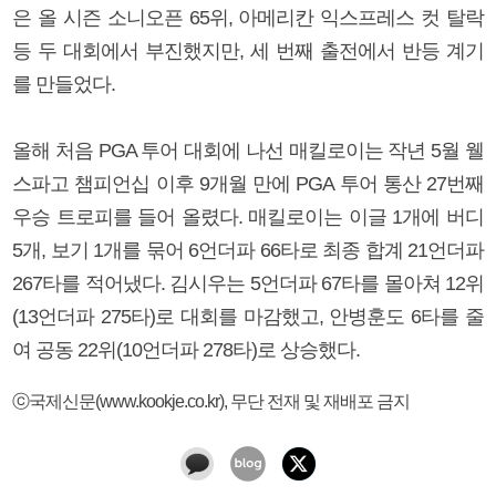
은 올 시즌 소니오픈 65위, 아메리칸 익스프레스 컷 탈락
등 두 대회에서 부진했지만, 세 번째 출전에서 반등 계기
를 만들었다.
올해 처음 PGA 투어 대회에 나선 매킬로이는 작년 5월 웰
스파고 챔피언십 이후 9개월 만에 PGA 투어 통산 27번째
우승 트로피를 들어 올렸다. 매킬로이는 이글 1개에 버디
5개, 보기 1개를 묶어 6언더파 66타로 최종 합계 21언더파
267타를 적어냈다. 김시우는 5언더파 67타를 몰아쳐 12위
(13언더파 275타)로 대회를 마감했고, 안병훈도 6타를 줄
여 공동 22위(10언더파 278타)로 상승했다.
ⓒ국제신문(www.kookje.co.kr), 무단 전재 및 재배포 금지