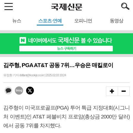
뉴스
스포츠·연예
오피니언
동영상
김주형, PGA AT&T 공동 7위…우승은 매킬로이
유정환 기자 defiant@kookje.co.kr | 2025.02.03 19:24
김주형이 미국프로골프(PGA) 투어 특급 지정대회(시그니
처 이벤트)인 AT&T 페블비치 프로암(총상금 2000만 달러)
에서 공동 7위를 차지했다.