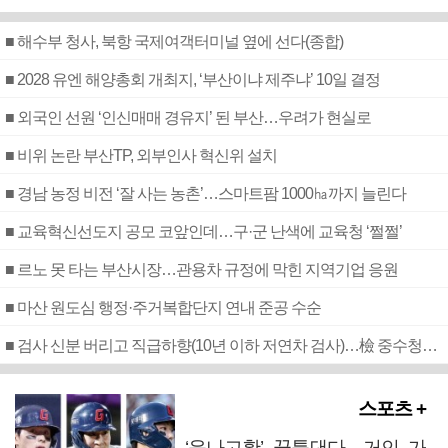
■ 해수부 청사, 북항 국제여객터미널 옆에 선다(종합)
■ 2028 유엔 해양총회 개최지, ‘부산이냐 제주냐’ 10일 결정
■ 외국인 선원 ‘인신매매 경유지’ 된 부산…우려가 현실로
■ 비위 논란 부산TP, 외부인사 혁신위 설치
■ 경남 농정 비전 ‘잘 사는 농촌’…스마트팜 1000㏊까지 늘린다
■ 교육혁신선도지 공모 코앞인데…구·군 난색에 교육청 ‘쩔쩔’
■ 르노 못 타는 부산시장…관용차 규정에 막힌 지역기업 응원
■ 마산 원도심 행정·주거복합단지 연내 준공 수순
■ 검사 신분 버리고 직급하향(10년 이하 저연차 검사)…檢 중수청행 기피
스포츠 +
‘윤나고황’ 꿈틀댄다…거인 가