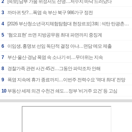
2
[속보] 남부 가뭄 위성서도 선명…저수지 바닥 드러났다
3
까마귀 탓?…폭염 속 부산 북구 986가구 정전
4
[2026 부산청소년극지체험탐험대 현장르포] 3회 : 석탄 탄광촌에서 북극 연구의 중심지로
5
‘혐오표현’ 쓰면 지방공무원 최대 파면까지 중징계
6
이임생, 홍명보 선임 독단적 결정 아냐…면담 메모 제출
7
부산·울산·경남 폭염 속 소나기·비…무더위는 지속
8
경찰가족 관련 사건 45건…그동안 파악조차 안해
9
폭염 지속에 휴가 종료까지…이번주 전력수요 '역대 최대' 전망
10
부동산 세제 의견 수천건 쇄도…정부 '비거주 요건' 등 고심