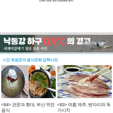
시인 최원준의 음식문화 잡학사전
<84> 관문과 환대, 부산 역전
<83> 여름 제주, 벤자리와 독
음식
가시치