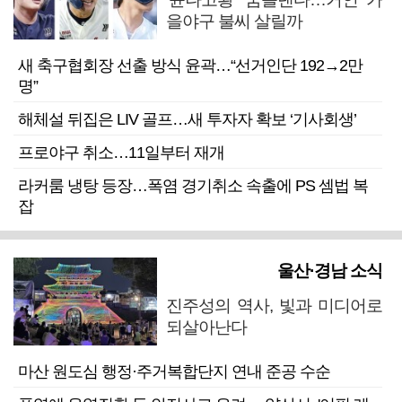
을야구 불씨 살릴까
새 축구협회장 선출 방식 윤곽…“선거인단 192→2만
명”
해체설 뒤집은 LIV 골프…새 투자자 확보 ‘기사회생’
프로야구 취소…11일부터 재개
라커룸 냉탕 등장…폭염 경기취소 속출에 PS 셈법 복
잡
울산·경남 소식
진주성의 역사, 빛과 미디어로
되살아난다
마산 원도심 행정·주거복합단지 연내 준공 수순