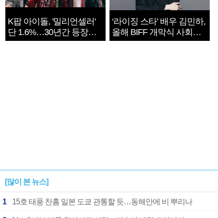
K팝 아이돌, '밀리언셀러'
‘라이징 스타’ 배우 김민하,
단 1.6%…30년간 등장
올해 BIFF 개막식 사회자
1182개팀 전수조사
확정
[많이 본 뉴스]
1
15호 태풍 찬홈 일본 도쿄 관통할 듯…동해안에 비 뿌리나