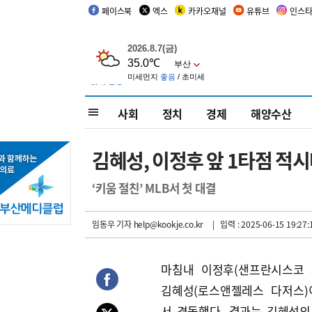
페이스북
엑스
카카오채널
유튜브
인스
사회
정치
경제
해양수산
김혜성, 이정후 앞 1타점 적
‘키움 절친’ MLB서 첫 대결
임동우 기자
help@kookje.co.kr
| 입력 : 2025-06-15 19:27:
마침내 이정후(샌프란시스코 
김혜성(로스앤젤레스 다저스)
서 격돌했다. 결과는 김혜성