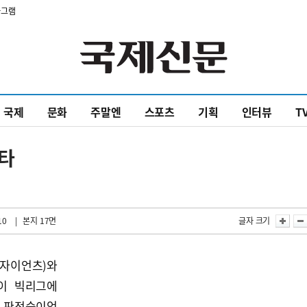
타그램
국제
문화
주말엔
스포츠
기획
인터뷰
T
시타
10
| 본지 17면
글자 크기
자이언츠)와
이 빅리그에
의 판정승이었