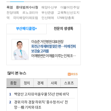
폭염
중대범죄수사청
해양수산부
더불어민주당
전당대회
르노코리아
부산관광
교육혁신선도지
역
극지해양미래포럼
인신매매
UN해양총회
부산메디클럽+
전문의 생생톡
이승준 거인병원 대표원장
회전근개 재파열 잦은 편…어깨 진피
보강술 고려를
어깨병변은 어깨를 이루는 인체 조직
에 발생하는 손상을 말한다. 여기에
는 오십견과 회전근개 증후군, 어깨
의 석회성 힘줄염 등이 있다. 국민건
많이 본 뉴스
강보험에 의하면 어깨병변
종합
정치
경제
사회
스포츠
1
백양산 고지대 마을우물 55년 만에 바닥
2
경위 이하 경찰 하위직 ‘중수청 러시’ 전
망…檢 기피와 대조