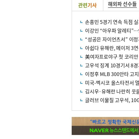
해외파 선수들
관련
기사
손흥민 5경기 연속 득점 
이강인 “아우파 알레티”…
“성공은 자이언츠서” 이정
아쉽다 유해란, 메이저 3연
美여자프로야구 첫 코리안
고우석 징계 10경기서 8경
이정후 MLB 300안타 고
미국-멕시코 올스타전서 멀
김시우·유해란 나란히 웃
글러브 이물질 고우석, 10