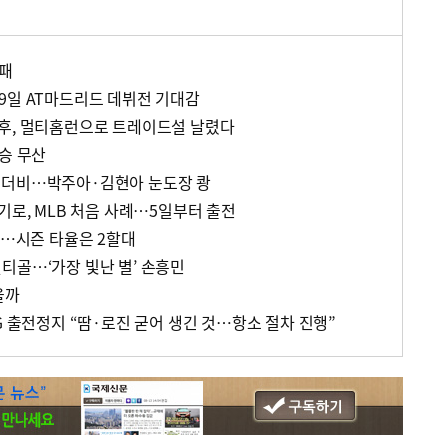
실패
9일 AT마드리드 데뷔전 기대감
후, 멀티홈런으로 트레이드설 날렸다
승 무산
 더비…박주아·김현아 눈도장 쾅
기로, MLB 처음 사례…5일부터 출전
지…시즌 타율은 2할대
티골…‘가장 빛난 별’ 손흥민
을까
G 출전정지 “땀·로진 굳어 생긴 것…항소 절차 진행”