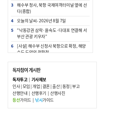
3
해수부 청사, 북항 국제여객터미널 옆에 선
다(종합)
4
오늘의 날씨- 2026년 8월 7일
5
“낙동강권 삼락·을숙도·다대포 연결해 서
부산 관광 키우자”
6
[사설] 해수부 신청사 북항으로 확정, 해양
수도 도약의 전환점
7
피란마을 67년 역사인데…전교생 24명 아
미초 통폐합 기로
독자참여 게시판
8
부울경 주말부터 비소식…‘극한 폭염’ 한풀
독자투고
|
기사제보
꺾일 듯
인사
|
모임
|
개업
|
결혼
|
출산
|
동정
|
부고
9
산행안내
외국인 선원 ‘인신매매 경유지’ 된 부산…
|
산행후기
|
산행사진
우려가 현실로
등산
가이드
|
낚시
가이드
10
부산 청소년 극지탐험대 8인, 열흘간 북극
구석구석 누빈다