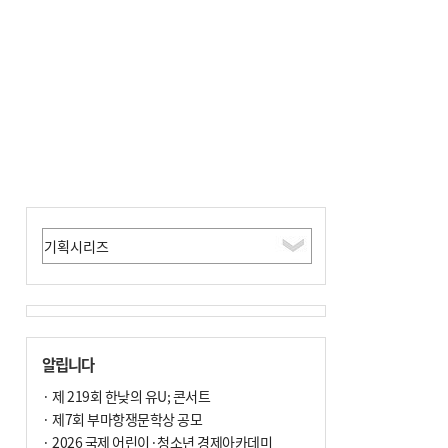
알립니다
· 제 219회 한낮의 유U; 콘서트
· 제7회 부마항쟁문학상 공모
· 2026 국제 어린이·청소년 경제아카데미