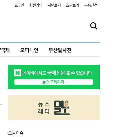
2
로그인
회원가입
지면보기
초판보기
구독신청
V국제
오피니언
부산말사전
오늘
이슈