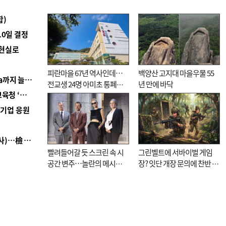
합)
10일 결정
 현실로
피란마을 67년 역사인데…
백양산 고지대 마을우물 55
■ 경남 농정 비전 ‘잘 사는 농촌’…스마트팜 1000㏊까지 늘린다
전교생 24명 아미초 통폐합
년 만에 바닥
■ 교육혁신선도지 공모 코앞인데…구·군 난색에 교육청 ‘쩔쩔’
기로
역기업 응원
■ 검사 신분 버리고 직급하향(10년 이하 저연차 검사)…檢 중수청행 기피
빨려들어갈 듯 스크린 속 시
그린벨트에 서바이벌 게임
공간 변주…놀란의 메시지
장? 잇단 개장 문의에 찬반 논
는 ‘전쟁 속죄’
쟁