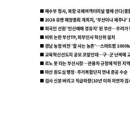
■ 해수부 청사, 북항 국제여객터미널 옆에 선다(종
■ 2028 유엔 해양총회 개최지, ‘부산이냐 제주냐’ 
■ 외국인 선원 ‘인신매매 경유지’ 된 부산…우려가
■ 비위 논란 부산TP, 외부인사 혁신위 설치
■ 르노 못 타는 부산시장…관용차 규정에 막힌 지
■ 마산 원도심 행정·주거복합단지 연내 준공 수순