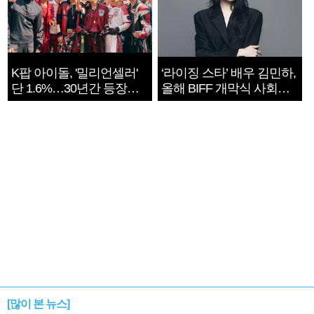
K팝 아이돌, '밀리언셀러'
‘라이징 스타’ 배우 김민하,
단 1.6%…30년간 등장
올해 BIFF 개막식 사회자
1182개팀 전수조사
확정
[많이 본 뉴스]