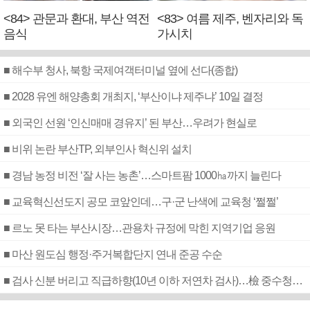
<84> 관문과 환대, 부산 역전
<83> 여름 제주, 벤자리와 독
음식
가시치
■ 해수부 청사, 북항 국제여객터미널 옆에 선다(종합)
■ 2028 유엔 해양총회 개최지, ‘부산이냐 제주냐’ 10일 결정
■ 외국인 선원 ‘인신매매 경유지’ 된 부산…우려가 현실로
■ 비위 논란 부산TP, 외부인사 혁신위 설치
■ 경남 농정 비전 ‘잘 사는 농촌’…스마트팜 1000㏊까지 늘린다
■ 교육혁신선도지 공모 코앞인데…구·군 난색에 교육청 ‘쩔쩔’
■ 르노 못 타는 부산시장…관용차 규정에 막힌 지역기업 응원
■ 마산 원도심 행정·주거복합단지 연내 준공 수순
■ 검사 신분 버리고 직급하향(10년 이하 저연차 검사)…檢 중수청행 기피