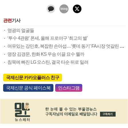
관련
기사
영광의 얼굴들
‘투수 4관왕’ 폰세, 올해 프로야구 ‘최고의 별’
여유있는 강민호, 복잡한 손아섭…‘롯데 동기’ FA시장 엇갈린 희비
명장 김경문, 한화 KS 우승 이끌 묘수 뭘까
침묵에 빠진 LG 오스틴, 결국 타순 뒤로 밀려
국제신문 카카오플러스 친구
국제신문 공식 페이스북
인스타그램