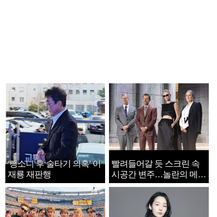
‘뺑소니 후 술타기 의혹’ 이
빨려들어갈 듯 스크린 속
재룡 재판행
시공간 변주…놀란의 메시
지는 ‘전쟁 속죄’