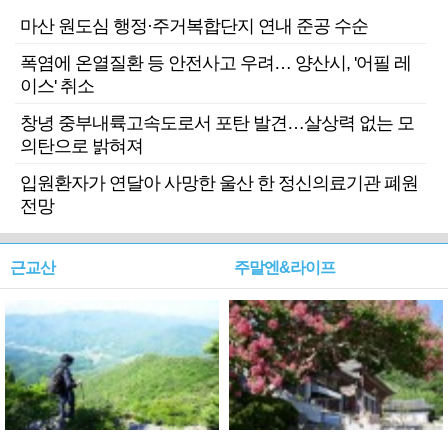
마산 원도심 행정·주거복합단지 연내 준공 수순
폭염에 온열질환 등 안전사고 우려… 양산시, '어필 레
이스' 취소
창녕 중부내륙고속도로서 포탄 발견…살상력 없는 모
의탄으로 밝혀져
입원환자가 연달아 사망한 울산 한 정신의료기관 폐원
전망
근교산
주말엔&라이프