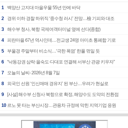
1
백양산 고지대 마을우물 55년 만에 바닥
2
경위 이하 경찰 하위직 ‘중수청 러시’ 전망…檢 기피와 대조
3
해수부 청사, 북항 국제여객터미널 옆에 선다(종합)
4
피란마을 67년 역사인데…전교생 24명 아미초 통폐합 기로
5
부울경 주말부터 비소식…‘극한 폭염’ 한풀 꺾일 듯
6
“낙동강권 삼락·을숙도·다대포 연결해 서부산 관광 키우자”
7
오늘의 날씨- 2026년 8월 7일
8
외국인 선원 ‘인신매매 경유지’ 된 부산…우려가 현실로
9
[사설] 해수부 신청사 북항으로 확정, 해양수도 도약의 전환점
10
르노 못 타는 부산시장…관용차 규정에 막힌 지역기업 응원