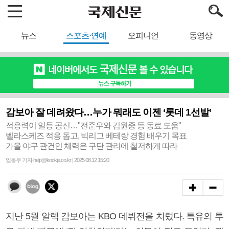
뉴스
스포츠·연예
오피니언
동영상
감보아 잘 데려왔다…누가 뭐래도 이젠 ‘롯데 1선발’
적응력이 일등 공신…"전준우와 김원중 등 동료 도움"
벨라스케즈 적응 돕고, 빅리그 베테랑 경험 배우기 목표
가을 야구 관건인 체력은 구단 관리에 철저하게 따라
임동우 기자 help@kookje.co.kr | 2025.08.12 15:20
지난 5월 알렉 감보아는 KBO 데뷔전을 치렀다. 특유의 투