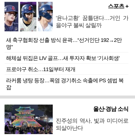
스포츠 +
‘윤나고황’ 꿈틀댄다…거인 가
을야구 불씨 살릴까
새 축구협회장 선출 방식 윤곽…“선거인단 192→2만
명”
해체설 뒤집은 LIV 골프…새 투자자 확보 ‘기사회생’
프로야구 취소…11일부터 재개
라커룸 냉탕 등장…폭염 경기취소 속출에 PS 셈법 복
잡
울산·경남 소식
진주성의 역사, 빛과 미디어로
되살아난다