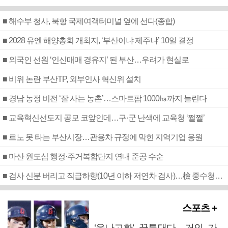
■ 해수부 청사, 북항 국제여객터미널 옆에 선다(종합)
■ 2028 유엔 해양총회 개최지, ‘부산이냐 제주냐’ 10일 결정
■ 외국인 선원 ‘인신매매 경유지’ 된 부산…우려가 현실로
■ 비위 논란 부산TP, 외부인사 혁신위 설치
■ 경남 농정 비전 ‘잘 사는 농촌’…스마트팜 1000㏊까지 늘린다
■ 교육혁신선도지 공모 코앞인데…구·군 난색에 교육청 ‘쩔쩔’
■ 르노 못 타는 부산시장…관용차 규정에 막힌 지역기업 응원
■ 마산 원도심 행정·주거복합단지 연내 준공 수순
■ 검사 신분 버리고 직급하향(10년 이하 저연차 검사)…檢 중수청행 기피
스포츠 +
‘윤나고황’ 꿈틀댄다…거인 가