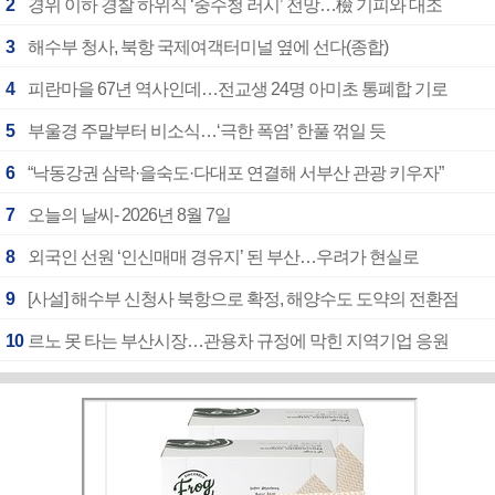
2
경위 이하 경찰 하위직 ‘중수청 러시’ 전망…檢 기피와 대조
3
해수부 청사, 북항 국제여객터미널 옆에 선다(종합)
4
피란마을 67년 역사인데…전교생 24명 아미초 통폐합 기로
5
부울경 주말부터 비소식…‘극한 폭염’ 한풀 꺾일 듯
6
“낙동강권 삼락·을숙도·다대포 연결해 서부산 관광 키우자”
7
오늘의 날씨- 2026년 8월 7일
8
외국인 선원 ‘인신매매 경유지’ 된 부산…우려가 현실로
9
[사설] 해수부 신청사 북항으로 확정, 해양수도 도약의 전환점
10
르노 못 타는 부산시장…관용차 규정에 막힌 지역기업 응원