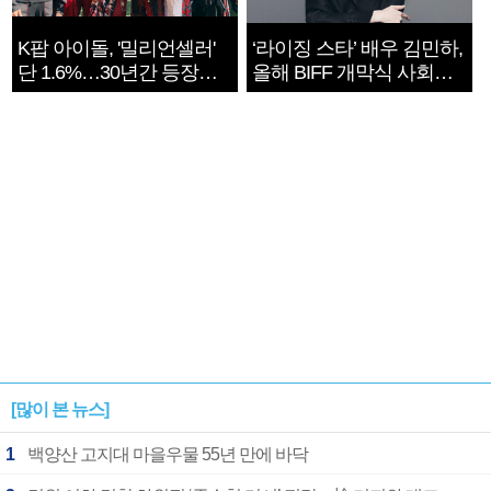
K팝 아이돌, '밀리언셀러'
‘라이징 스타’ 배우 김민하,
단 1.6%…30년간 등장
올해 BIFF 개막식 사회자
1182개팀 전수조사
확정
[많이 본 뉴스]
1
백양산 고지대 마을우물 55년 만에 바닥