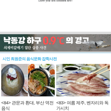
시인 최원준의 음식문화 잡학사전
<84> 관문과 환대, 부산 역전
<83> 여름 제주, 벤자리와 독
음식
가시치