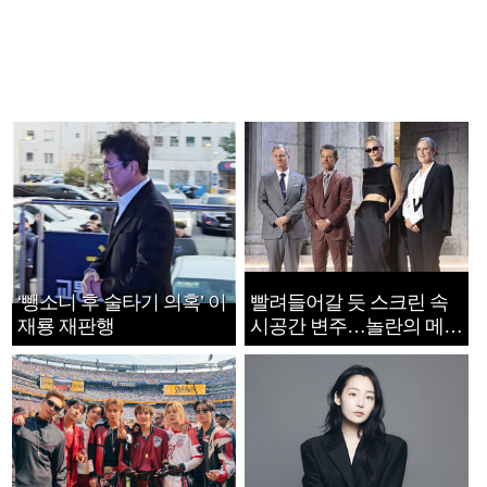
‘뺑소니 후 술타기 의혹’ 이
빨려들어갈 듯 스크린 속
재룡 재판행
시공간 변주…놀란의 메시
지는 ‘전쟁 속죄’