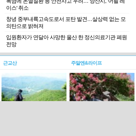
폭염에 온열질환 등 안전사고 우려… 양산시, '어필 레
이스' 취소
창녕 중부내륙고속도로서 포탄 발견…살상력 없는 모
의탄으로 밝혀져
입원환자가 연달아 사망한 울산 한 정신의료기관 폐원
전망
근교산
주말엔&라이프
근교산&그너머…상주·문경
폭염보다 더 뜨거워라…100
청화산~시루봉
일을 붉게 불태울 ‘선비정신’
피었네