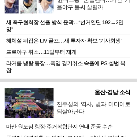
을야구 불씨 살릴까
새 축구협회장 선출 방식 윤곽…“선거인단 192→2만
명”
해체설 뒤집은 LIV 골프…새 투자자 확보 ‘기사회생’
프로야구 취소…11일부터 재개
라커룸 냉탕 등장…폭염 경기취소 속출에 PS 셈법 복
잡
울산·경남 소식
진주성의 역사, 빛과 미디어로
되살아난다
마산 원도심 행정·주거복합단지 연내 준공 수순