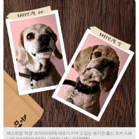
레스토랑 ‘차경’ 조마리아(43) 대표가 키우고 있는 유기견 출신 코커 스패
니얼 보리(좌)와 탐(우). 그래픽·사진= 오찬영PD