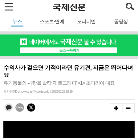
뉴스
스포츠·연예
오피니언
동영상
수의사가 걸으면 기적이라던 유기견, 지금은 뛰어다녀
요
유기동물의 사랑을 찰칵 '펫토그래피' <1> 조마리아 대표
오찬영 PD chxxyxxng@kookje.co.kr | 2023.01.29 19:39