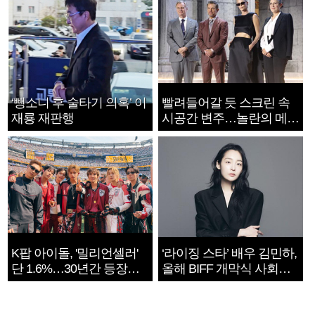
‘뺑소니 후 술타기 의혹’ 이
빨려들어갈 듯 스크린 속
재룡 재판행
시공간 변주…놀란의 메시
지는 ‘전쟁 속죄’
K팝 아이돌, '밀리언셀러'
‘라이징 스타’ 배우 김민하,
단 1.6%…30년간 등장
올해 BIFF 개막식 사회자
1182개팀 전수조사
확정