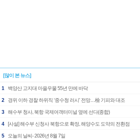
[많이 본 뉴스]
1
백양산 고지대 마을우물 55년 만에 바닥
2
경위 이하 경찰 하위직 ‘중수청 러시’ 전망…檢 기피와 대조
3
해수부 청사, 북항 국제여객터미널 옆에 선다(종합)
4
[사설] 해수부 신청사 북항으로 확정, 해양수도 도약의 전환점
5
오늘의 날씨- 2026년 8월 7일