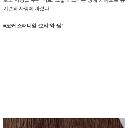
기견과 사랑에 빠졌다.
■코커 스패니얼 ‘보리’와 ‘탐’