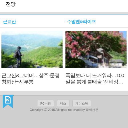
전망
근교산
주말엔&라이프
근교산&그너머…상주·문경
폭염보다 더 뜨거워라…100
청화산~시루봉
일을 붉게 불태울 ‘선비정신’
피었네
PC버전
엑스
페이스북
Copyright ⓒ 2015 All rights reserved by 국제신문