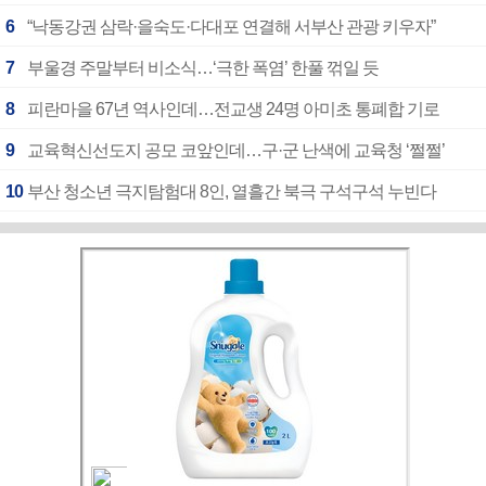
6
“낙동강권 삼락·을숙도·다대포 연결해 서부산 관광 키우자”
7
부울경 주말부터 비소식…‘극한 폭염’ 한풀 꺾일 듯
8
피란마을 67년 역사인데…전교생 24명 아미초 통폐합 기로
9
교육혁신선도지 공모 코앞인데…구·군 난색에 교육청 ‘쩔쩔’
10
부산 청소년 극지탐험대 8인, 열흘간 북극 구석구석 누빈다