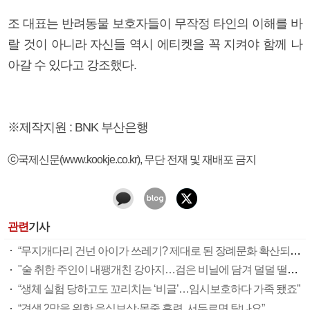
조 대표는 반려동물 보호자들이 무작정 타인의 이해를 바
랄 것이 아니라 자신들 역시 에티켓을 꼭 지켜야 함께 나
아갈 수 있다고 강조했다.
※제작지원 : BNK 부산은행
ⓒ국제신문(www.kookje.co.kr), 무단 전재 및 재배포 금지
관련
기사
“무지개다리 건넌 아이가 쓰레기? 제대로 된 장례문화 확산되길”
"술 취한 주인이 내팽개친 강아지…검은 비닐에 담겨 덜덜 떨었죠"
“생체 실험 당하고도 꼬리치는 ‘비글’…임시보호하다 가족 됐죠”
“견생 2막을 위한 음식보상·목줄 훈련, 서두르면 탈나요”