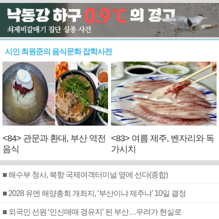
시인 최원준의 음식문화 잡학사전
<84> 관문과 환대, 부산 역전
<83> 여름 제주, 벤자리와 독
음식
가시치
■ 해수부 청사, 북항 국제여객터미널 옆에 선다(종합)
■ 2028 유엔 해양총회 개최지, ‘부산이냐 제주냐’ 10일 결정
■ 외국인 선원 ‘인신매매 경유지’ 된 부산…우려가 현실로