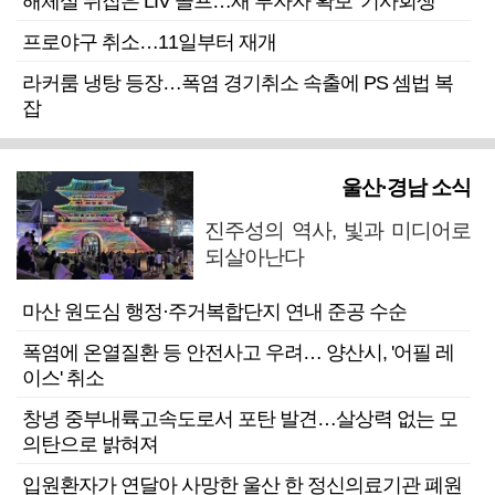
해체설 뒤집은 LIV 골프…새 투자자 확보 ‘기사회생’
프로야구 취소…11일부터 재개
라커룸 냉탕 등장…폭염 경기취소 속출에 PS 셈법 복
잡
울산·경남 소식
진주성의 역사, 빛과 미디어로
되살아난다
마산 원도심 행정·주거복합단지 연내 준공 수순
폭염에 온열질환 등 안전사고 우려… 양산시, '어필 레
이스' 취소
창녕 중부내륙고속도로서 포탄 발견…살상력 없는 모
의탄으로 밝혀져
입원환자가 연달아 사망한 울산 한 정신의료기관 폐원