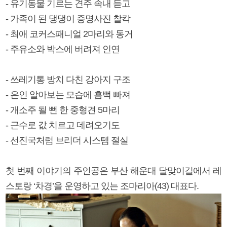
- 유기동물 기르는 견주 속내 듣고
- 가족이 된 댕댕이 증명사진 찰칵
- 최애 코커스패니얼 2마리와 동거
- 주유소와 박스에 버려져 인연
- 쓰레기통 방치 다친 강아지 구조
- 은인 알아보는 모습에 흠뻑 빠져
- 개소주 될 뻔 한 중형견 5마리
- 근수로 값 치르고 데려오기도
- 선진국처럼 브리더 시스템 절실
첫 번째 이야기의 주인공은 부산 해운대 달맞이길에서 레
스토랑 ‘차경’을 운영하고 있는 조마리아(43) 대표다.