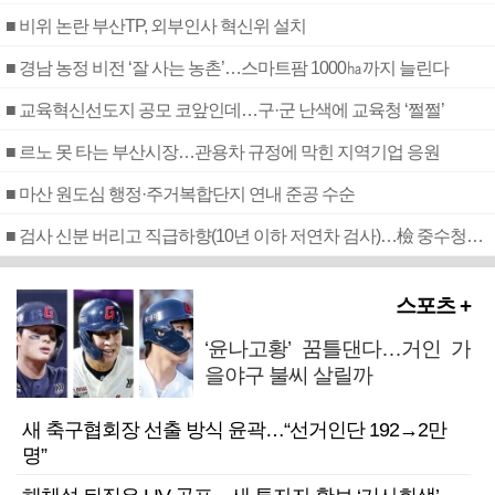
■ 비위 논란 부산TP, 외부인사 혁신위 설치
■ 경남 농정 비전 ‘잘 사는 농촌’…스마트팜 1000㏊까지 늘린다
■ 교육혁신선도지 공모 코앞인데…구·군 난색에 교육청 ‘쩔쩔’
■ 르노 못 타는 부산시장…관용차 규정에 막힌 지역기업 응원
■ 마산 원도심 행정·주거복합단지 연내 준공 수순
■ 검사 신분 버리고 직급하향(10년 이하 저연차 검사)…檢 중수청행 기피
스포츠 +
‘윤나고황’ 꿈틀댄다…거인 가
을야구 불씨 살릴까
새 축구협회장 선출 방식 윤곽…“선거인단 192→2만
명”