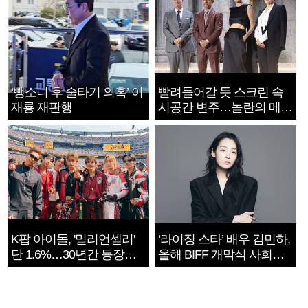
‘뺑소니 후 술타기 의혹’ 이
빨려들어갈 듯 스크린 속
재룡 재판행
시공간 변주…놀란의 메시
지는 ‘전쟁 속죄’
K팝 아이돌, '밀리언셀러'
‘라이징 스타’ 배우 김민하,
단 1.6%…30년간 등장
올해 BIFF 개막식 사회자
1182개팀 전수조사
확정