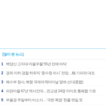
[많이 본 뉴스]
1
백양산 고지대 마을우물 55년 만에 바닥
2
경위 이하 경찰 하위직 ‘중수청 러시’ 전망…檢 기피와 대조
3
해수부 청사, 북항 국제여객터미널 옆에 선다(종합)
4
피란마을 67년 역사인데…전교생 24명 아미초 통폐합 기로
5
부울경 주말부터 비소식…‘극한 폭염’ 한풀 꺾일 듯