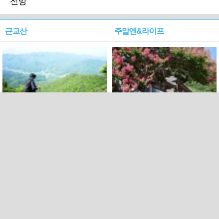
전망
근교산
주말엔&라이프
근교산&그너머…상주·문경
폭염보다 더 뜨거워라…100
청화산~시루봉
일을 붉게 불태울 ‘선비정신’
피었네
PC버전
엑스
페이스북
Copyright ⓒ 2015 All rights reserved by 국제신문