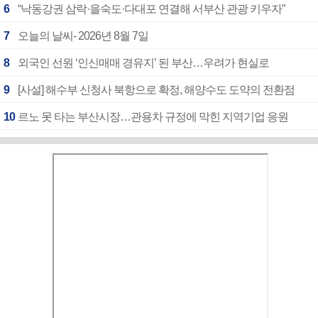
6
“낙동강권 삼락·을숙도·다대포 연결해 서부산 관광 키우자”
7
오늘의 날씨- 2026년 8월 7일
8
외국인 선원 ‘인신매매 경유지’ 된 부산…우려가 현실로
9
[사설] 해수부 신청사 북항으로 확정, 해양수도 도약의 전환점
10
르노 못 타는 부산시장…관용차 규정에 막힌 지역기업 응원