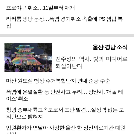
프로야구 취소…11일부터 재개
라커룸 냉탕 등장…폭염 경기취소 속출에 PS 셈법 복
잡
울산·경남 소식
진주성의 역사, 빛과 미디어로
되살아난다
마산 원도심 행정·주거복합단지 연내 준공 수순
폭염에 온열질환 등 안전사고 우려… 양산시, '어필 레
이스' 취소
창녕 중부내륙고속도로서 포탄 발견…살상력 없는 모
의탄으로 밝혀져
입원환자가 연달아 사망한 울산 한 정신의료기관 폐원