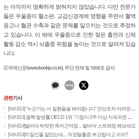
는 아직까지 명확하게 밝혀지지 않았습니다. 다만 전문가
들은 우울증이 혈소판, 교감신경계에 영향을 주면서 혈액
응고나 혈관 수축과 같은 문제를 일으키는 것으로 추정하
고 있습니다. 이 밖에 우울증으로 인한 잦은 흡연과 신체
활동 감소 역시 뇌졸중 위험을 높이는 것으로 알려져 있습
니다.
ⓒ국제신문(www.kookje.co.kr), 무단 전재 및 재배포 금지
관련
기사
[닥터DJ] “누군가는 이 질환들을 봐야합니다” 진단조차 어려운 소아 희귀질환
[닥터DJ] 결핵 발생률 OECD 1위 "기침이 2주 이상 지속되면 의심해야"
[닥터DJ]발바닥 찌릿한 족저근막염…발바닥 스트레칭 해보세요
[닥터DJ]치질인줄 알았는데…직장탈출증 부끄럽다고 쉬쉬?