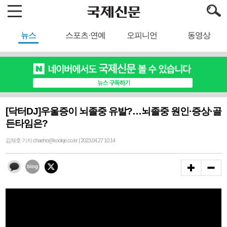
뉴스
스포츠·연예
오피니언
동영상
[닥터DJ]우울증이 뇌졸중 유발?…뇌졸중 원인·증상·골
든타임은?
김채호 기자 chaeho@kookje.co.kr | 2023.04.27 10:14