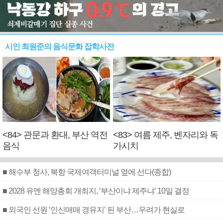
시인 최원준의 음식문화 잡학사전
<84> 관문과 환대, 부산 역전
<83> 여름 제주, 벤자리와 독
음식
가시치
■ 해수부 청사, 북항 국제여객터미널 옆에 선다(종합)
■ 2028 유엔 해양총회 개최지, ‘부산이냐 제주냐’ 10일 결정
■ 외국인 선원 ‘인신매매 경유지’ 된 부산…우려가 현실로