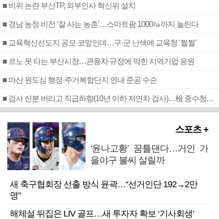
■ 비위 논란 부산TP, 외부인사 혁신위 설치
■ 경남 농정 비전 ‘잘 사는 농촌’…스마트팜 1000㏊까지 늘린다
■ 교육혁신선도지 공모 코앞인데…구·군 난색에 교육청 ‘쩔쩔’
■ 르노 못 타는 부산시장…관용차 규정에 막힌 지역기업 응원
■ 마산 원도심 행정·주거복합단지 연내 준공 수순
■ 검사 신분 버리고 직급하향(10년 이하 저연차 검사)…檢 중수청행 기피
스포츠 +
‘윤나고황’ 꿈틀댄다…거인 가
을야구 불씨 살릴까
새 축구협회장 선출 방식 윤곽…“선거인단 192→2만
명”
해체설 뒤집은 LIV 골프…새 투자자 확보 ‘기사회생’