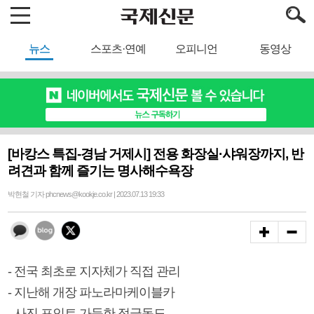
뉴스
스포츠·연예
오피니언
동영상
[바캉스 특집-경남 거제시] 전용 화장실·샤워장까지, 반
려견과 함께 즐기는 명사해수욕장
박현철 기자 phcnews@kookje.co.kr | 2023.07.13 19:33
- 전국 최초로 지자체가 직접 관리
- 지난해 개장 파노라마케이블카
- 사진 포인트 가득한 정글돔도