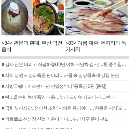
<84> 관문과 환대, 부산 역전
<83> 여름 제주, 벤자리와 독
음식
가시치
■ 검사 신분 버리고 직급하향(10년 이하 저연차 검사)…檢 중수청행 기피
■ 지역 상권도 말라죽을 판이라…가뭄 속 밀양물축제 강행 논란
■ 지방국립대 이르면 내년 신입생부터 ‘등록금 0원’(종합)
■ 탄소흡수력 높여 폭염 대응…부산 도시숲 지도 다시 그린다
■ 국힘 부산시당, ‘정이한 조력’ 시의원 윤리위에…‘한동훈 지지’도 신고접수
■ 의료헬스 신성장 산업 키운다더니…부산서구 준비 부실