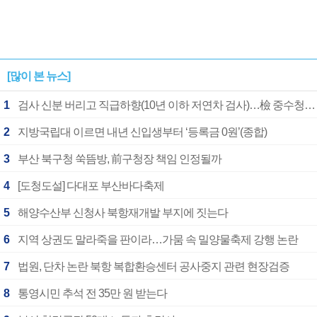
[많이 본 뉴스]
1
검사 신분 버리고 직급하향(10년 이하 저연차 검사)…檢 중수청행 기피
2
지방국립대 이르면 내년 신입생부터 ‘등록금 0원’(종합)
3
부산 북구청 쑥뜸방, 前구청장 책임 인정될까
4
[도청도설] 다대포 부산바다축제
5
해양수산부 신청사 북항재개발 부지에 짓는다
6
지역 상권도 말라죽을 판이라…가뭄 속 밀양물축제 강행 논란
7
법원, 단차 논란 북항 복합환승센터 공사중지 관련 현장검증
8
통영시민 추석 전 35만 원 받는다