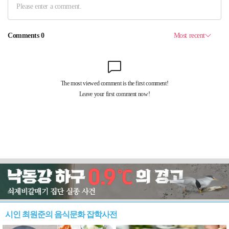
시인 최원준의 음식문화 잡학사전