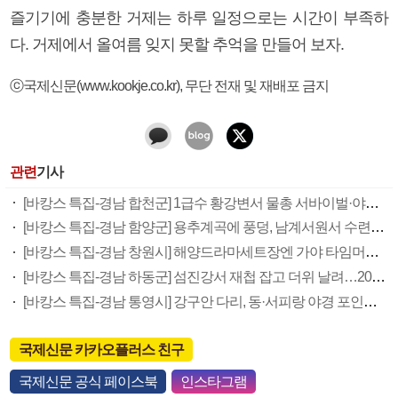
즐기기에 충분한 거제는 하루 일정으로는 시간이 부족하
다. 거제에서 올여름 잊지 못할 추억을 만들어 보자.
ⓒ국제신문(www.kookje.co.kr), 무단 전재 및 재배포 금지
관련
기사
[바캉스 특집-경남 합천군] 1급수 황강변서 물총 서바이벌·야간 버스킹…최고 가족 휴가지
[바캉스 특집-경남 함양군] 용추계곡에 풍덩, 남계서원서 수련…세계문화유산 순례 나서볼까
[바캉스 특집-경남 창원시] 해양드라마세트장엔 가야 타임머신…‘콰이강의 다리’선 낭만샷
[바캉스 특집-경남 하동군] 섬진강서 재첩 잡고 더위 날려…20만 그루 편백숲서 글램핑도
[바캉스 특집-경남 통영시] 강구안 다리, 동·서피랑 야경 포인트…남망산공원 디피랑도 장관
국제신문 카카오플러스 친구
국제신문 공식 페이스북
인스타그램