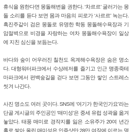
휴식을 원한다면 몽돌해변을 권한다. ‘차르르’ 굴러가는 몽
돌 소리를 듣다 보면 몸과 마음의 피로가 ‘사르르’ 녹는다.
흑진주같이 검은 몽돌로 유명한 학동 몽돌해수욕장과 기
암절벽으로 비경을 자랑하는 여차 몽돌해수욕장이 일상
에 지친 심신을 보듬는다.
바다와 숲이 어우러진 칠천도 옥계해수욕장은 숨은 명소
다. 대형워터파크에서 수상레저를 즐기고 인근 맹종죽테
마파크에서 편백숲길을 걷다 보면 그동안 쌓인 스트레스
씻겨 나간다.
사진 명소도 여러 곳이다. SNS에 ‘여기가 한국인가요’라는
단골 게시글의 주인공인 ‘매미성’은 중세 유럽 성곽을 옮겨
놓았다. 태풍 매미로 경작지를 잃은 소유주가 20여 년간
홀로 쌓아 올린 매미성은 인증샷만 28만 여장에 이르는 명