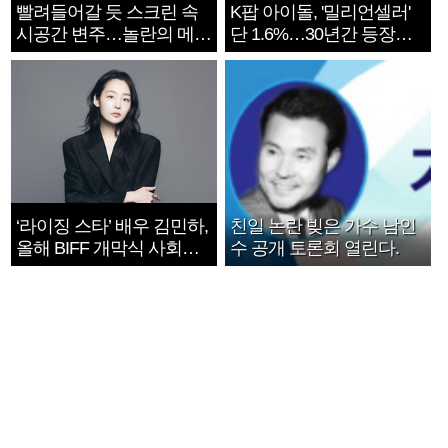
빨려들어갈 듯 스크린 속
K팝 아이돌, '밀리언셀러'
시공간 변주…놀란의 메시
단 1.6%…30년간 등장
지는 ‘전쟁 속죄’
1182개팀 전수조사
‘라이징 스타’ 배우 김민하,
친일 논란 빚은 가수 남인
올해 BIFF 개막식 사회자
수 공개 토론회 열린다.
확정