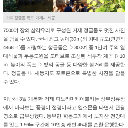
거제 정글돔 폭포. 거제시 제공
7500여 장의 삼각유리로 구성된 거제 정글돔도 멋진 사진
을 담을 수 있다. 국내 최고 높이(30ｍ)와 최대 규모(연면적
4468㎡)를 자랑하는 정글돔은 ▷300여 종 1만여 주의 열
대식물과 무릉도원을 모티브로 조성된 석부작 계곡 ▷10
ｍ 높이의 폭포 ▷빛의 동굴 등 다양한 볼거리를 제공한
다. 정글돔 내 새둥지도 포토존으로 특별한 사진을 담을
수 있다.
지난해 3월 개통한 거제 파노라마케이블카는 상부정류장
에서 바라보는 풍경이 절경이라고 입소문을 타면서 관광
명소로 급부상했다. 동부면 학동고개에서 노자산 전망대
를 잇는 1.56㎞ 구간에 10인승 캐빈 45대를 순환 운행한다.