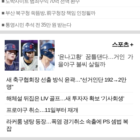
■ 도박사이트 범죄수익 70억 전액 환수
■ 부산 북구청 쑥뜸방, 前구청장 책임 인정될까
■ 통영시민 추석 전 35만 원 받는다
스포츠 +
‘윤나고황’ 꿈틀댄다…거인 가
을야구 불씨 살릴까
새 축구협회장 선출 방식 윤곽…“선거인단 192→2만
명”
해체설 뒤집은 LIV 골프…새 투자자 확보 ‘기사회생’
프로야구 취소…11일부터 재개
라커룸 냉탕 등장…폭염 경기취소 속출에 PS 셈법 복
잡