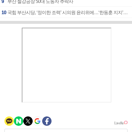
9
부산 철강공장 50대 노동자 추락사
10
국힘 부산시당, ‘정이한 조력’ 시의원 윤리위에…‘한동훈 지지’도 신고접수