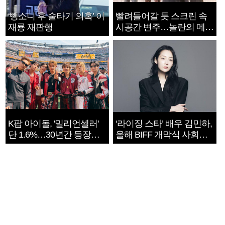
‘뺑소니 후 술타기 의혹’ 이
빨려들어갈 듯 스크린 속
재룡 재판행
시공간 변주…놀란의 메시
지는 ‘전쟁 속죄’
K팝 아이돌, '밀리언셀러'
‘라이징 스타’ 배우 김민하,
단 1.6%…30년간 등장
올해 BIFF 개막식 사회자
1182개팀 전수조사
확정