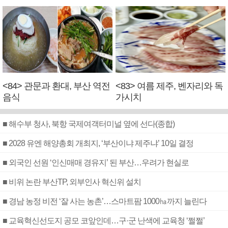
<84> 관문과 환대, 부산 역전
<83> 여름 제주, 벤자리와 독
음식
가시치
■ 해수부 청사, 북항 국제여객터미널 옆에 선다(종합)
■ 2028 유엔 해양총회 개최지, ‘부산이냐 제주냐’ 10일 결정
■ 외국인 선원 ‘인신매매 경유지’ 된 부산…우려가 현실로
■ 비위 논란 부산TP, 외부인사 혁신위 설치
■ 경남 농정 비전 ‘잘 사는 농촌’…스마트팜 1000㏊까지 늘린다
■ 교육혁신선도지 공모 코앞인데…구·군 난색에 교육청 ‘쩔쩔’