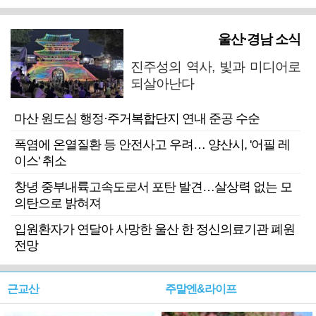
울산·경남 소식
진주성의 역사, 빛과 미디어로
되살아난다
마산 원도심 행정·주거복합단지 연내 준공 수순
폭염에 온열질환 등 안전사고 우려… 양산시, '어필 레
이스' 취소
창녕 중부내륙고속도로서 포탄 발견…살상력 없는 모
의탄으로 밝혀져
입원환자가 연달아 사망한 울산 한 정신의료기관 폐원
전망
근교산
주말엔&라이프