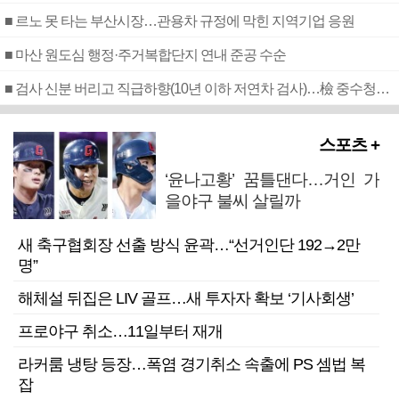
■ 르노 못 타는 부산시장…관용차 규정에 막힌 지역기업 응원
■ 마산 원도심 행정·주거복합단지 연내 준공 수순
■ 검사 신분 버리고 직급하향(10년 이하 저연차 검사)…檢 중수청행 기피
스포츠 +
‘윤나고황’ 꿈틀댄다…거인 가
을야구 불씨 살릴까
새 축구협회장 선출 방식 윤곽…“선거인단 192→2만
명”
해체설 뒤집은 LIV 골프…새 투자자 확보 ‘기사회생’
프로야구 취소…11일부터 재개
라커룸 냉탕 등장…폭염 경기취소 속출에 PS 셈법 복
잡