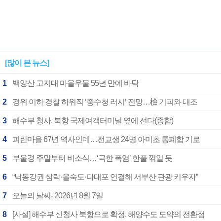
[많이 본 뉴스]
1
백양산 고지대 마을우물 55년 만에 바닥
2
경위 이하 경찰 하위직 ‘중수청 러시’ 전망…檢 기피와 대조
3
해수부 청사, 북항 국제여객터미널 옆에 선다(종합)
4
피란마을 67년 역사인데…전교생 24명 아미초 통폐합 기로
5
부울경 주말부터 비소식…‘극한 폭염’ 한풀 꺾일 듯
6
“낙동강권 삼락·을숙도·다대포 연결해 서부산 관광 키우자”
7
오늘의 날씨- 2026년 8월 7일
8
[사설] 해수부 신청사 북항으로 확정, 해양수도 도약의 전환점