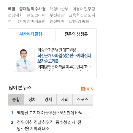
폭염
중대범죄수사청
해양수산부
더불어민주당
전당대회
르노코리아
부산관광
교육혁신선도지
역
극지해양미래포럼
인신매매
UN해양총회
부산메디클럽+
전문의 생생톡
이승준 거인병원 대표원장
회전근개 재파열 잦은 편…어깨 진피
보강술 고려를
어깨병변은 어깨를 이루는 인체 조직
에 발생하는 손상을 말한다. 여기에
는 오십견과 회전근개 증후군, 어깨
의 석회성 힘줄염 등이 있다. 국민건
많이 본 뉴스
강보험에 의하면 어깨병변
종합
정치
경제
사회
스포츠
1
백양산 고지대 마을우물 55년 만에 바닥
2
경위 이하 경찰 하위직 ‘중수청 러시’ 전
망…檢 기피와 대조