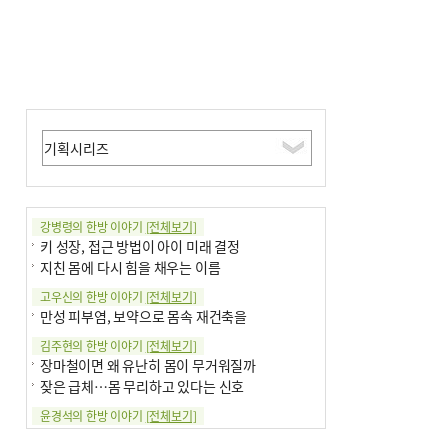
강병령의 한방 이야기
[전체보기]
키 성장, 접근 방법이 아이 미래 결정
지친 몸에 다시 힘을 채우는 이름
고우신의 한방 이야기
[전체보기]
만성 피부염, 보약으로 몸속 재건축을
김주현의 한방 이야기
[전체보기]
장마철이면 왜 유난히 몸이 무거워질까
잦은 급체…몸 무리하고 있다는 신호
윤경석의 한방 이야기
[전체보기]
땀 멈추려 하지 말고 원인부터 찾아야