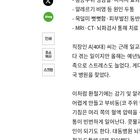
- 알레르기 비염 등 원인 두통
- 목덜미 뻣뻣함·피부발진 동반
- MRI·CT·뇌파검사 통해 치료
직장인 A(40대) 씨는 근래 
다 겪는 일이지만 올해는 예년보
족으로 스트레스도 늘었다. 게다
국 병원을 찾았다.
이처럼 환절기에는 감기 및 알
어렵게 만들고 부비동(코 주위 
기침은 머리 쪽의 혈액 압력을
통이 빈번하게 일어난다. 콧물
인이 되기도 한다. 대동병원 