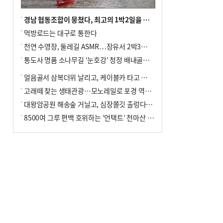
경남 협동조합이 뭉쳤다, 최고의 1박2일을 위해
먹방로드는 대구로 통한다
천연 수영장, 둘레길 ASMR…장유서 2박3일 소확행
통도사 명품 소나무길 ‘눈호강’ 청정 배내골서 더위 싹
얼음골서 삼복더위 날리고, 케이블카 타고 신선놀음
고래떼 찾는 생태관광…모노레일로 포경 역사여행
대왕암공원 해송숲 거닐고, 심장쫄깃 출렁다리 건너봐
8500여 그루 편백 호위하는 ‘언택트’ 천마산 산림욕장