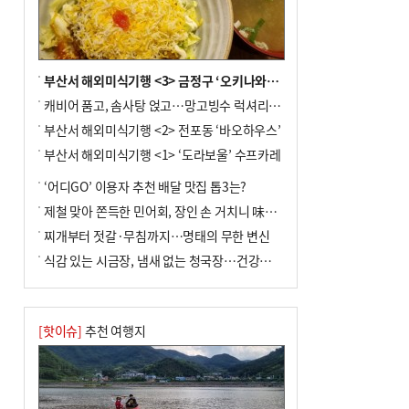
부산서 해외미식기행 <3> 금정구 ‘오키나와키친’
캐비어 품고, 솜사탕 얹고…망고빙수 럭셔리한 진화
부산서 해외미식기행 <2> 전포동 ‘바오하우스’
부산서 해외미식기행 <1> ‘도라보울’ 수프카레
‘어디GO’ 이용자 추천 배달 맛집 톱3는?
제철 맞아 쫀득한 민어회, 장인 손 거치니 味친 한상
찌개부터 젓갈·무침까지…명태의 무한 변신
식감 있는 시금장, 냄새 없는 청국장…건강한 발효 밥상
[핫이슈]
추천 여행지