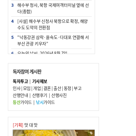
3
해수부 청사, 북항 국제여객터미널 옆에 선
다(종합)
4
[사설] 해수부 신청사 북항으로 확정, 해양
수도 도약의 전환점
5
“낙동강권 삼락·을숙도·다대포 연결해 서
부산 관광 키우자”
6
오늘의 날씨- 2026년 8월 7일
7
부울경 주말부터 비소식…‘극한 폭염’ 한풀
꺾일 듯
독자참여 게시판
8
피란마을 67년 역사인데…전교생 24명 아
독자투고
|
기사제보
미초 통폐합 기로
인사
|
모임
|
개업
|
결혼
|
출산
|
동정
|
부고
9
산행안내
외국인 선원 ‘인신매매 경유지’ 된 부산…
|
산행후기
|
산행사진
우려가 현실로
등산
가이드
|
낚시
가이드
10
교육혁신선도지 공모 코앞인데…구·군 난
색에 교육청 ‘쩔쩔’
[기획]
맛 대 맛