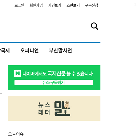
2
로그인
회원가입
지면보기
초판보기
구독신청
V국제
오피니언
부산말사전
오늘
이슈