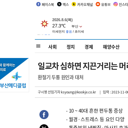
페이스북
엑스
카카오채널
유튜브
인스
사회
정치
경제
해양수산
일교차 심하면 지끈거리는 머
환절기 두통 원인과 대처
구시영 선임기자
ksyoung@kookje.co.kr
| 입력 : 2023-11-06
- 10 ~ 40대 흔한 편두통 증상
- 월경·스트레스 등 요인 다양
- 통증부위 냉찜질·마사지 효과