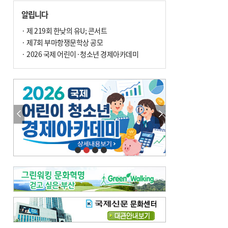
손 떨림, 늙음 증거일까 질병 신호일까
알립니다
윤화정의 한방 이야기
[전체보기]
냉기 직접 닿으면 ‘구안와사’ 위험
· 제 219회 한낮의 유U; 콘서트
· 제7회 부마항쟁문학상 공모
의료 다이제스트
[전체보기]
환자경험평가 지역 1위·전국 2위 外
· 2026 국제 어린이·청소년 경제아카데미
우수 인공신장실 인증 획득 外
이유림의 한방 이야기
[전체보기]
한방치료, 통증 관리의 새 해법
정영자 시민기자의 웰니스
[전체보기]
습한 여름…몸 깨우는 ‘순환 처방전’
자연·쉼에서 찾는 ‘웰니스 처방전’
조성우의 한방 이야기
[전체보기]
봄의 설렘보다 먼저 내 몸의 달램
진료실에서
[전체보기]
청소 안 한 에어컨 ‘레지오넬라균’ 득실…여름철 폐렴 부른다
B형 간염은 ‘간암 시한폭탄’…비활동기 환자도 꼭 6개월 주기 검사
최수지의 한방 이야기
[전체보기]
‘생리 안 해서 편하다’는 위험한 착각