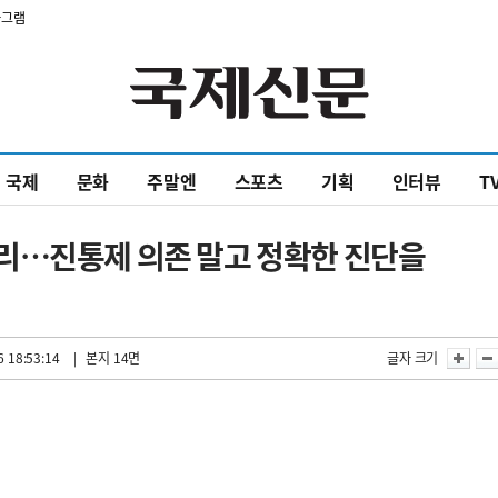
타그램
국제
문화
주말엔
스포츠
기획
인터뷰
T
리…진통제 의존 말고 정확한 진단을
 18:53:14
| 본지 14면
글자 크기