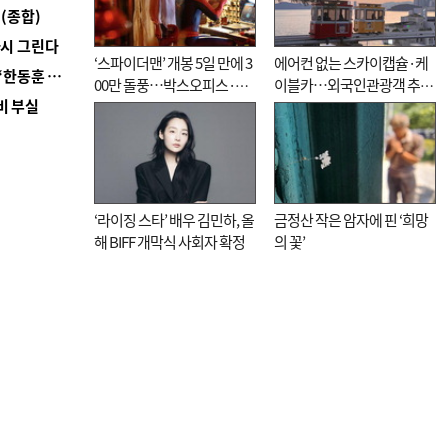
(종합)
다시 그린다
‘스파이더맨’ 개봉 5일 만에 3
에어컨 없는 스카이캡슐·케
■ 국힘 부산시당, ‘정이한 조력’ 시의원 윤리위에…‘한동훈 지지’도 신고접수
00만 돌풍…박스오피스·예
이블카…외국인관광객 추억
비 부실
매율 동시 1위
대신 고역 될라
‘라이징 스타’ 배우 김민하, 올
금정산 작은 암자에 핀 ‘희망
해 BIFF 개막식 사회자 확정
의 꽃’