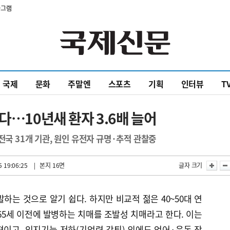
타그램
국제
문화
주말엔
스포츠
기획
인터뷰
T
다…10년새 환자 3.6배 늘어
전국 31개 기관, 원인 유전자 규명·추적 관찰중
 19:06:25
| 본지 16면
글자 크기
하는 것으로 알기 쉽다. 하지만 비교적 젊은 40~50대 연
65세 이전에 발병하는 치매를 조발성 치매라고 한다. 이는
이고, 인지기능 저하(기억력 감퇴) 외에도 언어·운동 장