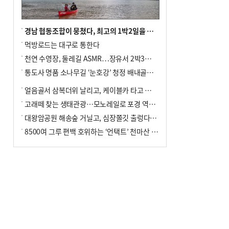
경남 협동조합이 뭉쳤다, 최고의 1박2일을 위해
먹방로드는 대구로 통한다
천연 수영장, 둘레길 ASMR…장유서 2박3일 소확행
통도사 명품 소나무길 ‘눈호강’ 청정 배내골서 더위 싹
얼음골서 삼복더위 날리고, 케이블카 타고 신선놀음
고래떼 찾는 생태관광…모노레일로 포경 역사여행
대왕암공원 해송숲 거닐고, 심장쫄깃 출렁다리 건너봐
8500여 그루 편백 호위하는 ‘언택트’ 천마산 산림욕장