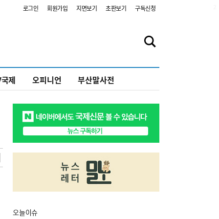
2
로그인
회원가입
지면보기
초판보기
구독신청
V국제
오피니언
부산말사전
오늘
이슈