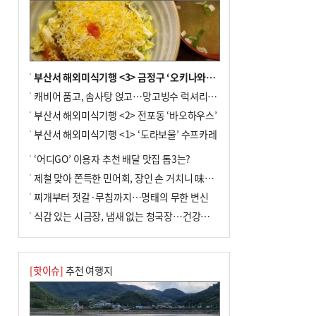
부산서 해외미식기행 <3> 금정구 ‘오키나와키친’
캐비어 품고, 솜사탕 얹고…망고빙수 럭셔리한 진화
부산서 해외미식기행 <2> 전포동 ‘바오하우스’
부산서 해외미식기행 <1> ‘도라보울’ 수프카레
‘어디GO’ 이용자 추천 배달 맛집 톱3는?
제철 맞아 쫀득한 민어회, 장인 손 거치니 味친 한상
찌개부터 젓갈·무침까지…명태의 무한 변신
식감 있는 시금장, 냄새 없는 청국장…건강한 발효 밥상
[핫이슈]
추천 여행지