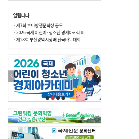
땀 멈추려 하지 말고 원인부터 찾아야
손 떨림, 늙음 증거일까 질병 신호일까
알립니다
윤화정의 한방 이야기
[전체보기]
냉기 직접 닿으면 ‘구안와사’ 위험
· 제7회 부마항쟁문학상 공모
· 2026 국제 어린이·청소년 경제아카데미
의료 다이제스트
[전체보기]
환자경험평가 지역 1위·전국 2위 外
· 제28회 부산광역시장배 전국바둑대회
우수 인공신장실 인증 획득 外
이유림의 한방 이야기
[전체보기]
한방치료, 통증 관리의 새 해법
정영자 시민기자의 웰니스
[전체보기]
습한 여름…몸 깨우는 ‘순환 처방전’
자연·쉼에서 찾는 ‘웰니스 처방전’
조성우의 한방 이야기
[전체보기]
봄의 설렘보다 먼저 내 몸의 달램
진료실에서
[전체보기]
청소 안 한 에어컨 ‘레지오넬라균’ 득실…여름철 폐렴 부른다
B형 간염은 ‘간암 시한폭탄’…비활동기 환자도 꼭 6개월 주기 검사
최수지의 한방 이야기
[전체보기]
‘생리 안 해서 편하다’는 위험한 착각