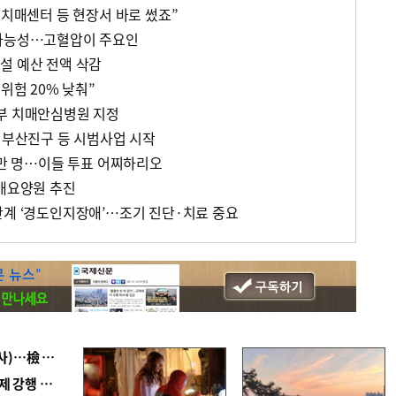
 치매센터 등 현장서 바로 썼죠”
 가능성…고혈압이 주요인
설 예산 전액 삭감
위험 20% 낮춰”
부 치매안심병원 지정
' 부산진구 등 시범사업 시작
0만 명…이들 투표 어찌하리오
치매요양원 추진
단계 ‘경도인지장애’…조기 진단·치료 중요
■ 검사 신분 버리고 직급하향(10년 이하 저연차 검사)…檢 중수청행 기피
■ 지역 상권도 말라죽을 판이라…가뭄 속 밀양물축제 강행 논란