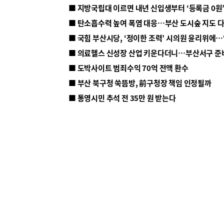
■ 지방국립대 이르면 내년 신입생부터 ‘등록금 0원’
■ 탄소흡수력 높여 폭염 대응…부산 도시숲 지도 
■ 의료헬스 신성장 산업 키운다더니…부산서구 준
■ 도박사이트 범죄수익 70억 전액 환수
■ 부산 북구청 쑥뜸방, 前구청장 책임 인정될까
■ 통영시민 추석 전 35만 원 받는다