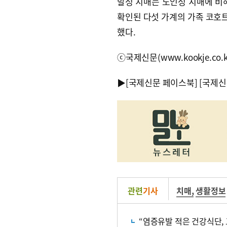
발성 치매는 노인성 치매에 비
확인된 다섯 가계의 가족 코호트
했다.
ⓒ국제신문(www.kookje.co.
▶
[국제신문 페이스북]
[국제신
관련
기사
치매
,
생활정보
“염증유발 적은 건강식단,