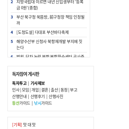
2
지방국립대 이르면 내년 신입생부터 ‘등록
금 0원’(종합)
3
부산 북구청 쑥뜸방, 前구청장 책임 인정될
까
4
[도청도설] 다대포 부산바다축제
5
해양수산부 신청사 북항재개발 부지에 짓
는다
6
법원, 단차 논란 북항 복합환승센터 공사중
지 관련 현장검증
7
지역 상권도 말라죽을 판이라…가뭄 속 밀
독자참여 게시판
양물축제 강행 논란
독자투고
|
기사제보
8
통영시민 추석 전 35만 원 받는다
인사
|
모임
|
개업
|
결혼
|
출산
|
동정
|
부고
9
산행안내
부산 철강공장 50대 노동자 추락사
|
산행후기
|
산행사진
등산
가이드
|
낚시
가이드
10
국힘 부산시당, ‘정이한 조력’ 시의원 윤리
위에…‘한동훈 지지’도 신고접수
[기획]
맛 대 맛