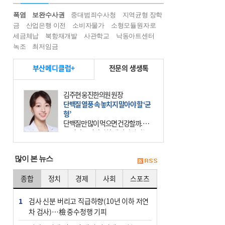
폭염
보완수사권
중대범죄수사청
지역균형 장학
금
산업은행 이전
소비자물가
소형모듈원자로
세금체납
북항재개발
사관학교
낙동아트센터
녹조
최저임금
부산메디클럽+
전문의 생생톡
김주현 웅진한의원 원장
단백질 열풍 속 놓치지 말아야 할 ‘균
형’
단백질만 많이 먹으면 건강할까. 요
즘 건강을 이야기할 때 빠지지 않는
키워드가 단백질이다. 헬스장을 다니
는 젊은 층부터 기초체력을 챙기려는
많이 본 뉴스
중·장년층까지 모두 “
종합
정치
경제
사회
스포츠
1
검사 신분 버리고 직급하향(10년 이하 저연
차 검사)…檢 중수청행 기피