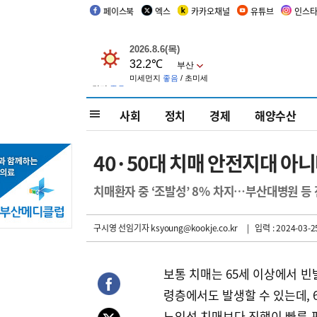
페이스북
엑스
카카오채널
유튜브
인스
사회
정치
경제
해양수산
40·50대 치매 안전지대 아니
치매환자 중 ‘조발성’ 8% 차지…부산대병원 등 
구시영 선임기자
ksyoung@kookje.co.kr
| 입력 : 2024-03-25
보통 치매는 65세 이상에서 빈발
령층에서도 발생할 수 있는데, 
노인성 치매보다 진행이 빠른 편