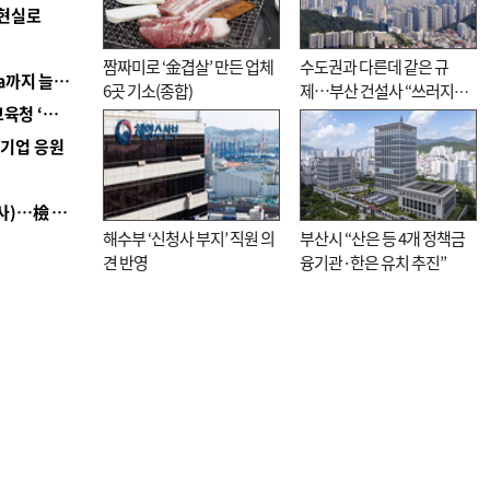
 현실로
짬짜미로 ‘金겹살’ 만든 업체
수도권과 다른데 같은 규
■ 경남 농정 비전 ‘잘 사는 농촌’…스마트팜 1000㏊까지 늘린다
6곳 기소(종합)
제…부산 건설사 “쓰러지기
■ 교육혁신선도지 공모 코앞인데…구·군 난색에 교육청 ‘쩔쩔’
직전”
역기업 응원
■ 검사 신분 버리고 직급하향(10년 이하 저연차 검사)…檢 중수청행 기피
해수부 ‘신청사 부지’ 직원 의
부산시 “산은 등 4개 정책금
견 반영
융기관·한은 유치 추진”