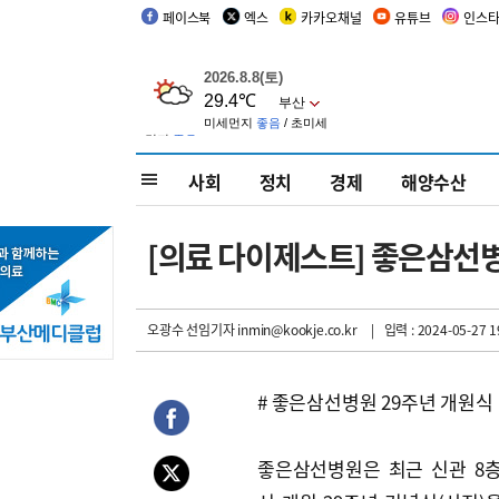
페이스북
엑스
카카오채널
유튜브
인스
사회
정치
경제
해양수산
[의료 다이제스트] 좋은삼선병
오광수 선임기자
inmin@kookje.co.kr
| 입력 : 2024-05-27 1
# 좋은삼선병원 29주년 개원식
좋은삼선병원은 최근 신관 8