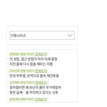
강병령의 한방 이야기
[전체보기]
키 성장, 접근 방법이 아이 미래 결정
지친 몸에 다시 힘을 채우는 이름
고우신의 한방 이야기
[전체보기]
만성 피부염, 보약으로 몸속 재건축을
김주현의 한방 이야기
[전체보기]
장마철이면 왜 유난히 몸이 무거워질까
잦은 급체…몸 무리하고 있다는 신호
윤경석의 한방 이야기
[전체보기]
땀 멈추려 하지 말고 원인부터 찾아야