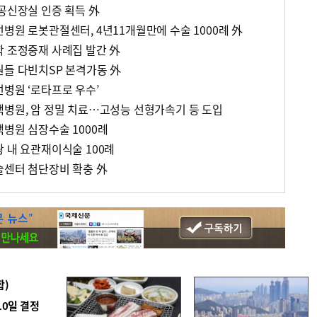
인공신장실 인증 획득 外
병원 로봇관절센터, 4년11개월만에 수술 1000례 外
학 조정중재 사례집 발간 外
원들 다빈치SP 본격가동 外
선병원 ‘로타프로 우수’
백병원, 암 정밀 치료…고성능 선형가속기 등 도입
백병원 심장수술 1000례
 내 요관재이식술 100례
술센터 첨단장비 확충 外
합)
10일 결정