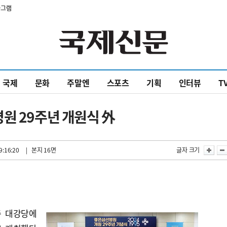
타그램
국제
문화
주말엔
스포츠
기획
인터뷰
T
원 29주년 개원식 外
9:16:20
| 본지 16면
글자 크기
층 대강당에