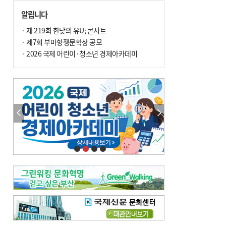
손 떨림, 늙음 증거일까 질병 신호일까
알립니다
윤화정의 한방 이야기
[전체보기]
냉기 직접 닿으면 ‘구안와사’ 위험
· 제 219회 한낮의 유U; 콘서트
· 제7회 부마항쟁문학상 공모
의료 다이제스트
[전체보기]
환자경험평가 지역 1위·전국 2위 外
· 2026 국제 어린이·청소년 경제아카데미
우수 인공신장실 인증 획득 外
이유림의 한방 이야기
[전체보기]
한방치료, 통증 관리의 새 해법
정영자 시민기자의 웰니스
[전체보기]
습한 여름…몸 깨우는 ‘순환 처방전’
자연·쉼에서 찾는 ‘웰니스 처방전’
조성우의 한방 이야기
[전체보기]
봄의 설렘보다 먼저 내 몸의 달램
진료실에서
[전체보기]
청소 안 한 에어컨 ‘레지오넬라균’ 득실…여름철 폐렴 부른다
B형 간염은 ‘간암 시한폭탄’…비활동기 환자도 꼭 6개월 주기 검사
최수지의 한방 이야기
[전체보기]
‘생리 안 해서 편하다’는 위험한 착각