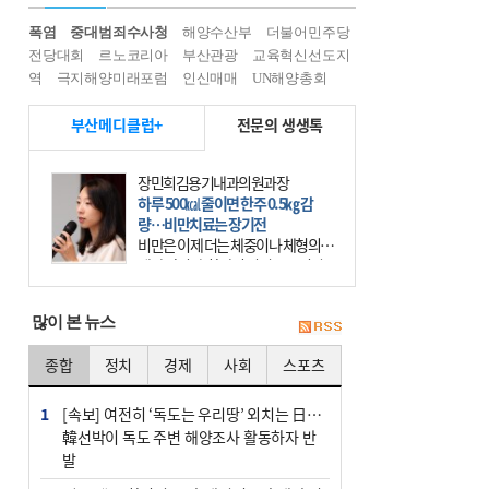
폭염
중대범죄수사청
해양수산부
더불어민주당
전당대회
르노코리아
부산관광
교육혁신선도지
역
극지해양미래포럼
인신매매
UN해양총회
부산메디클럽+
전문의 생생톡
장민희김용기내과의원과장
하루 500㎉ 줄이면 한주 0.5㎏ 감
량…비만치료는 장기전
비만은 이제 더는 체중이나 체형의 문
제가 아니다. 하나의 질병으로 인지
하고 치료와 관리를 해야 한다. 세계
보건기구(WHO)는 이미 1994년 비만
많이 본 뉴스
을 인류의 중요한
종합
정치
경제
사회
스포츠
1
[속보] 여전히 ‘독도는 우리땅’ 외치는 日…
韓선박이 독도 주변 해양조사 활동하자 반
발