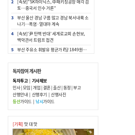
2
[속보]“SK하이닉스, 中패키징공장 매각 검
토…중국서 인수 거론”
3
부산 울산 경남 구름 많고 경남 북서내륙 소
나기…폭염·열대야 계속
4
[속보]‘尹 탄핵 반대’ 세계로교회 손현보,
백악관서 트럼프 접견
5
부산 주유소 휘발유 평균가 ℓ당 1849원…
전주보다 3원 ↓
6
‘탄약 부족 사태’ 보도에 격노한 트럼프…
독자참여 게시판
군사기밀 유출자 색출 지시
독자투고
|
기사제보
7
[속보] ‘심판 성접대’ 논란 축구협회 공식 사
인사
|
모임
|
개업
|
결혼
|
출산
|
동정
|
부고
과…“현재는 부적절 행위 없어”
산행안내
|
산행후기
|
산행사진
8
"올해 코스피 사이드카 43회 중 25회는 삼
등산
가이드
|
낚시
가이드
전닉스 ETF 이후 발생"
9
노후 상수도관 파열에 폭염 속 사상구 2300
여 가구 6시간 단수
[기획]
맛 대 맛
10
서울 중랑구서 흉기 난동…60대 남성 2명