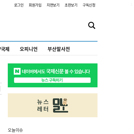
2
로그인
회원가입
지면보기
초판보기
구독신청
V국제
오피니언
부산말사전
오늘
이슈