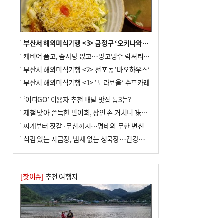
사망
부산서 해외미식기행 <3> 금정구 ‘오키나와키친’
캐비어 품고, 솜사탕 얹고…망고빙수 럭셔리한 진화
부산서 해외미식기행 <2> 전포동 ‘바오하우스’
부산서 해외미식기행 <1> ‘도라보울’ 수프카레
‘어디GO’ 이용자 추천 배달 맛집 톱3는?
제철 맞아 쫀득한 민어회, 장인 손 거치니 味친 한상
찌개부터 젓갈·무침까지…명태의 무한 변신
식감 있는 시금장, 냄새 없는 청국장…건강한 발효 밥상
[핫이슈]
추천 여행지