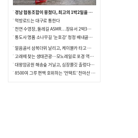
경남 협동조합이 뭉쳤다, 최고의 1박2일을 위해
먹방로드는 대구로 통한다
천연 수영장, 둘레길 ASMR…장유서 2박3일 소확행
통도사 명품 소나무길 ‘눈호강’ 청정 배내골서 더위 싹
얼음골서 삼복더위 날리고, 케이블카 타고 신선놀음
고래떼 찾는 생태관광…모노레일로 포경 역사여행
대왕암공원 해송숲 거닐고, 심장쫄깃 출렁다리 건너봐
8500여 그루 편백 호위하는 ‘언택트’ 천마산 산림욕장