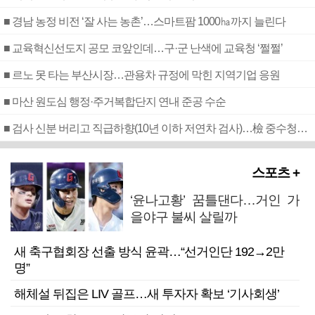
■ 경남 농정 비전 ‘잘 사는 농촌’…스마트팜 1000㏊까지 늘린다
■ 교육혁신선도지 공모 코앞인데…구·군 난색에 교육청 ‘쩔쩔’
■ 르노 못 타는 부산시장…관용차 규정에 막힌 지역기업 응원
■ 마산 원도심 행정·주거복합단지 연내 준공 수순
■ 검사 신분 버리고 직급하향(10년 이하 저연차 검사)…檢 중수청행 기피
스포츠 +
‘윤나고황’ 꿈틀댄다…거인 가
을야구 불씨 살릴까
새 축구협회장 선출 방식 윤곽…“선거인단 192→2만
명”
해체설 뒤집은 LIV 골프…새 투자자 확보 ‘기사회생’