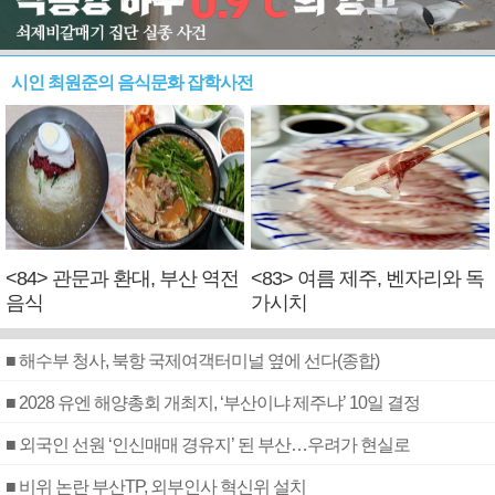
시인 최원준의 음식문화 잡학사전
<84> 관문과 환대, 부산 역전
<83> 여름 제주, 벤자리와 독
음식
가시치
■ 해수부 청사, 북항 국제여객터미널 옆에 선다(종합)
■ 2028 유엔 해양총회 개최지, ‘부산이냐 제주냐’ 10일 결정
■ 외국인 선원 ‘인신매매 경유지’ 된 부산…우려가 현실로
■ 비위 논란 부산TP, 외부인사 혁신위 설치