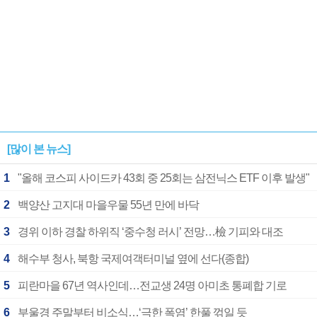
[많이 본 뉴스]
1
"올해 코스피 사이드카 43회 중 25회는 삼전닉스 ETF 이후 발생"
2
백양산 고지대 마을우물 55년 만에 바닥
3
경위 이하 경찰 하위직 ‘중수청 러시’ 전망…檢 기피와 대조
4
해수부 청사, 북항 국제여객터미널 옆에 선다(종합)
5
피란마을 67년 역사인데…전교생 24명 아미초 통폐합 기로
6
부울경 주말부터 비소식…‘극한 폭염’ 한풀 꺾일 듯