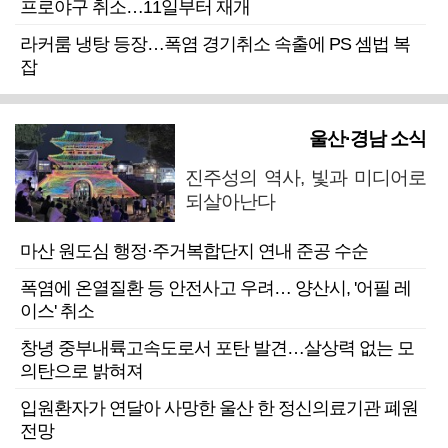
프로야구 취소…11일부터 재개
라커룸 냉탕 등장…폭염 경기취소 속출에 PS 셈법 복
잡
울산·경남 소식
진주성의 역사, 빛과 미디어로
되살아난다
마산 원도심 행정·주거복합단지 연내 준공 수순
폭염에 온열질환 등 안전사고 우려… 양산시, '어필 레
이스' 취소
창녕 중부내륙고속도로서 포탄 발견…살상력 없는 모
의탄으로 밝혀져
입원환자가 연달아 사망한 울산 한 정신의료기관 폐원
전망