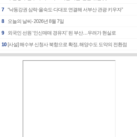
7
“낙동강권 삼락·을숙도·다대포 연결해 서부산 관광 키우자”
8
오늘의 날씨- 2026년 8월 7일
9
외국인 선원 ‘인신매매 경유지’ 된 부산…우려가 현실로
10
[사설] 해수부 신청사 북항으로 확정, 해양수도 도약의 전환점