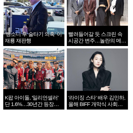
‘뺑소니 후 술타기 의혹’ 이
빨려들어갈 듯 스크린 속
재룡 재판행
시공간 변주…놀란의 메시
지는 ‘전쟁 속죄’
K팝 아이돌, '밀리언셀러'
‘라이징 스타’ 배우 김민하,
단 1.6%…30년간 등장
올해 BIFF 개막식 사회자
1182개팀 전수조사
확정