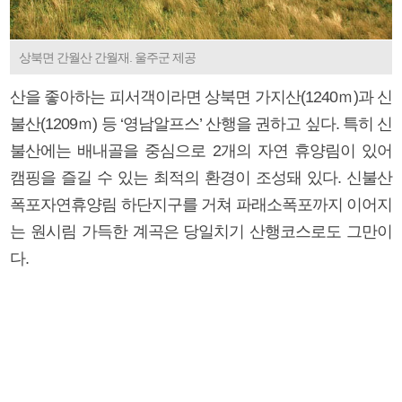
상북면 간월산 간월재. 울주군 제공
산을 좋아하는 피서객이라면 상북면 가지산(1240ｍ)과 신
불산(1209ｍ) 등 ‘영남알프스’ 산행을 권하고 싶다. 특히 신
불산에는 배내골을 중심으로 2개의 자연 휴양림이 있어
캠핑을 즐길 수 있는 최적의 환경이 조성돼 있다. 신불산
폭포자연휴양림 하단지구를 거쳐 파래소폭포까지 이어지
는 원시림 가득한 계곡은 당일치기 산행코스로도 그만이
다.