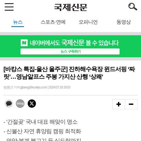
뉴스
스포츠·연예
오피니언
동영상
[바캉스 특집-울산 울주군] 진하해수욕장 윈드서핑 ‘짜
릿’…영남알프스 주봉 가지산 산행 ‘상쾌’
방종근 기자 jgbang@kookje.co.kr | 2024.07.18 19:53
- ‘간절곶’ 국내 대표 해맞이 명소
- 신불산 자연 휴양림 캠핑 최적화
- 언양·봉계 불고기 등 식도락까지