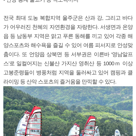
전국 최대 도농 복합지역 울주군은 산과 강, 그리고 바다
가 어우러진 천혜의 자연환경을 자랑한다. 서생면과 온양
읍 등 남동부 지역은 맑고 푸른 동해를 끼고 있어 각종 해
양스포츠와 해수욕을 즐길 수 있어 여름 피서지로 안성맞
춤이다. 또 언양읍 상북면 등 서부권은 이른바 ‘영남알프
스’로 일컬어지는 신불산 가지산 영취산 등 1000ｍ 이상
고봉준령들이 병풍처럼 지역을 둘러싸고 있어 캠핑과 클
라이밍 등 산악 스포츠의 즐거움을 만끽할 수 있다.