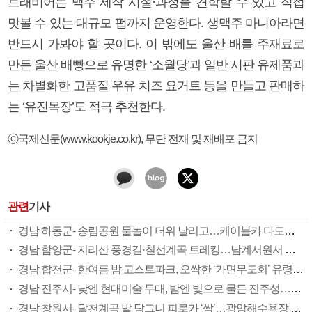
트래비어는 맥주 제작 시설·과정을 견학할 수 있고 직접
맛볼 수 있는 대규모 펍까지 운영한다. 생맥주 마니아라면
반드시 가봐야 할 곳이다. 이 밖에도 울산 배를 주재료로
만든 울산 배빵으로 유명한 ‘소월당’과 일반 시판 유제품과
는 차별화한 고품질 우유 치즈 요거트 등을 만들고 판매하
는 ‘유진목장’도 적극 추천한다.
ⓒ국제신문(www.kookje.co.kr), 무단 전재 및 재배포 금지
관련
기사
경남 하동군- 송림공원 물놀이 더위 날리고…케이블카 다도해 한눈에 즐기고
경남 함양군- 지리산 풍경길·칠선계곡 트레킹…남계서원서 선비문화 체험도
경남 합천군- 한여름 밤 고스트파크, 오싹한 ‘가면무도회’ 유령사냥 해볼까
경남 진주시- 낮엔 현대미술 무대, 밤엔 빛으로 물든 진주성…예술 향기 가득
경남 창원시- 달천계곡 발 담그니 피로가 ‘싹’…광암해수욕장 가족 피서 성지