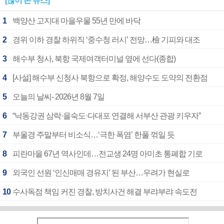
[많이 본 뉴스]
1
백양산 고지대 마을우물 55년 만에 바닥
2
경위 이하 경찰 하위직 ‘중수청 러시’ 전망…檢 기피와 대조
3
해수부 청사, 북항 국제여객터미널 옆에 선다(종합)
4
[사설] 해수부 신청사 북항으로 확정, 해양수도 도약의 전환점
5
오늘의 날씨- 2026년 8월 7일
6
“낙동강권 삼락·을숙도·다대포 연결해 서부산 관광 키우자”
7
부울경 주말부터 비소식…‘극한 폭염’ 한풀 꺾일 듯
8
피란마을 67년 역사인데…전교생 24명 아미초 통폐합 기로
9
외국인 선원 ‘인신매매 경유지’ 된 부산…우려가 현실로
10
수사독점 책임 커진 경찰, 방치사건 해결 부랴부랴 속도전