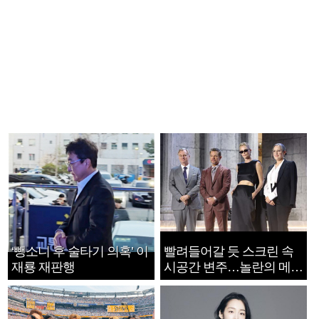
‘뺑소니 후 술타기 의혹’ 이
빨려들어갈 듯 스크린 속
재룡 재판행
시공간 변주…놀란의 메시
지는 ‘전쟁 속죄’