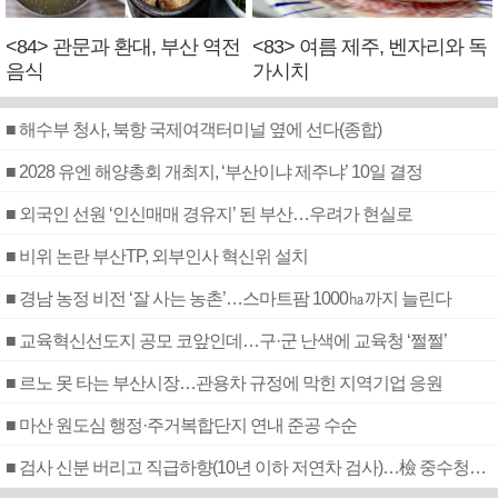
<84> 관문과 환대, 부산 역전
<83> 여름 제주, 벤자리와 독
음식
가시치
■ 해수부 청사, 북항 국제여객터미널 옆에 선다(종합)
■ 2028 유엔 해양총회 개최지, ‘부산이냐 제주냐’ 10일 결정
■ 외국인 선원 ‘인신매매 경유지’ 된 부산…우려가 현실로
■ 비위 논란 부산TP, 외부인사 혁신위 설치
■ 경남 농정 비전 ‘잘 사는 농촌’…스마트팜 1000㏊까지 늘린다
■ 교육혁신선도지 공모 코앞인데…구·군 난색에 교육청 ‘쩔쩔’
■ 르노 못 타는 부산시장…관용차 규정에 막힌 지역기업 응원
■ 마산 원도심 행정·주거복합단지 연내 준공 수순
■ 검사 신분 버리고 직급하향(10년 이하 저연차 검사)…檢 중수청행 기피