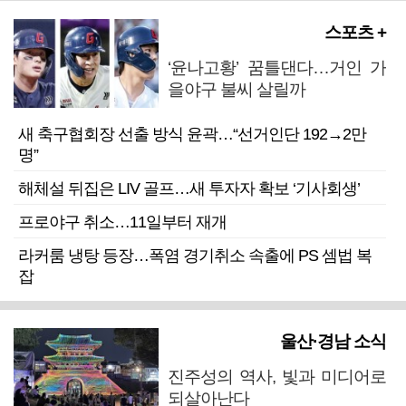
스포츠 +
‘윤나고황’ 꿈틀댄다…거인 가
을야구 불씨 살릴까
새 축구협회장 선출 방식 윤곽…“선거인단 192→2만
명”
해체설 뒤집은 LIV 골프…새 투자자 확보 ‘기사회생’
프로야구 취소…11일부터 재개
라커룸 냉탕 등장…폭염 경기취소 속출에 PS 셈법 복
잡
울산·경남 소식
진주성의 역사, 빛과 미디어로
되살아난다