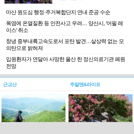
마산 원도심 행정·주거복합단지 연내 준공 수순
폭염에 온열질환 등 안전사고 우려… 양산시, '어필 레
이스' 취소
창녕 중부내륙고속도로서 포탄 발견…살상력 없는 모
의탄으로 밝혀져
입원환자가 연달아 사망한 울산 한 정신의료기관 폐원
전망
근교산
주말엔&라이프