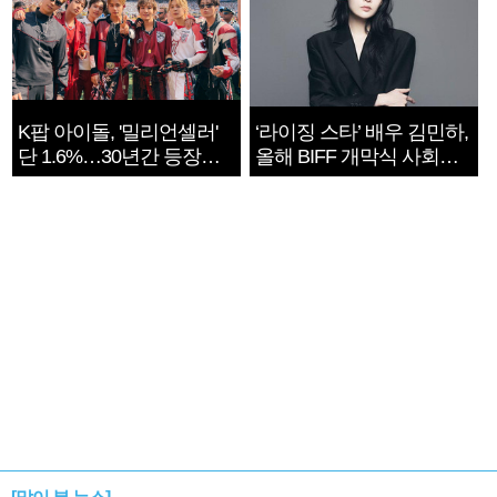
K팝 아이돌, '밀리언셀러'
‘라이징 스타’ 배우 김민하,
단 1.6%…30년간 등장
올해 BIFF 개막식 사회자
1182개팀 전수조사
확정