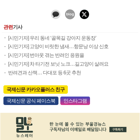
관련
기사
[시민기자] 우리 동네 ‘골목길 강아지 운동장’
[시민기자] 고양이 비릿한 냄새…항문낭 이상 신호
[시민기자] 번아웃 겪는 반려인 응원을
[시민기자] 차 타기전 보닛 노크…길고양이 살려요
반려견과 산책… 다대포 등 6곳 추천
국제신문 카카오플러스 친구
국제신문 공식 페이스북
인스타그램