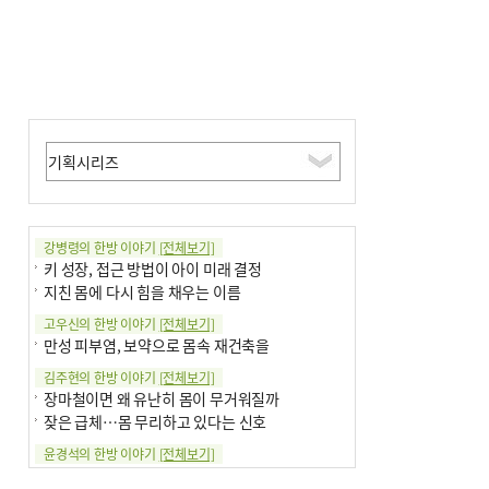
강병령의 한방 이야기
[전체보기]
키 성장, 접근 방법이 아이 미래 결정
지친 몸에 다시 힘을 채우는 이름
고우신의 한방 이야기
[전체보기]
만성 피부염, 보약으로 몸속 재건축을
김주현의 한방 이야기
[전체보기]
장마철이면 왜 유난히 몸이 무거워질까
잦은 급체…몸 무리하고 있다는 신호
윤경석의 한방 이야기
[전체보기]
땀 멈추려 하지 말고 원인부터 찾아야