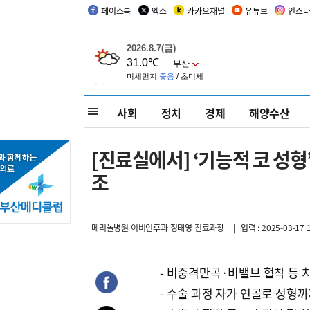
페이스북
엑스
카카오채널
유튜브
인스
사회
정치
경제
해양수산
[진료실에서] ‘기능적 코 성
조
메리놀병원 이비인후과 정태영 진료과장
| 입력 : 2025-03-17 1
- 비중격만곡·비밸브 협착 등 
- 수술 과정 자가 연골로 성형