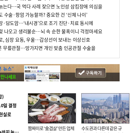
 늙는다…국 먹다 사레 잦으면 노인성 삼킴장애 의심을
도 수술·항암 가능할까? 중요한 건 ‘신체 나이’
췌장·담도암…‘내시경’으로 조기 진단·치료 동시에
 젖 나오고 생리불순…뇌 속 순한 물혹이니 걱정마세요
피로, 심장 요동, 우울…갑상선이 보내는 이상신호
른 무릎관절…망가지면 개인 맞춤 인공관절 수술을
합)
10일 결정
 현실로
짬짜미로 ‘金겹살’ 만든 업체
수도권과 다른데 같은 규
■ 경남 농정 비전 ‘잘 사는 농촌’…스마트팜 1000㏊까지 늘린다