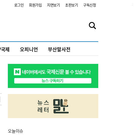
2
로그인
회원가입
지면보기
초판보기
구독신청
V국제
오피니언
부산말사전
오늘
이슈