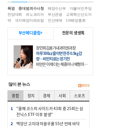
폭염
중대범죄수사청
해양수산부
더불어민주당
전당대회
르노코리아
부산관광
교육혁신선도지
역
극지해양미래포럼
인신매매
UN해양총회
부산메디클럽+
전문의 생생톡
장민희김용기내과의원과장
하루 500㎉ 줄이면 한주 0.5㎏ 감
량…비만치료는 장기전
비만은 이제 더는 체중이나 체형의 문
제가 아니다. 하나의 질병으로 인지
하고 치료와 관리를 해야 한다. 세계
보건기구(WHO)는 이미 1994년 비만
많이 본 뉴스
을 인류의 중요한
종합
정치
경제
사회
스포츠
1
"올해 코스피 사이드카 43회 중 25회는 삼
전닉스 ETF 이후 발생"
2
백양산 고지대 마을우물 55년 만에 바닥