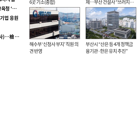
6곳 기소(종합)
제…부산 건설사 “쓰러지기
■ 교육혁신선도지 공모 코앞인데…구·군 난색에 교육청 ‘쩔쩔’
직전”
역기업 응원
■ 검사 신분 버리고 직급하향(10년 이하 저연차 검사)…檢 중수청행 기피
해수부 ‘신청사 부지’ 직원 의
부산시 “산은 등 4개 정책금
견 반영
융기관·한은 유치 추진”