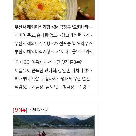
부산서 해외미식기행 <3> 금정구 ‘오키나와키친’
캐비어 품고, 솜사탕 얹고…망고빙수 럭셔리한 진화
부산서 해외미식기행 <2> 전포동 ‘바오하우스’
부산서 해외미식기행 <1> ‘도라보울’ 수프카레
‘어디GO’ 이용자 추천 배달 맛집 톱3는?
제철 맞아 쫀득한 민어회, 장인 손 거치니 味친 한상
찌개부터 젓갈·무침까지…명태의 무한 변신
식감 있는 시금장, 냄새 없는 청국장…건강한 발효 밥상
[핫이슈]
추천 여행지