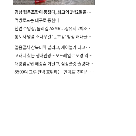
경남 협동조합이 뭉쳤다, 최고의 1박2일을 위해
먹방로드는 대구로 통한다
천연 수영장, 둘레길 ASMR…장유서 2박3일 소확행
통도사 명품 소나무길 ‘눈호강’ 청정 배내골서 더위 싹
얼음골서 삼복더위 날리고, 케이블카 타고 신선놀음
고래떼 찾는 생태관광…모노레일로 포경 역사여행
대왕암공원 해송숲 거닐고, 심장쫄깃 출렁다리 건너봐
8500여 그루 편백 호위하는 ‘언택트’ 천마산 산림욕장