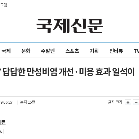
타그램
국제
문화
주말엔
스포츠
기획
인터뷰
T
형’ 답답한 만성비염 개선·미용 효과 일석이
9:06:27
| 본지 15면
글자 크기
치료
까지