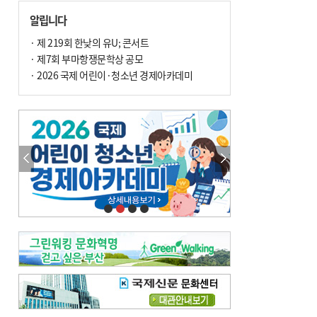
손 떨림, 늙음 증거일까 질병 신호일까
알립니다
윤화정의 한방 이야기
[전체보기]
냉기 직접 닿으면 ‘구안와사’ 위험
· 제 219회 한낮의 유U; 콘서트
· 제7회 부마항쟁문학상 공모
의료 다이제스트
[전체보기]
환자경험평가 지역 1위·전국 2위 外
· 2026 국제 어린이·청소년 경제아카데미
우수 인공신장실 인증 획득 外
이유림의 한방 이야기
[전체보기]
한방치료, 통증 관리의 새 해법
정영자 시민기자의 웰니스
[전체보기]
습한 여름…몸 깨우는 ‘순환 처방전’
자연·쉼에서 찾는 ‘웰니스 처방전’
조성우의 한방 이야기
[전체보기]
봄의 설렘보다 먼저 내 몸의 달램
진료실에서
[전체보기]
청소 안 한 에어컨 ‘레지오넬라균’ 득실…여름철 폐렴 부른다
B형 간염은 ‘간암 시한폭탄’…비활동기 환자도 꼭 6개월 주기 검사
최수지의 한방 이야기
[전체보기]
‘생리 안 해서 편하다’는 위험한 착각