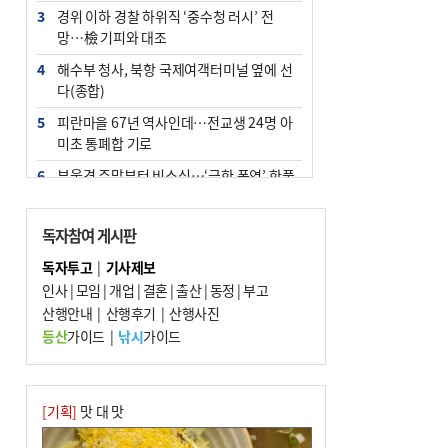
3
경위 이하 경찰 하위직 ‘중수청 러시’ 전
망…檢 기피와 대조
4
해수부 청사, 북항 국제여객터미널 옆에 선
다(종합)
5
피란마을 67년 역사인데…전교생 24명 아
미초 통폐합 기로
6
부울경 주말부터 비소식…‘극한 폭염’ 한풀
꺾일 듯
7
“낙동강권 삼락·을숙도·다대포 연결해 서
독자참여 게시판
부산 관광 키우자”
독자투고
|
기사제보
8
오늘의 날씨- 2026년 8월 7일
인사
|
모임
|
개업
|
결혼
|
출산
|
동정
|
부고
9
산행안내
외국인 선원 ‘인신매매 경유지’ 된 부산…
|
산행후기
|
산행사진
우려가 현실로
등산
가이드
|
낚시
가이드
10
[사설] 해수부 신청사 북항으로 확정, 해양
수도 도약의 전환점
[기획]
맛 대 맛