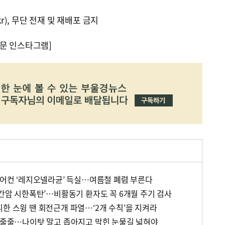
kr), 무단 전재 및 재배포 금지
문 인스타그램]
 에어컨 ‘레지오넬라균’ 득실…여름철 폐렴 부른다
‘간암 시한폭탄’…비활동기 환자도 꼭 6개월 주기 검사
한 스윙 땐 회전근개 파열…‘2개 수칙’을 지켜라
물 줄줄…나이탓 말고 좁아지고 막힌 눈물길 넓혀야