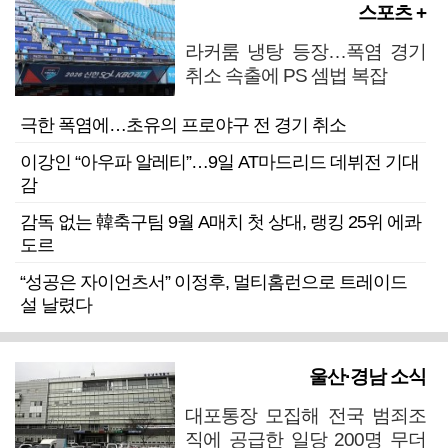
스포츠 +
라커룸 냉탕 등장…폭염 경기
취소 속출에 PS 셈법 복잡
극한 폭염에…초유의 프로야구 전 경기 취소
이강인 “아우파 알레티”…9일 AT마드리드 데뷔전 기대
감
감독 없는 韓축구팀 9월 A매치 첫 상대, 랭킹 25위 에콰
도르
“성공은 자이언츠서” 이정후, 멀티홈런으로 트레이드
설 날렸다
울산·경남 소식
대포통장 모집해 전국 범죄조
직에 공급한 일당 200명 무더