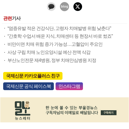
관련
기사
“염증유발 적은 건강식단, 고령자 치매발병 위험 낮춘다”
“간호학 수업서 배운 지식, 치매센터 등 현장서 바로 썼죠”
비만이면 치매 위험 증가 가능성…고혈압이 주요인
사상 구립 치매 노인요양시설 예산 전액 삭감
부산노인전문 제4병원, 정부 치매안심병원 지정
국제신문 카카오플러스 친구
국제신문 공식 페이스북
인스타그램