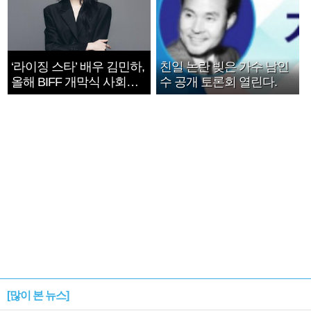
‘라이징 스타’ 배우 김민하,
친일 논란 빚은 가수 남인
올해 BIFF 개막식 사회자
수 공개 토론회 열린다.
확정
[많이 본 뉴스]