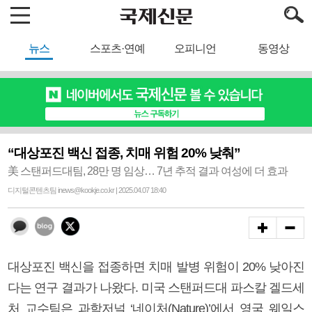
뉴스
스포츠·연예
오피니언
동영상
“대상포진 백신 접종, 치매 위험 20% 낮춰”
美 스탠퍼드대팀, 28만 명 임상… 7년 추적 결과 여성에 더 효과
디지털콘텐츠팀 inews@kookje.co.kr | 2025.04.07 18:40
대상포진 백신을 접종하면 치매 발병 위험이 20% 낮아진
다는 연구 결과가 나왔다. 미국 스탠퍼드대 파스칼 겔드세
처 교수팀은 과학저널 ‘네이처(Nature)’에서 영국 웨일스