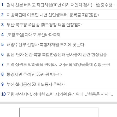
1
검사 신분 버리고 직급하향(10년 이하 저연차 검사)…檢 중수청행 기피
2
지방국립대 이르면 내년 신입생부터 ‘등록금 0원’(종합)
3
부산 북구청 쑥뜸방, 前구청장 책임 인정될까
4
[도청도설] 다대포 부산바다축제
5
해양수산부 신청사 북항재개발 부지에 짓는다
6
법원, 단차 논란 북항 복합환승센터 공사중지 관련 현장검증
7
지역 상권도 말라죽을 판이라…가뭄 속 밀양물축제 강행 논란
8
통영시민 추석 전 35만 원 받는다
9
부산 철강공장 50대 노동자 추락사
10
국힘 부산시당, ‘정이한 조력’ 시의원 윤리위에…‘한동훈 지지’도 신고접수