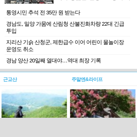
기 검거
통영시민 추석 전 35만 원 받는다
경남도, 밀양 가뭄에 산림청 산불진화차량 22대 긴급
투입
지리산 기슭 산청군, 제한급수 이어 어린이 물놀이장
운영도 취소
경남 양산 20일째 열대야…역대 최장 기록
근교산
주말엔&라이프