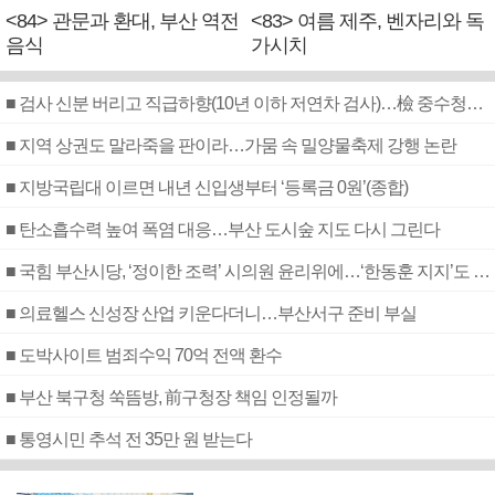
<84> 관문과 환대, 부산 역전
<83> 여름 제주, 벤자리와 독
음식
가시치
■ 검사 신분 버리고 직급하향(10년 이하 저연차 검사)…檢 중수청행 기피
■ 지역 상권도 말라죽을 판이라…가뭄 속 밀양물축제 강행 논란
■ 지방국립대 이르면 내년 신입생부터 ‘등록금 0원’(종합)
■ 탄소흡수력 높여 폭염 대응…부산 도시숲 지도 다시 그린다
■ 국힘 부산시당, ‘정이한 조력’ 시의원 윤리위에…‘한동훈 지지’도 신고접수
■ 의료헬스 신성장 산업 키운다더니…부산서구 준비 부실
■ 도박사이트 범죄수익 70억 전액 환수
■ 부산 북구청 쑥뜸방, 前구청장 책임 인정될까
■ 통영시민 추석 전 35만 원 받는다