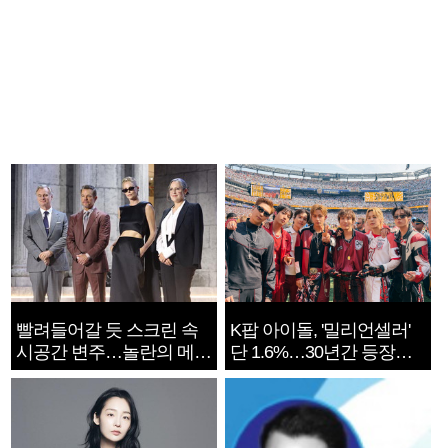
빨려들어갈 듯 스크린 속
K팝 아이돌, '밀리언셀러'
시공간 변주…놀란의 메시
단 1.6%…30년간 등장
지는 ‘전쟁 속죄’
1182개팀 전수조사