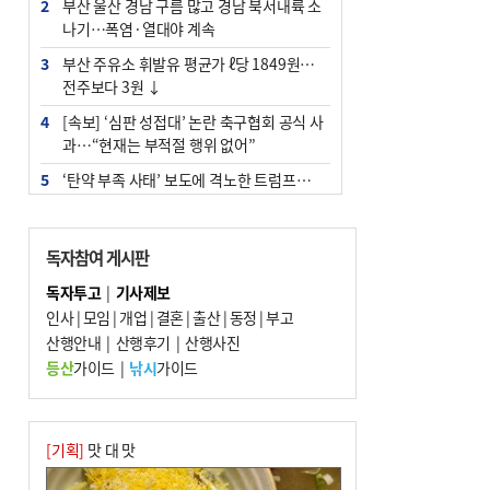
2
부산 울산 경남 구름 많고 경남 북서내륙 소
나기…폭염·열대야 계속
3
부산 주유소 휘발유 평균가 ℓ당 1849원…
전주보다 3원 ↓
4
[속보] ‘심판 성접대’ 논란 축구협회 공식 사
과…“현재는 부적절 행위 없어”
5
‘탄약 부족 사태’ 보도에 격노한 트럼프…
군사기밀 유출자 색출 지시
6
"올해 코스피 사이드카 43회 중 25회는 삼
독자참여 게시판
전닉스 ETF 이후 발생"
독자투고
|
기사제보
7
[속보]‘尹 탄핵 반대’ 세계로교회 손현보,
인사
|
모임
|
개업
|
결혼
|
출산
|
동정
|
부고
백악관서 트럼프 접견
산행안내
|
산행후기
|
산행사진
8
서울 중랑구서 흉기 난동…60대 남성 2명
등산
가이드
|
낚시
가이드
사망
9
부산 앞바다에 기름 425ℓ 유출한 러시아 화
물선 적발
[기획]
맛 대 맛
10
입추 지났지만 푹푹 찐다…온열질환자 10