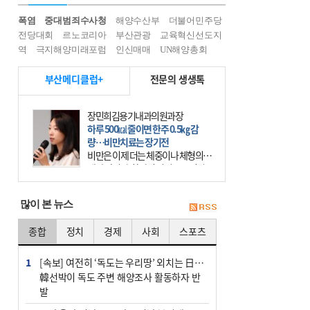
폭염
중대범죄수사청
해양수산부
더불어민주당
전당대회
르노코리아
부산관광
교육혁신선도지
역
극지해양미래포럼
인신매매
UN해양총회
부산메디클럽+
전문의 생생톡
장민희김용기내과의원과장
하루 500㎉ 줄이면 한주 0.5㎏ 감
량…비만치료는 장기전
비만은 이제 더는 체중이나 체형의 문
제가 아니다. 하나의 질병으로 인지
하고 치료와 관리를 해야 한다. 세계
보건기구(WHO)는 이미 1994년 비만
많이 본 뉴스
을 인류의 중요한
종합
정치
경제
사회
스포츠
1
[속보] 여전히 ‘독도는 우리땅’ 외치는 日…
韓선박이 독도 주변 해양조사 활동하자 반
발