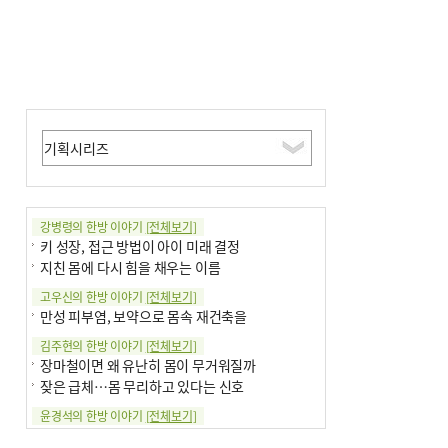
강병령의 한방 이야기
[전체보기]
키 성장, 접근 방법이 아이 미래 결정
지친 몸에 다시 힘을 채우는 이름
고우신의 한방 이야기
[전체보기]
만성 피부염, 보약으로 몸속 재건축을
김주현의 한방 이야기
[전체보기]
장마철이면 왜 유난히 몸이 무거워질까
잦은 급체…몸 무리하고 있다는 신호
윤경석의 한방 이야기
[전체보기]
땀 멈추려 하지 말고 원인부터 찾아야