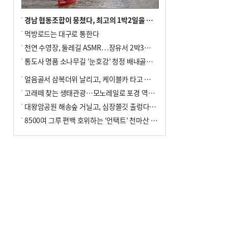
경남 협동조합이 뭉쳤다, 최고의 1박2일을 위해
먹방로드는 대구로 통한다
천연 수영장, 둘레길 ASMR…장유서 2박3일 소확행
통도사 명품 소나무길 ‘눈호강’ 청정 배내골서 더위 싹
얼음골서 삼복더위 날리고, 케이블카 타고 신선놀음
고래떼 찾는 생태관광…모노레일로 포경 역사여행
대왕암공원 해송숲 거닐고, 심장쫄깃 출렁다리 건너봐
8500여 그루 편백 호위하는 ‘언택트’ 천마산 산림욕장