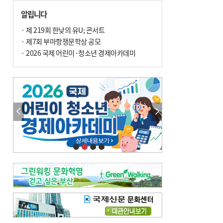
손 떨림, 늙음 증거일까 질병 신호일까
알립니다
윤화정의 한방 이야기
[전체보기]
냉기 직접 닿으면 ‘구안와사’ 위험
· 제 219회 한낮의 유U; 콘서트
· 제7회 부마항쟁문학상 공모
의료 다이제스트
[전체보기]
환자경험평가 지역 1위·전국 2위 外
· 2026 국제 어린이·청소년 경제아카데미
우수 인공신장실 인증 획득 外
이유림의 한방 이야기
[전체보기]
한방치료, 통증 관리의 새 해법
정영자 시민기자의 웰니스
[전체보기]
습한 여름…몸 깨우는 ‘순환 처방전’
자연·쉼에서 찾는 ‘웰니스 처방전’
조성우의 한방 이야기
[전체보기]
봄의 설렘보다 먼저 내 몸의 달램
진료실에서
[전체보기]
청소 안 한 에어컨 ‘레지오넬라균’ 득실…여름철 폐렴 부른다
B형 간염은 ‘간암 시한폭탄’…비활동기 환자도 꼭 6개월 주기 검사
최수지의 한방 이야기
[전체보기]
‘생리 안 해서 편하다’는 위험한 착각