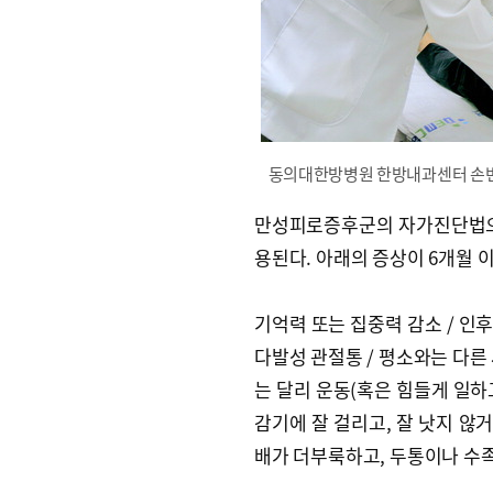
동의대한방병원 한방내과센터 손변
만성피로증후군의 자가진단법으로
용된다. 아래의 증상이 6개월 
기억력 또는 집중력 감소 / 인후
다발성 관절통 / 평소와는 다른 
는 달리 운동(혹은 힘들게 일하고
감기에 잘 걸리고, 잘 낫지 않
배가 더부룩하고, 두통이나 수