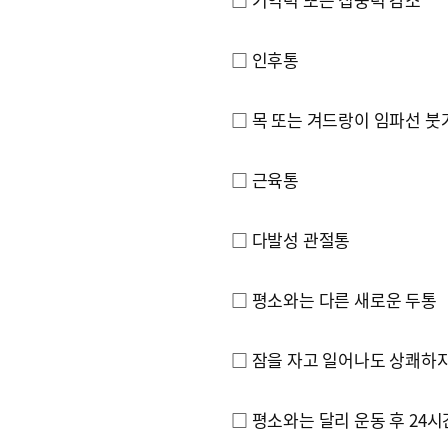
□ 인후통
□ 목 또는 겨드랑이 임파선 붓
□ 근육통
□ 다발성 관절통
□ 평소와는 다른 새로운 두통
□ 잠을 자고 일어나도 상쾌하
□ 평소와는 달리 운동 후 24