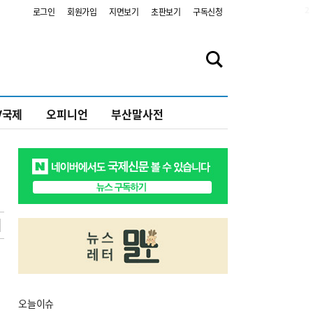
2
로그인
회원가입
지면보기
초판보기
구독신청
V국제
오피니언
부산말사전
오늘
이슈