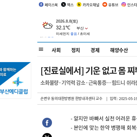
페이스북
엑스
카카오채널
유튜브
인스
사회
정치
경제
해양수산
[진료실에서] 기운 없고 몸 
소화불량·기억력 감소·근육통증…힘드니 쉬라는
손변우 동의대한방병원 한방내과센터 교수
| 입력 : 2025-05-19
- 알지만 바빠서 실천 어려운 
- 본인에 맞는 한약 병행해 회