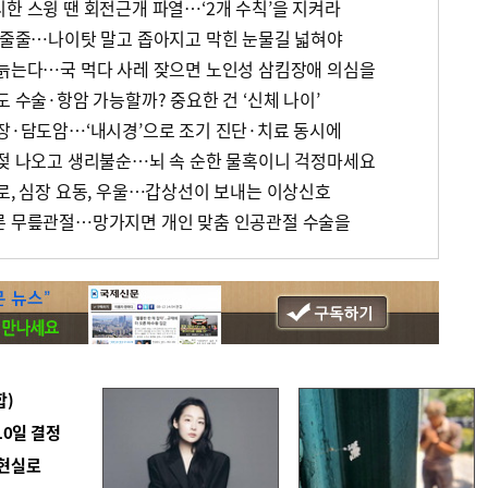
한 스윙 땐 회전근개 파열…‘2개 수칙’을 지켜라
물 줄줄…나이탓 말고 좁아지고 막힌 눈물길 넓혀야
 늙는다…국 먹다 사레 잦으면 노인성 삼킴장애 의심을
도 수술·항암 가능할까? 중요한 건 ‘신체 나이’
췌장·담도암…‘내시경’으로 조기 진단·치료 동시에
 젖 나오고 생리불순…뇌 속 순한 물혹이니 걱정마세요
피로, 심장 요동, 우울…갑상선이 보내는 이상신호
른 무릎관절…망가지면 개인 맞춤 인공관절 수술을
합)
10일 결정
 현실로