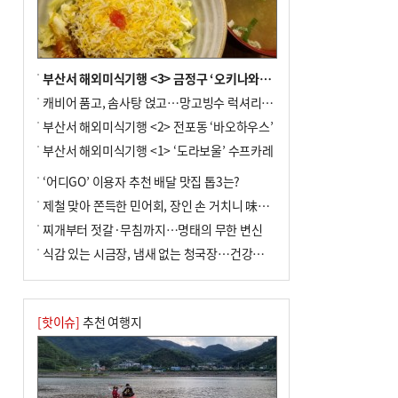
년 만에 3배
부산서 해외미식기행 <3> 금정구 ‘오키나와키친’
캐비어 품고, 솜사탕 얹고…망고빙수 럭셔리한 진화
부산서 해외미식기행 <2> 전포동 ‘바오하우스’
부산서 해외미식기행 <1> ‘도라보울’ 수프카레
‘어디GO’ 이용자 추천 배달 맛집 톱3는?
제철 맞아 쫀득한 민어회, 장인 손 거치니 味친 한상
찌개부터 젓갈·무침까지…명태의 무한 변신
식감 있는 시금장, 냄새 없는 청국장…건강한 발효 밥상
[핫이슈]
추천 여행지