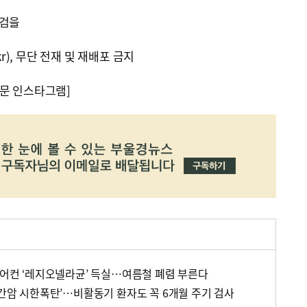
점검을
kr), 무단 전재 및 재배포 금지
문 인스타그램]
 에어컨 ‘레지오넬라균’ 득실…여름철 폐렴 부른다
‘간암 시한폭탄’…비활동기 환자도 꼭 6개월 주기 검사