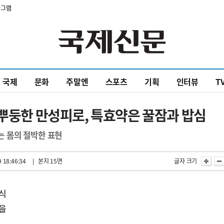
타그램
국제
문화
주말엔
스포츠
기획
인터뷰
T
찌뿌둥한 만성피로, 특효약은 꿀잠과 밥심
 몸의 절박한 표현
 18:46:34
| 본지 15면
글자 크기
휴식
복을