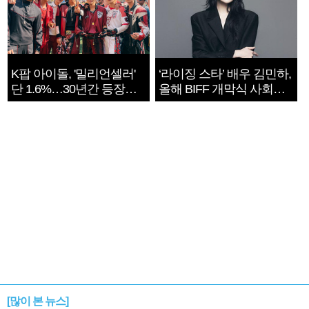
K팝 아이돌, '밀리언셀러'
‘라이징 스타’ 배우 김민하,
단 1.6%…30년간 등장
올해 BIFF 개막식 사회자
1182개팀 전수조사
확정
[많이 본 뉴스]