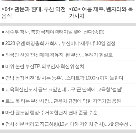
<84> 관문과 환대, 부산 역전
<83> 여름 제주, 벤자리와 독
음식
가시치
■ 해수부 청사, 북항 국제여객터미널 옆에 선다(종합)
■ 2028 유엔 해양총회 개최지, ‘부산이냐 제주냐’ 10일 결정
■ 외국인 선원 ‘인신매매 경유지’ 된 부산…우려가 현실로
■ 비위 논란 부산TP, 외부인사 혁신위 설치
■ 경남 농정 비전 ‘잘 사는 농촌’…스마트팜 1000㏊까지 늘린다
■ 교육혁신선도지 공모 코앞인데…구·군 난색에 교육청 ‘쩔쩔’
■ 르노 못 타는 부산시장…관용차 규정에 막힌 지역기업 응원
■ 마산 원도심 행정·주거복합단지 연내 준공 수순
■ 검사 신분 버리고 직급하향(10년 이하 저연차 검사)…檢 중수청행 기피