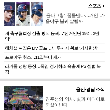
스포츠 +
‘윤나고황’ 꿈틀댄다…거인 가
을야구 불씨 살릴까
새 축구협회장 선출 방식 윤곽…“선거인단 192→2만
명”
해체설 뒤집은 LIV 골프…새 투자자 확보 ‘기사회생’
프로야구 취소…11일부터 재개
라커룸 냉탕 등장…폭염 경기취소 속출에 PS 셈법 복
잡
울산·경남 소식
진주성의 역사, 빛과 미디어로
되살아난다