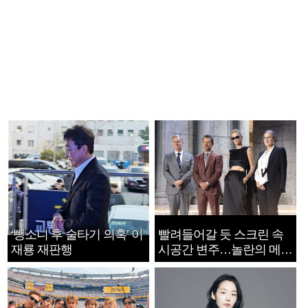
‘뺑소니 후 술타기 의혹’ 이
빨려들어갈 듯 스크린 속
재룡 재판행
시공간 변주…놀란의 메시
지는 ‘전쟁 속죄’