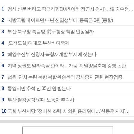
1
검사 신분 버리고 직급하향(10년 이하 저연차 검사)…檢 중수청행 기피
2
지방국립대 이르면 내년 신입생부터 ‘등록금 0원’(종합)
3
부산 북구청 쑥뜸방, 前구청장 책임 인정될까
4
[도청도설] 다대포 부산바다축제
5
해양수산부 신청사 북항재개발 부지에 짓는다
6
지역 상권도 말라죽을 판이라…가뭄 속 밀양물축제 강행 논란
7
법원, 단차 논란 북항 복합환승센터 공사중지 관련 현장검증
8
통영시민 추석 전 35만 원 받는다
9
부산 철강공장 50대 노동자 추락사
10
국힘 부산시당, ‘정이한 조력’ 시의원 윤리위에…‘한동훈 지지’도 신고접수