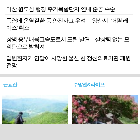
마산 원도심 행정·주거복합단지 연내 준공 수순
폭염에 온열질환 등 안전사고 우려… 양산시, '어필 레
이스' 취소
창녕 중부내륙고속도로서 포탄 발견…살상력 없는 모
의탄으로 밝혀져
입원환자가 연달아 사망한 울산 한 정신의료기관 폐원
전망
근교산
주말엔&라이프