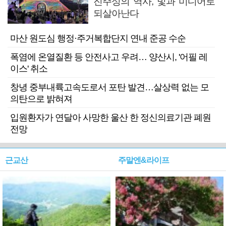
진주성의 역사, 빛과 미디어로
되살아난다
마산 원도심 행정·주거복합단지 연내 준공 수순
폭염에 온열질환 등 안전사고 우려… 양산시, '어필 레
이스' 취소
창녕 중부내륙고속도로서 포탄 발견…살상력 없는 모
의탄으로 밝혀져
입원환자가 연달아 사망한 울산 한 정신의료기관 폐원
전망
근교산
주말엔&라이프