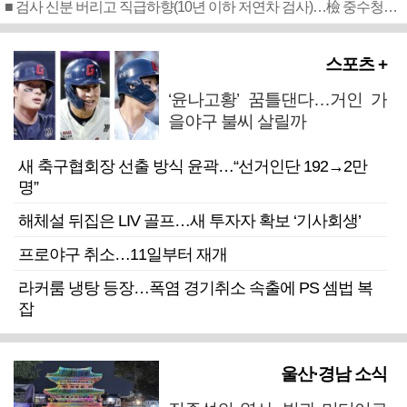
■ 검사 신분 버리고 직급하향(10년 이하 저연차 검사)…檢 중수청행 기피
스포츠 +
‘윤나고황’ 꿈틀댄다…거인 가
을야구 불씨 살릴까
새 축구협회장 선출 방식 윤곽…“선거인단 192→2만
명”
해체설 뒤집은 LIV 골프…새 투자자 확보 ‘기사회생’
프로야구 취소…11일부터 재개
라커룸 냉탕 등장…폭염 경기취소 속출에 PS 셈법 복
잡
울산·경남 소식