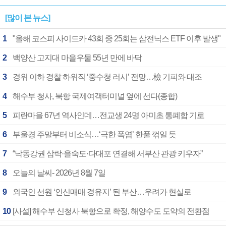
[많이 본 뉴스]
1
"올해 코스피 사이드카 43회 중 25회는 삼전닉스 ETF 이후 발생"
2
백양산 고지대 마을우물 55년 만에 바닥
3
경위 이하 경찰 하위직 ‘중수청 러시’ 전망…檢 기피와 대조
4
해수부 청사, 북항 국제여객터미널 옆에 선다(종합)
5
피란마을 67년 역사인데…전교생 24명 아미초 통폐합 기로
6
부울경 주말부터 비소식…‘극한 폭염’ 한풀 꺾일 듯
7
“낙동강권 삼락·을숙도·다대포 연결해 서부산 관광 키우자”
8
오늘의 날씨- 2026년 8월 7일
9
외국인 선원 ‘인신매매 경유지’ 된 부산…우려가 현실로
10
[사설] 해수부 신청사 북항으로 확정, 해양수도 도약의 전환점