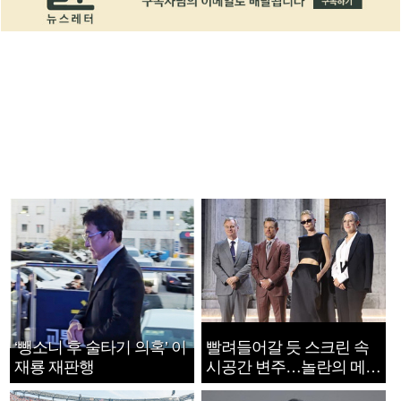
‘뺑소니 후 술타기 의혹’ 이
빨려들어갈 듯 스크린 속
재룡 재판행
시공간 변주…놀란의 메시
지는 ‘전쟁 속죄’