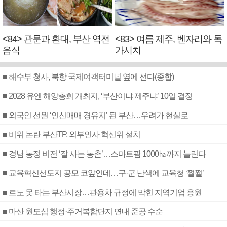
<84> 관문과 환대, 부산 역전
<83> 여름 제주, 벤자리와 독
음식
가시치
■ 해수부 청사, 북항 국제여객터미널 옆에 선다(종합)
■ 2028 유엔 해양총회 개최지, ‘부산이냐 제주냐’ 10일 결정
■ 외국인 선원 ‘인신매매 경유지’ 된 부산…우려가 현실로
■ 비위 논란 부산TP, 외부인사 혁신위 설치
■ 경남 농정 비전 ‘잘 사는 농촌’…스마트팜 1000㏊까지 늘린다
■ 교육혁신선도지 공모 코앞인데…구·군 난색에 교육청 ‘쩔쩔’
■ 르노 못 타는 부산시장…관용차 규정에 막힌 지역기업 응원
■ 마산 원도심 행정·주거복합단지 연내 준공 수순