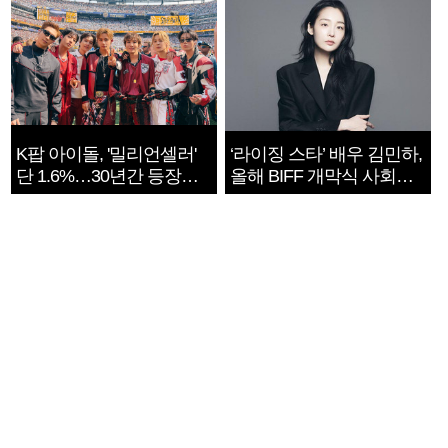
K팝 아이돌, '밀리언셀러'
‘라이징 스타’ 배우 김민하,
단 1.6%…30년간 등장
올해 BIFF 개막식 사회자
1182개팀 전수조사
확정