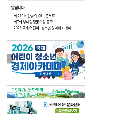
손 떨림, 늙음 증거일까 질병 신호일까
알립니다
윤화정의 한방 이야기
[전체보기]
냉기 직접 닿으면 ‘구안와사’ 위험
· 제 219회 한낮의 유U; 콘서트
· 제7회 부마항쟁문학상 공모
의료 다이제스트
[전체보기]
환자경험평가 지역 1위·전국 2위 外
· 2026 국제 어린이·청소년 경제아카데미
우수 인공신장실 인증 획득 外
이유림의 한방 이야기
[전체보기]
한방치료, 통증 관리의 새 해법
정영자 시민기자의 웰니스
[전체보기]
습한 여름…몸 깨우는 ‘순환 처방전’
자연·쉼에서 찾는 ‘웰니스 처방전’
조성우의 한방 이야기
[전체보기]
봄의 설렘보다 먼저 내 몸의 달램
진료실에서
[전체보기]
청소 안 한 에어컨 ‘레지오넬라균’ 득실…여름철 폐렴 부른다
B형 간염은 ‘간암 시한폭탄’…비활동기 환자도 꼭 6개월 주기 검사
최수지의 한방 이야기
[전체보기]
‘생리 안 해서 편하다’는 위험한 착각