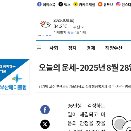
페이스북
엑스
카카오채널
유튜브
인스
사회
정치
경제
해양수산
오늘의 운세- 2025년 8월 28
김기범 교수 부산과학기술대학교 장례행정복지과 풍수·사주·명리
96년생 걱정하는
일이 해결되고 마
음의 안정을 찾을