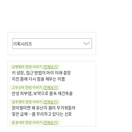
강병령의 한방 이야기
[전체보기]
키 성장, 접근 방법이 아이 미래 결정
지친 몸에 다시 힘을 채우는 이름
고우신의 한방 이야기
[전체보기]
만성 피부염, 보약으로 몸속 재건축을
김주현의 한방 이야기
[전체보기]
장마철이면 왜 유난히 몸이 무거워질까
잦은 급체…몸 무리하고 있다는 신호
윤경석의 한방 이야기
[전체보기]
땀 멈추려 하지 말고 원인부터 찾아야