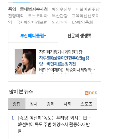
폭염
중대범죄수사청
해양수산부
더불어민주당
전당대회
르노코리아
부산관광
교육혁신선도지
역
극지해양미래포럼
인신매매
UN해양총회
부산메디클럽+
전문의 생생톡
장민희김용기내과의원과장
하루 500㎉ 줄이면 한주 0.5㎏ 감
량…비만치료는 장기전
비만은 이제 더는 체중이나 체형의 문
제가 아니다. 하나의 질병으로 인지
하고 치료와 관리를 해야 한다. 세계
보건기구(WHO)는 이미 1994년 비만
많이 본 뉴스
을 인류의 중요한
종합
정치
경제
사회
스포츠
1
[속보] 여전히 ‘독도는 우리땅’ 외치는 日…
韓선박이 독도 주변 해양조사 활동하자 반
발