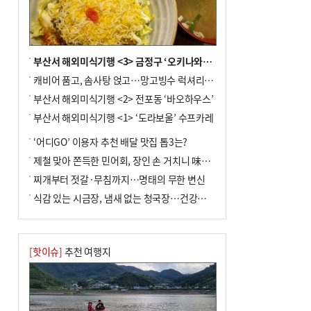
사망
부산서 해외미식기행 <3> 금정구 ‘오키나와키친’
캐비어 품고, 솜사탕 얹고…망고빙수 럭셔리한 진화
부산서 해외미식기행 <2> 전포동 ‘바오하우스’
부산서 해외미식기행 <1> ‘도라보울’ 수프카레
‘어디GO’ 이용자 추천 배달 맛집 톱3는?
제철 맞아 쫀득한 민어회, 장인 손 거치니 味친 한상
찌개부터 젓갈·무침까지…명태의 무한 변신
식감 있는 시금장, 냄새 없는 청국장…건강한 발효 밥상
[핫이슈]
추천 여행지