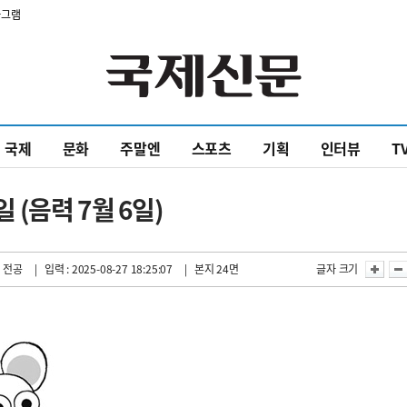
타그램
국제
문화
주말엔
스포츠
기획
인터뷰
T
일 (음력 7월 6일)
 전공
| 입력 : 2025-08-27 18:25:07
| 본지 24면
글자 크기