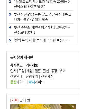
2
"올해 코스피 사이드카 43회 중 25회는 삼
전닉스 ETF 이후 발생"
3
부산 울산 경남 구름 많고 경남 북서내륙 소
나기…폭염·열대야 계속
4
부산 주유소 휘발유 평균가 ℓ당 1849원…
전주보다 3원 ↓
5
‘탄약 부족 사태’ 보도에 격노한 트럼프…
군사기밀 유출자 색출 지시
6
부산 앞바다에 기름 425ℓ 유출한 러시아 화
독자참여 게시판
물선 적발
독자투고
|
기사제보
7
[2026 부산청소년극지체험탐험대 현장르
인사
|
모임
|
개업
|
결혼
|
출산
|
동정
|
부고
포] 2회 : 하늘에서 만난 얼음의 나라
산행안내
|
산행후기
|
산행사진
8
입추 지났지만 푹푹 찐다…온열질환자 10
등산
가이드
|
낚시
가이드
년 만에 3배
9
[속보] ‘심판 성접대’ 논란 축구협회 공식 사
과…“현재는 부적절 행위 없어”
[기획]
맛 대 맛
10
서울 중랑구서 흉기 난동…60대 남성 2명