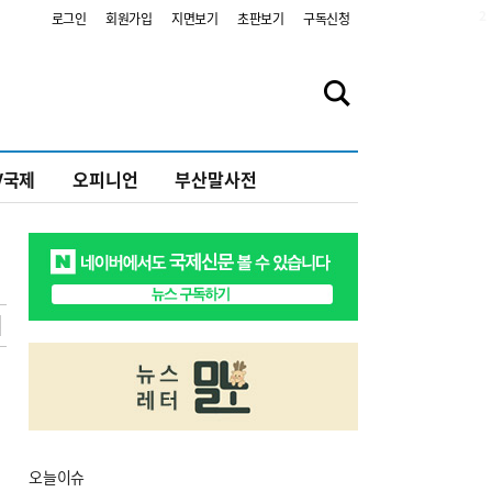
2
로그인
회원가입
지면보기
초판보기
구독신청
V국제
오피니언
부산말사전
오늘
이슈