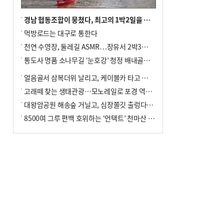
경남 협동조합이 뭉쳤다, 최고의 1박2일을 위해
먹방로드는 대구로 통한다
천연 수영장, 둘레길 ASMR…장유서 2박3일 소확행
통도사 명품 소나무길 ‘눈호강’ 청정 배내골서 더위 싹
얼음골서 삼복더위 날리고, 케이블카 타고 신선놀음
고래떼 찾는 생태관광…모노레일로 포경 역사여행
대왕암공원 해송숲 거닐고, 심장쫄깃 출렁다리 건너봐
8500여 그루 편백 호위하는 ‘언택트’ 천마산 산림욕장