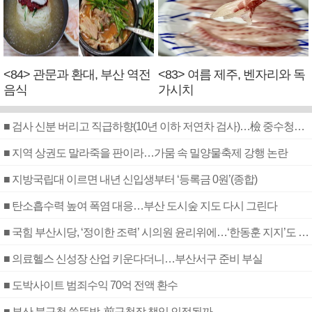
<84> 관문과 환대, 부산 역전
<83> 여름 제주, 벤자리와 독
음식
가시치
■ 검사 신분 버리고 직급하향(10년 이하 저연차 검사)…檢 중수청행 기피
■ 지역 상권도 말라죽을 판이라…가뭄 속 밀양물축제 강행 논란
■ 지방국립대 이르면 내년 신입생부터 ‘등록금 0원’(종합)
■ 탄소흡수력 높여 폭염 대응…부산 도시숲 지도 다시 그린다
■ 국힘 부산시당, ‘정이한 조력’ 시의원 윤리위에…‘한동훈 지지’도 신고접수
■ 의료헬스 신성장 산업 키운다더니…부산서구 준비 부실
■ 도박사이트 범죄수익 70억 전액 환수
■ 부산 북구청 쑥뜸방, 前구청장 책임 인정될까