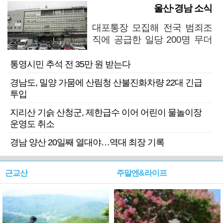
울산·경남 소식
대포통장 모집해 전국 범죄조
직에 공급한 일당 200명 무더
기 검거
통영시민 추석 전 35만 원 받는다
경남도, 밀양 가뭄에 산림청 산불진화차량 22대 긴급
투입
지리산 기슭 산청군, 제한급수 이어 어린이 물놀이장
운영도 취소
경남 양산 20일째 열대야…역대 최장 기록
근교산
주말엔&라이프