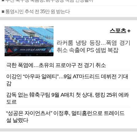
■ 통영시민 추석 전 35만 원 받는다
스포츠 +
라커룸 냉탕 등장…폭염 경기
취소 속출에 PS 셈법 복잡
극한 폭염에…초유의 프로야구 전 경기 취소
이강인 “아우파 알레티”…9일 AT마드리드 데뷔전 기대
감
감독 없는 韓축구팀 9월 A매치 첫 상대, 랭킹 25위 에콰
도르
“성공은 자이언츠서” 이정후, 멀티홈런으로 트레이드
설 날렸다