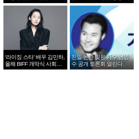
지는 ‘전쟁 속죄’
1182개팀 전수조사
‘라이징 스타’ 배우 김민하,
친일 논란 빚은 가수 남인
올해 BIFF 개막식 사회자
수 공개 토론회 열린다.
확정