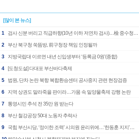
[많이 본 뉴스]
1
검사 신분 버리고 직급하향(10년 이하 저연차 검사)…檢 중수청행 기피
2
부산 북구청 쑥뜸방, 前구청장 책임 인정될까
3
지방국립대 이르면 내년 신입생부터 ‘등록금 0원’(종합)
4
[도청도설] 다대포 부산바다축제
5
법원, 단차 논란 북항 복합환승센터 공사중지 관련 현장검증
6
지역 상권도 말라죽을 판이라…가뭄 속 밀양물축제 강행 논란
7
통영시민 추석 전 35만 원 받는다
8
부산 철강공장 50대 노동자 추락사
9
국힘 부산시당, ‘정이한 조력’ 시의원 윤리위에…‘한동훈 지지’도 신고접수