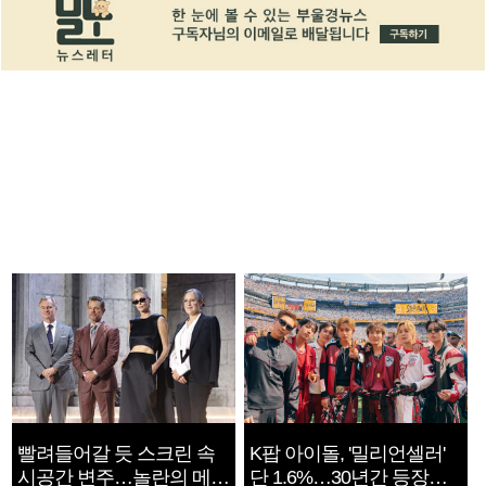
빨려들어갈 듯 스크린 속
K팝 아이돌, '밀리언셀러'
시공간 변주…놀란의 메시
단 1.6%…30년간 등장