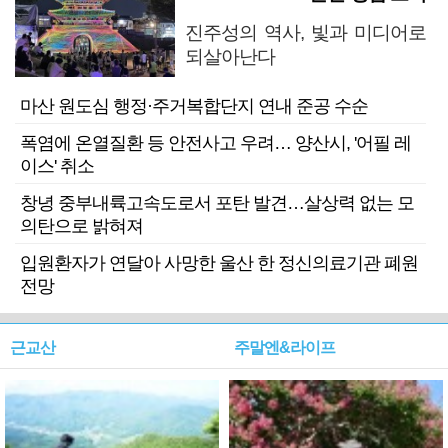
진주성의 역사, 빛과 미디어로
되살아난다
마산 원도심 행정·주거복합단지 연내 준공 수순
폭염에 온열질환 등 안전사고 우려… 양산시, '어필 레
이스' 취소
창녕 중부내륙고속도로서 포탄 발견…살상력 없는 모
의탄으로 밝혀져
입원환자가 연달아 사망한 울산 한 정신의료기관 폐원
전망
근교산
주말엔&라이프