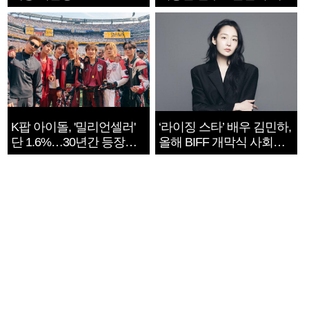
지는 ‘전쟁 속죄’
K팝 아이돌, '밀리언셀러'
‘라이징 스타’ 배우 김민하,
단 1.6%…30년간 등장
올해 BIFF 개막식 사회자
1182개팀 전수조사
확정