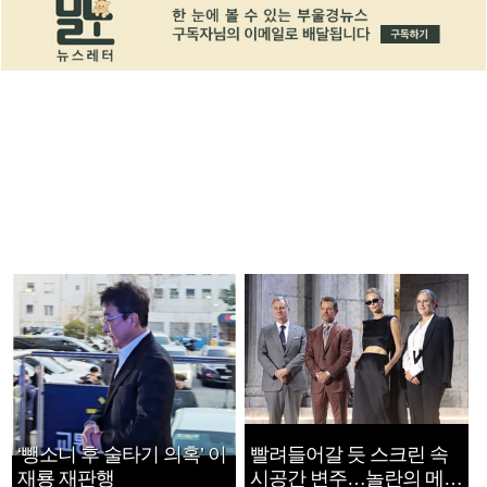
‘뺑소니 후 술타기 의혹’ 이
빨려들어갈 듯 스크린 속
재룡 재판행
시공간 변주…놀란의 메시