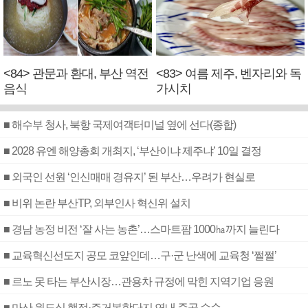
<84> 관문과 환대, 부산 역전
<83> 여름 제주, 벤자리와 독
음식
가시치
■ 해수부 청사, 북항 국제여객터미널 옆에 선다(종합)
■ 2028 유엔 해양총회 개최지, ‘부산이냐 제주냐’ 10일 결정
■ 외국인 선원 ‘인신매매 경유지’ 된 부산…우려가 현실로
■ 비위 논란 부산TP, 외부인사 혁신위 설치
■ 경남 농정 비전 ‘잘 사는 농촌’…스마트팜 1000㏊까지 늘린다
■ 교육혁신선도지 공모 코앞인데…구·군 난색에 교육청 ‘쩔쩔’
■ 르노 못 타는 부산시장…관용차 규정에 막힌 지역기업 응원
■ 마산 원도심 행정·주거복합단지 연내 준공 수순