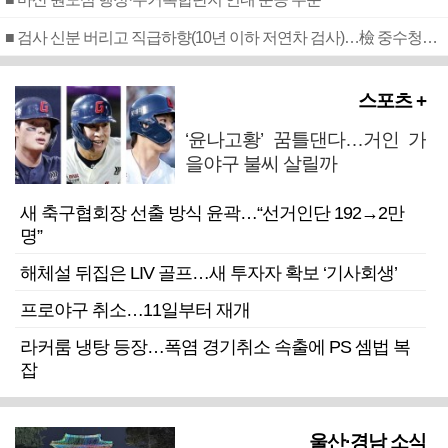
■ 검사 신분 버리고 직급하향(10년 이하 저연차 검사)…檢 중수청행 기피
스포츠 +
‘윤나고황’ 꿈틀댄다…거인 가
을야구 불씨 살릴까
새 축구협회장 선출 방식 윤곽…“선거인단 192→2만
명”
해체설 뒤집은 LIV 골프…새 투자자 확보 ‘기사회생’
프로야구 취소…11일부터 재개
라커룸 냉탕 등장…폭염 경기취소 속출에 PS 셈법 복
잡
울산·경남 소식