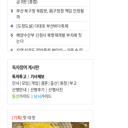
금 0원’(종합)
3
부산 북구청 쑥뜸방, 前구청장 책임 인정될
까
4
[도청도설] 다대포 부산바다축제
5
해양수산부 신청사 북항재개발 부지에 짓
는다
6
지역 상권도 말라죽을 판이라…가뭄 속 밀
양물축제 강행 논란
7
법원, 단차 논란 북항 복합환승센터 공사중
독자참여 게시판
지 관련 현장검증
독자투고
|
기사제보
8
통영시민 추석 전 35만 원 받는다
인사
|
모임
|
개업
|
결혼
|
출산
|
동정
|
부고
9
산행안내
부산 철강공장 50대 노동자 추락사
|
산행후기
|
산행사진
등산
가이드
|
낚시
가이드
10
국힘 부산시당, ‘정이한 조력’ 시의원 윤리
위에…‘한동훈 지지’도 신고접수
[기획]
맛 대 맛