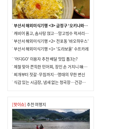
부산서 해외미식기행 <3> 금정구 ‘오키나와키친’
캐비어 품고, 솜사탕 얹고…망고빙수 럭셔리한 진화
부산서 해외미식기행 <2> 전포동 ‘바오하우스’
부산서 해외미식기행 <1> ‘도라보울’ 수프카레
‘어디GO’ 이용자 추천 배달 맛집 톱3는?
제철 맞아 쫀득한 민어회, 장인 손 거치니 味친 한상
찌개부터 젓갈·무침까지…명태의 무한 변신
식감 있는 시금장, 냄새 없는 청국장…건강한 발효 밥상
[핫이슈]
추천 여행지