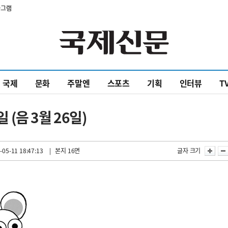
타그램
국제
문화
주말엔
스포츠
기획
인터뷰
T
 (음 3월 26일)
-05-11 18:47:13
| 본지 16면
글자 크기