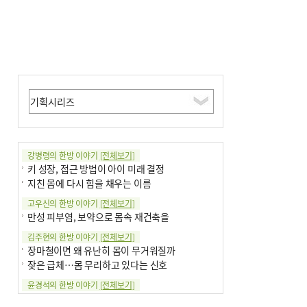
강병령의 한방 이야기
[전체보기]
키 성장, 접근 방법이 아이 미래 결정
지친 몸에 다시 힘을 채우는 이름
고우신의 한방 이야기
[전체보기]
만성 피부염, 보약으로 몸속 재건축을
김주현의 한방 이야기
[전체보기]
장마철이면 왜 유난히 몸이 무거워질까
잦은 급체…몸 무리하고 있다는 신호
윤경석의 한방 이야기
[전체보기]
땀 멈추려 하지 말고 원인부터 찾아야