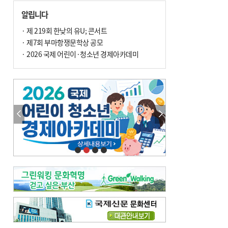
손 떨림, 늙음 증거일까 질병 신호일까
알립니다
윤화정의 한방 이야기
[전체보기]
냉기 직접 닿으면 ‘구안와사’ 위험
· 제 219회 한낮의 유U; 콘서트
· 제7회 부마항쟁문학상 공모
의료 다이제스트
[전체보기]
환자경험평가 지역 1위·전국 2위 外
· 2026 국제 어린이·청소년 경제아카데미
우수 인공신장실 인증 획득 外
이유림의 한방 이야기
[전체보기]
한방치료, 통증 관리의 새 해법
정영자 시민기자의 웰니스
[전체보기]
습한 여름…몸 깨우는 ‘순환 처방전’
자연·쉼에서 찾는 ‘웰니스 처방전’
조성우의 한방 이야기
[전체보기]
봄의 설렘보다 먼저 내 몸의 달램
진료실에서
[전체보기]
청소 안 한 에어컨 ‘레지오넬라균’ 득실…여름철 폐렴 부른다
B형 간염은 ‘간암 시한폭탄’…비활동기 환자도 꼭 6개월 주기 검사
최수지의 한방 이야기
[전체보기]
‘생리 안 해서 편하다’는 위험한 착각