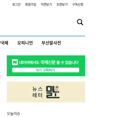
2
로그인
회원가입
지면보기
초판보기
구독신청
V국제
오피니언
부산말사전
오늘
이슈