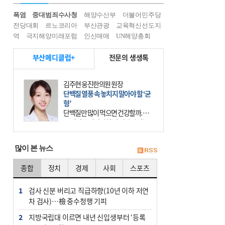
폭염
중대범죄수사청
해양수산부
더불어민주당
전당대회
르노코리아
부산관광
교육혁신선도지
역
극지해양미래포럼
인신매매
UN해양총회
부산메디클럽+
전문의 생생톡
김주현 웅진한의원 원장
단백질 열풍 속 놓치지 말아야 할 ‘균
형’
단백질만 많이 먹으면 건강할까. 요
즘 건강을 이야기할 때 빠지지 않는
키워드가 단백질이다. 헬스장을 다니
는 젊은 층부터 기초체력을 챙기려는
많이 본 뉴스
중·장년층까지 모두 “
종합
정치
경제
사회
스포츠
1
검사 신분 버리고 직급하향(10년 이하 저연
차 검사)…檢 중수청행 기피
2
지방국립대 이르면 내년 신입생부터 ‘등록