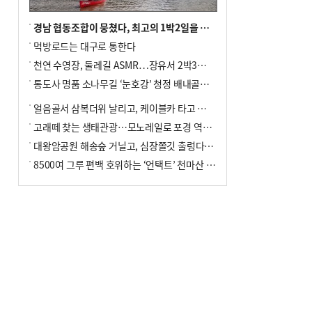
경남 협동조합이 뭉쳤다, 최고의 1박2일을 위해
먹방로드는 대구로 통한다
천연 수영장, 둘레길 ASMR…장유서 2박3일 소확행
통도사 명품 소나무길 ‘눈호강’ 청정 배내골서 더위 싹
얼음골서 삼복더위 날리고, 케이블카 타고 신선놀음
고래떼 찾는 생태관광…모노레일로 포경 역사여행
대왕암공원 해송숲 거닐고, 심장쫄깃 출렁다리 건너봐
8500여 그루 편백 호위하는 ‘언택트’ 천마산 산림욕장