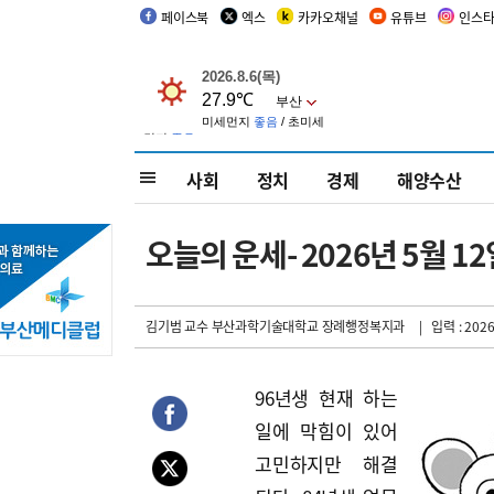
페이스북
엑스
카카오채널
유튜브
인스
사회
정치
경제
해양수산
오늘의 운세- 2026년 5월 12일
김기범 교수 부산과학기술대학교 장례행정복지과
| 입력 : 2026
96년생 현재 하는
일에 막힘이 있어
고민하지만 해결