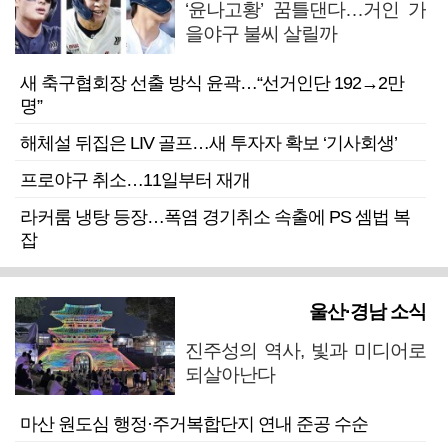
‘윤나고황’ 꿈틀댄다…거인 가
을야구 불씨 살릴까
새 축구협회장 선출 방식 윤곽…“선거인단 192→2만
명”
해체설 뒤집은 LIV 골프…새 투자자 확보 ‘기사회생’
프로야구 취소…11일부터 재개
라커룸 냉탕 등장…폭염 경기취소 속출에 PS 셈법 복
잡
울산·경남 소식
진주성의 역사, 빛과 미디어로
되살아난다
마산 원도심 행정·주거복합단지 연내 준공 수순