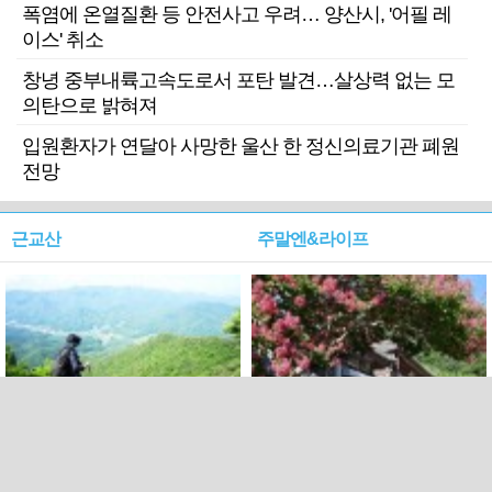
폭염에 온열질환 등 안전사고 우려… 양산시, '어필 레
이스' 취소
창녕 중부내륙고속도로서 포탄 발견…살상력 없는 모
의탄으로 밝혀져
입원환자가 연달아 사망한 울산 한 정신의료기관 폐원
전망
근교산
주말엔&라이프
근교산&그너머…상주·문경
폭염보다 더 뜨거워라…100
청화산~시루봉
일을 붉게 불태울 ‘선비정신’