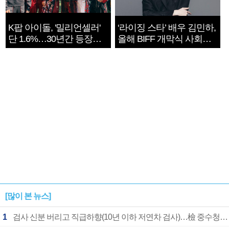
K팝 아이돌, '밀리언셀러'
‘라이징 스타’ 배우 김민하,
단 1.6%…30년간 등장
올해 BIFF 개막식 사회자
1182개팀 전수조사
확정
[많이 본 뉴스]
1
검사 신분 버리고 직급하향(10년 이하 저연차 검사)…檢 중수청행 기피