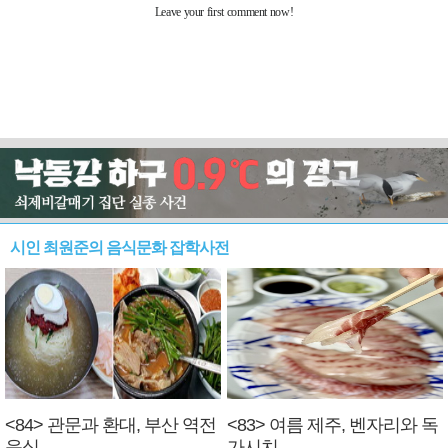
시인 최원준의 음식문화 잡학사전
<84> 관문과 환대, 부산 역전
<83> 여름 제주, 벤자리와 독
음식
가시치