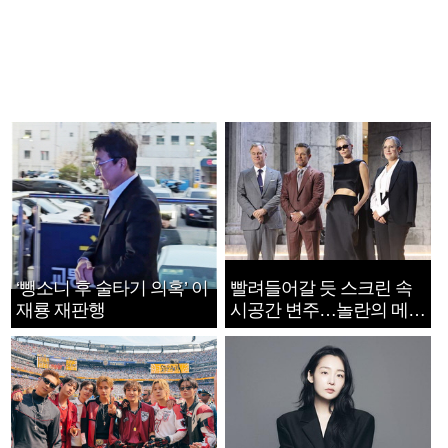
‘뺑소니 후 술타기 의혹’ 이
빨려들어갈 듯 스크린 속
재룡 재판행
시공간 변주…놀란의 메시
지는 ‘전쟁 속죄’