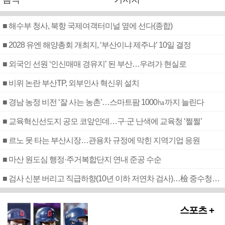
■ 해수부 청사, 북항 국제여객터미널 옆에 선다(종합)
■ 2028 유엔 해양총회 개최지, ‘부산이냐 제주냐’ 10일 결정
■ 외국인 선원 ‘인신매매 경유지’ 된 부산…우려가 현실로
■ 비위 논란 부산TP, 외부인사 혁신위 설치
■ 경남 농정 비전 ‘잘 사는 농촌’…스마트팜 1000㏊까지 늘린다
■ 교육혁신선도지 공모 코앞인데…구·군 난색에 교육청 ‘쩔쩔’
■ 르노 못 타는 부산시장…관용차 규정에 막힌 지역기업 응원
■ 마산 원도심 행정·주거복합단지 연내 준공 수순
■ 검사 신분 버리고 직급하향(10년 이하 저연차 검사)…檢 중수청행 기피
스포츠 +