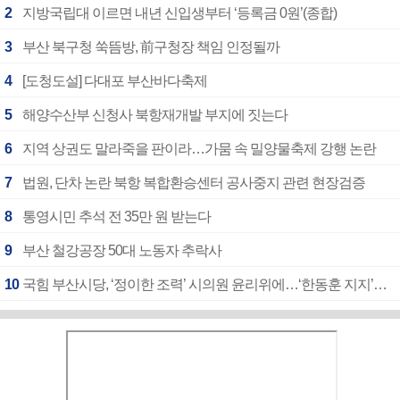
2
지방국립대 이르면 내년 신입생부터 ‘등록금 0원’(종합)
3
부산 북구청 쑥뜸방, 前구청장 책임 인정될까
4
[도청도설] 다대포 부산바다축제
5
해양수산부 신청사 북항재개발 부지에 짓는다
6
지역 상권도 말라죽을 판이라…가뭄 속 밀양물축제 강행 논란
7
법원, 단차 논란 북항 복합환승센터 공사중지 관련 현장검증
8
통영시민 추석 전 35만 원 받는다
9
부산 철강공장 50대 노동자 추락사
10
국힘 부산시당, ‘정이한 조력’ 시의원 윤리위에…‘한동훈 지지’도 신고접수