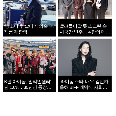
‘뺑소니 후 술타기 의혹’ 이
빨려들어갈 듯 스크린 속
재룡 재판행
시공간 변주…놀란의 메시
지는 ‘전쟁 속죄’
K팝 아이돌, '밀리언셀러'
‘라이징 스타’ 배우 김민하,
단 1.6%…30년간 등장
올해 BIFF 개막식 사회자
1182개팀 전수조사
확정