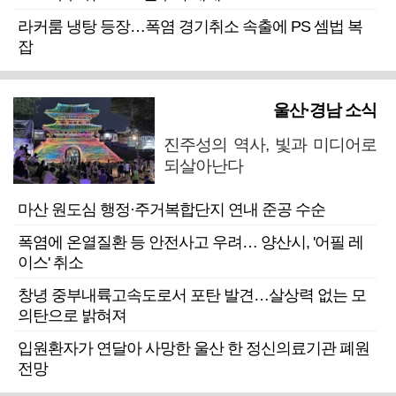
라커룸 냉탕 등장…폭염 경기취소 속출에 PS 셈법 복
잡
울산·경남 소식
진주성의 역사, 빛과 미디어로
되살아난다
마산 원도심 행정·주거복합단지 연내 준공 수순
폭염에 온열질환 등 안전사고 우려… 양산시, '어필 레
이스' 취소
창녕 중부내륙고속도로서 포탄 발견…살상력 없는 모
의탄으로 밝혀져
입원환자가 연달아 사망한 울산 한 정신의료기관 폐원
전망