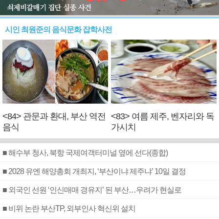
시인 최원준의 음식문화 잡학사전
<84> 관문과 환대, 부산 역전
<83> 여름 제주, 벤자리와 독
음식
가시치
■ 해수부 청사, 북항 국제여객터미널 옆에 선다(종합)
■ 2028 유엔 해양총회 개최지, ‘부산이냐 제주냐’ 10일 결정
■ 외국인 선원 ‘인신매매 경유지’ 된 부산…우려가 현실로
■ 비위 논란 부산TP, 외부인사 혁신위 설치