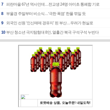
7
피란마을 67년 역사인데…전교생 24명 아미초 통폐합 기로
8
부울경 주말부터 비소식…‘극한 폭염’ 한풀 꺾일 듯
9
외국인 선원 ‘인신매매 경유지’ 된 부산…우려가 현실로
10
부산 청소년 극지탐험대 8인, 열흘간 북극 구석구석 누빈다