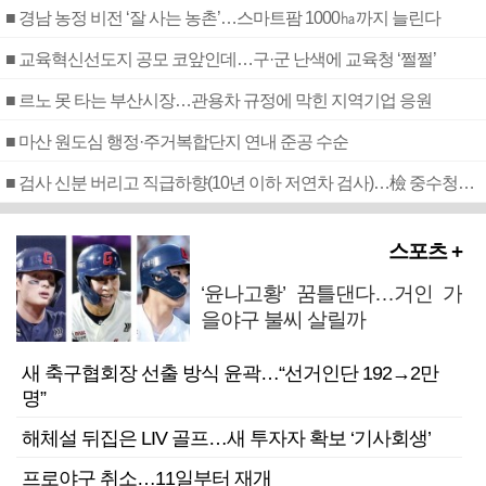
■ 경남 농정 비전 ‘잘 사는 농촌’…스마트팜 1000㏊까지 늘린다
■ 교육혁신선도지 공모 코앞인데…구·군 난색에 교육청 ‘쩔쩔’
■ 르노 못 타는 부산시장…관용차 규정에 막힌 지역기업 응원
■ 마산 원도심 행정·주거복합단지 연내 준공 수순
■ 검사 신분 버리고 직급하향(10년 이하 저연차 검사)…檢 중수청행 기피
스포츠 +
‘윤나고황’ 꿈틀댄다…거인 가
을야구 불씨 살릴까
새 축구협회장 선출 방식 윤곽…“선거인단 192→2만
명”
해체설 뒤집은 LIV 골프…새 투자자 확보 ‘기사회생’
프로야구 취소…11일부터 재개