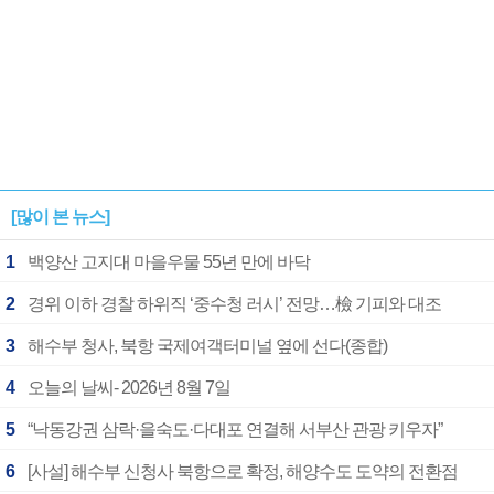
[많이 본 뉴스]
1
백양산 고지대 마을우물 55년 만에 바닥
2
경위 이하 경찰 하위직 ‘중수청 러시’ 전망…檢 기피와 대조
3
해수부 청사, 북항 국제여객터미널 옆에 선다(종합)
4
오늘의 날씨- 2026년 8월 7일
5
“낙동강권 삼락·을숙도·다대포 연결해 서부산 관광 키우자”
6
[사설] 해수부 신청사 북항으로 확정, 해양수도 도약의 전환점