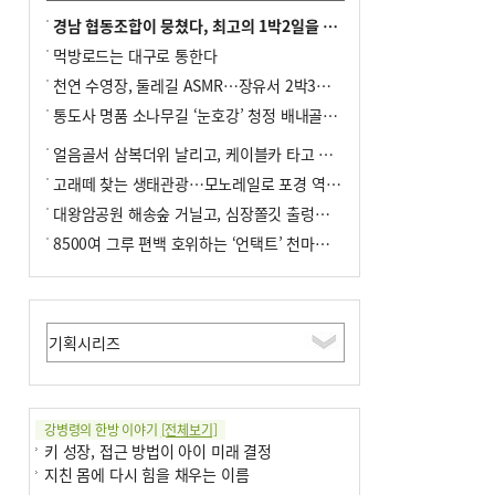
경남 협동조합이 뭉쳤다, 최고의 1박2일을 위해
먹방로드는 대구로 통한다
천연 수영장, 둘레길 ASMR…장유서 2박3일 소확행
통도사 명품 소나무길 ‘눈호강’ 청정 배내골서 더위 싹
얼음골서 삼복더위 날리고, 케이블카 타고 신선놀음
고래떼 찾는 생태관광…모노레일로 포경 역사여행
대왕암공원 해송숲 거닐고, 심장쫄깃 출렁다리 건너봐
8500여 그루 편백 호위하는 ‘언택트’ 천마산 산림욕장
강병령의 한방 이야기
[전체보기]
키 성장, 접근 방법이 아이 미래 결정
지친 몸에 다시 힘을 채우는 이름