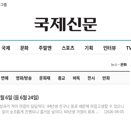
타그램
국제
문화
주말엔
스포츠
기획
인터뷰
T
뉴스 >
문화
연예
영화/방송
문화재
종교
바둑
전시
만화
월 6일 (음 6월 24일)
성과가 적어 마음이 답답하다. 84년생 친구나 동료 때문에 마음고생할 수 있으니
 일이 순조롭게 진행되니 즐거운 날이다. 60년생 가정이 화목 ... [2026-08-05