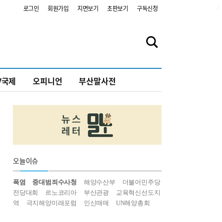
2
로그인
회원가입
지면보기
초판보기
구독신청
V국제
오피니언
부산말사전
오늘
이슈
폭염
중대범죄수사청
해양수산부
더불어민주당
전당대회
르노코리아
부산관광
교육혁신선도지
역
극지해양미래포럼
인신매매
UN해양총회