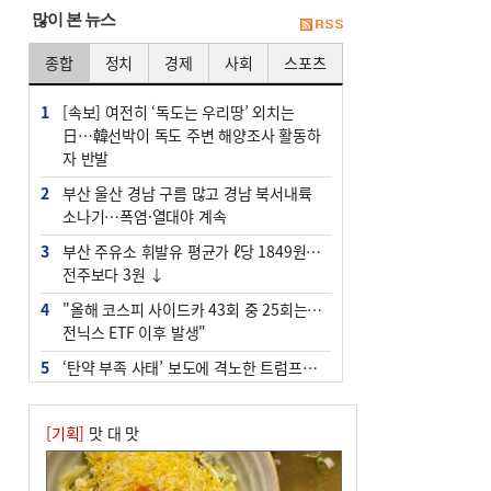
많이 본 뉴스
종합
정치
경제
사회
스포츠
1
[속보] 여전히 ‘독도는 우리땅’ 외치는
日…韓선박이 독도 주변 해양조사 활동하
자 반발
2
부산 울산 경남 구름 많고 경남 북서내륙
소나기…폭염·열대야 계속
3
부산 주유소 휘발유 평균가 ℓ당 1849원…
전주보다 3원 ↓
4
"올해 코스피 사이드카 43회 중 25회는 삼
전닉스 ETF 이후 발생"
5
‘탄약 부족 사태’ 보도에 격노한 트럼프…
군사기밀 유출자 색출 지시
6
[속보] ‘심판 성접대’ 논란 축구협회 공식
[기획]
맛 대 맛
사과…“현재는 부적절 행위 없어”
7
부산 앞바다에 기름 425ℓ 유출한 러시아