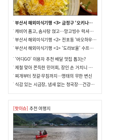
화물선 적발
8
서울 중랑구서 흉기 난동…60대 남성 2명
사망
부산서 해외미식기행 <3> 금정구 ‘오키나와키친’
9
입추 지났지만 푹푹 찐다…온열질환자 10
캐비어 품고, 솜사탕 얹고…망고빙수 럭셔리한 진화
년 만에 3배
부산서 해외미식기행 <2> 전포동 ‘바오하우스’
10
[2026 부산청소년극지체험탐험대 현장르
부산서 해외미식기행 <1> ‘도라보울’ 수프카레
포] 2회 : 하늘에서 만난 얼음의 나라
‘어디GO’ 이용자 추천 배달 맛집 톱3는?
제철 맞아 쫀득한 민어회, 장인 손 거치니 味친 한상
찌개부터 젓갈·무침까지…명태의 무한 변신
식감 있는 시금장, 냄새 없는 청국장…건강한 발효 밥상
[핫이슈]
추천 여행지