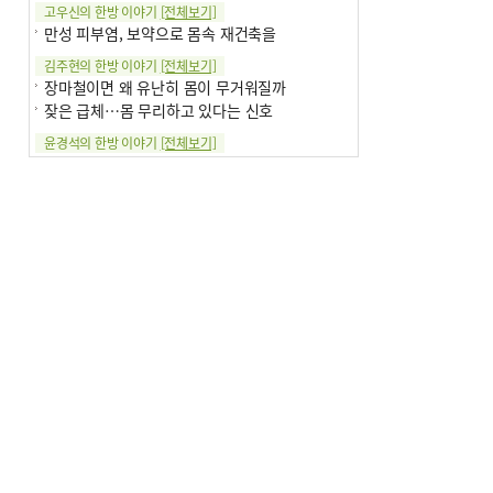
고우신의 한방 이야기
[전체보기]
만성 피부염, 보약으로 몸속 재건축을
김주현의 한방 이야기
[전체보기]
장마철이면 왜 유난히 몸이 무거워질까
잦은 급체…몸 무리하고 있다는 신호
윤경석의 한방 이야기
[전체보기]
땀 멈추려 하지 말고 원인부터 찾아야
손 떨림, 늙음 증거일까 질병 신호일까
윤화정의 한방 이야기
[전체보기]
냉기 직접 닿으면 ‘구안와사’ 위험
의료 다이제스트
[전체보기]
환자경험평가 지역 1위·전국 2위 外
우수 인공신장실 인증 획득 外
이유림의 한방 이야기
[전체보기]
한방치료, 통증 관리의 새 해법
정영자 시민기자의 웰니스
[전체보기]
습한 여름…몸 깨우는 ‘순환 처방전’
자연·쉼에서 찾는 ‘웰니스 처방전’
조성우의 한방 이야기
[전체보기]