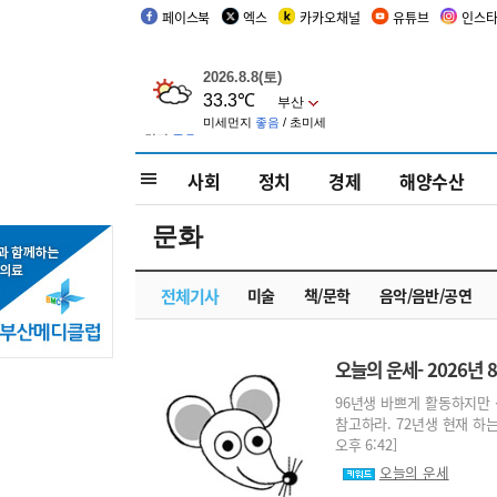
페이스북
엑스
카카오채널
유튜브
인스
사회
정치
경제
해양수산
문화
전체기사
미술
책/문학
음악/음반/공연
오늘의 운세- 2026년 8
96년생 바쁘게 활동하지만 
참고하라. 72년생 현재 하는
오후 6:42]
오늘의 운세