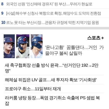
8
외국인 선원 ‘인신매매 경유지’ 된 부산…우려가 현실로
9
[사설] 해수부 신청사 북항으로 확정, 해양수도 도약의 전환점
10
르노 못 타는 부산시장…관용차 규정에 막힌 지역기업 응원
스포츠 +
‘윤나고황’ 꿈틀댄다…거인 가
을야구 불씨 살릴까
새 축구협회장 선출 방식 윤곽…“선거인단 192→2만
명”
해체설 뒤집은 LIV 골프…새 투자자 확보 ‘기사회생’
프로야구 취소…11일부터 재개
라커룸 냉탕 등장…폭염 경기취소 속출에 PS 셈법 복
잡