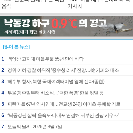
음식
가시치
[많이 본 뉴스]
1
백양산 고지대 마을우물 55년 만에 바닥
2
경위 이하 경찰 하위직 ‘중수청 러시’ 전망…檢 기피와 대조
3
해수부 청사, 북항 국제여객터미널 옆에 선다(종합)
4
부울경 주말부터 비소식…‘극한 폭염’ 한풀 꺾일 듯
5
피란마을 67년 역사인데…전교생 24명 아미초 통폐합 기로
6
“낙동강권 삼락·을숙도·다대포 연결해 서부산 관광 키우자”
7
오늘의 날씨- 2026년 8월 7일