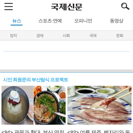
뉴스
스포츠·연예
오피니언
동영상
정치
경제
사회
국제
문화
시인 최원준의 부산탐식 프로젝트
<84> 관문과 환대, 부산 역전
<83> 여름 제주, 벤자리와 독