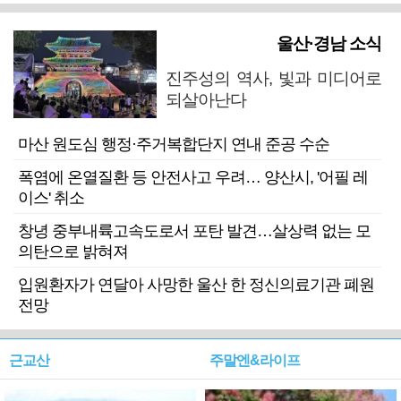
울산·경남 소식
진주성의 역사, 빛과 미디어로
되살아난다
마산 원도심 행정·주거복합단지 연내 준공 수순
폭염에 온열질환 등 안전사고 우려… 양산시, '어필 레
이스' 취소
창녕 중부내륙고속도로서 포탄 발견…살상력 없는 모
의탄으로 밝혀져
입원환자가 연달아 사망한 울산 한 정신의료기관 폐원
전망
근교산
주말엔&라이프