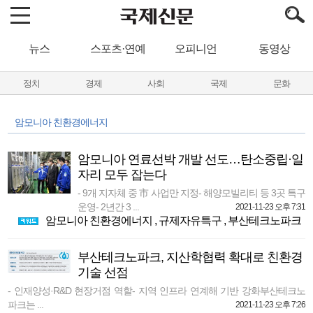
뉴스
스포츠·연예
오피니언
동영상
정치
경제
사회
국제
문화
암모니아 친환경에너지
암모니아 연료선박 개발 선도…탄소중립·일
자리 모두 잡는다
- 9개 지자체 중 市 사업만 지정- 해양모빌리티 등 3곳 특구
운영- 2년간 3 ...
2021-11-23 오후 7:31
암모니아 친환경에너지
,
규제자유특구
,
부산테크노파크
부산테크노파크, 지산학협력 확대로 친환경
기술 선점
- 인재양성·R&D 현장거점 역할- 지역 인프라 연계해 기반 강화부산테크노
파크는 ...
2021-11-23 오후 7:26