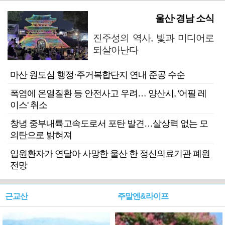
울산·경남 소식
진주성의 역사, 빛과 미디어로
되살아난다
마산 원도심 행정·주거복합단지 연내 준공 수순
폭염에 온열질환 등 안전사고 우려… 양산시, '어필 레
이스' 취소
창녕 중부내륙고속도로서 포탄 발견…살상력 없는 모
의탄으로 밝혀져
입원환자가 연달아 사망한 울산 한 정신의료기관 폐원
전망
근교산
주말엔&라이프