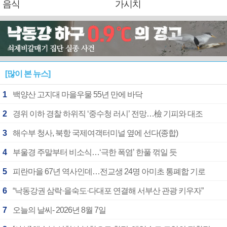
음식
가시치
[많이 본 뉴스]
1
백양산 고지대 마을우물 55년 만에 바닥
2
경위 이하 경찰 하위직 ‘중수청 러시’ 전망…檢 기피와 대조
3
해수부 청사, 북항 국제여객터미널 옆에 선다(종합)
4
부울경 주말부터 비소식…‘극한 폭염’ 한풀 꺾일 듯
5
피란마을 67년 역사인데…전교생 24명 아미초 통폐합 기로
6
“낙동강권 삼락·을숙도·다대포 연결해 서부산 관광 키우자”
7
오늘의 날씨- 2026년 8월 7일