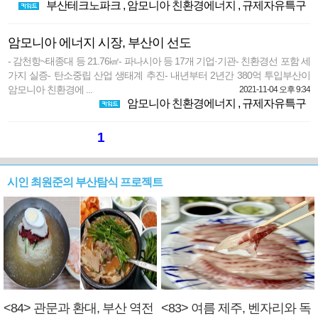
부산테크노파크
,
암모니아 친환경에너지
,
규제자유특구
암모니아 에너지 시장, 부산이 선도
- 감천항~태종대 등 21.76㎢- 파나시아 등 17개 기업·기관- 친환경선 포함 세
가지 실증- 탄소중립 산업 생태계 추진- 내년부터 2년간 380억 투입부산이
암모니아 친환경에 ...
2021-11-04 오후 9:34
암모니아 친환경에너지
,
규제자유특구
1
시인 최원준의 부산탐식 프로젝트
<84> 관문과 환대, 부산 역전
<83> 여름 제주, 벤자리와 독