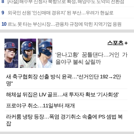
8
[사설] 해수부 신청사 북항으로 확정, 해양수도 도약의 전환점
9
외국인 선원 ‘인신매매 경유지’ 된 부산…우려가 현실로
10
르노 못 타는 부산시장…관용차 규정에 막힌 지역기업 응원
스포츠 +
‘윤나고황’ 꿈틀댄다…거인 가
을야구 불씨 살릴까
새 축구협회장 선출 방식 윤곽…“선거인단 192→2만
명”
해체설 뒤집은 LIV 골프…새 투자자 확보 ‘기사회생’
프로야구 취소…11일부터 재개
라커룸 냉탕 등장…폭염 경기취소 속출에 PS 셈법 복
잡