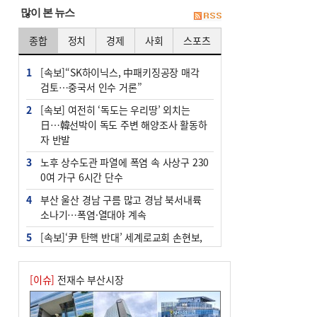
많이 본 뉴스
종합
정치
경제
사회
스포츠
1
[속보]“SK하이닉스, 中패키징공장 매각
검토…중국서 인수 거론”
2
[속보] 여전히 ‘독도는 우리땅’ 외치는
日…韓선박이 독도 주변 해양조사 활동하
자 반발
3
노후 상수도관 파열에 폭염 속 사상구 230
0여 가구 6시간 단수
4
부산 울산 경남 구름 많고 경남 북서내륙
소나기…폭염·열대야 계속
5
[속보]‘尹 탄핵 반대’ 세계로교회 손현보,
백악관서 트럼프 접견
6
‘탄약 부족 사태’ 보도에 격노한 트럼프…
[이슈]
전재수 부산시장
군사기밀 유출자 색출 지시
7
부산 주유소 휘발유 평균가 ℓ당 1849원…