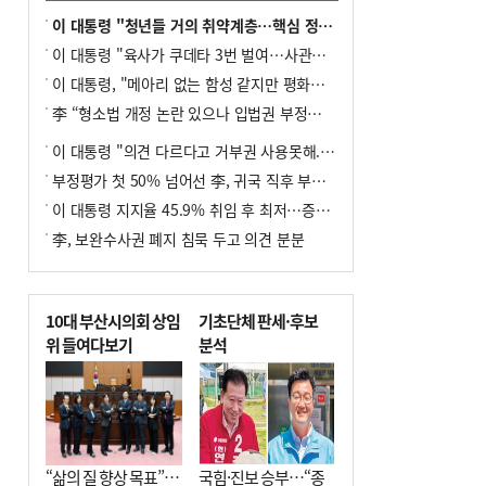
이 대통령 "청년들 거의 취약계층…핵심 정책 재편""
이 대통령 "육사가 쿠데타 3번 벌여…사관학교 통합 신속히 추진"
이 대통령, "메아리 없는 함성 같지만 평화공존책 계속해야"
李 “형소법 개정 논란 있으나 입법권 부정할 만큼은 아냐”(종합)
이 대통령 "의견 다르다고 거부권 사용못해.. 입법권 부정할 상황이라 보기 어려워"
부정평가 첫 50% 넘어선 李, 귀국 직후 부동산·증시 점검(종합)
이 대통령 지지율 45.9% 취임 후 최저…증시 폭락·연임 개헌 논란 영향
李, 보완수사권 폐지 침묵 두고 의견 분분
10대 부산시의회 상임
기초단체 판세·후보
위 들여다보기
분석
“삶의 질 향상 목표”…
국힘·진보 승부…“종