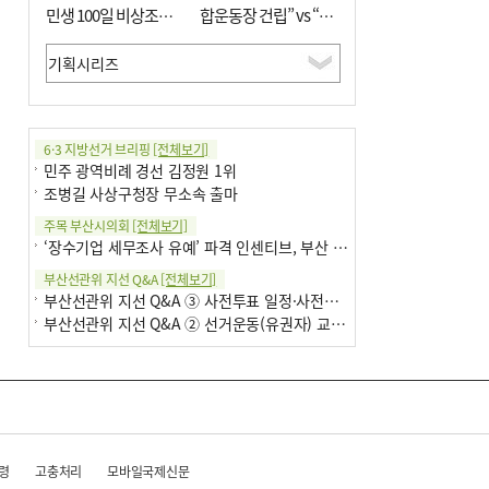
민생 100일 비상조치
합운동장 건립” vs “출
면밀 심사
근 공공버스 도입”
6·3 지방선거 브리핑
[전체보기]
민주 광역비례 경선 김정원 1위
조병길 사상구청장 무소속 출마
주목 부산시의회
[전체보기]
‘장수기업 세무조사 유예’ 파격 인센티브, 부산 유출 막을까
부산선관위 지선 Q&A
[전체보기]
부산선관위 지선 Q&A ③ 사전투표 일정·사전투표함 보관
부산선관위 지선 Q&A ② 선거운동(유권자) 교육감투표용지
령
고충처리
모바일국제신문