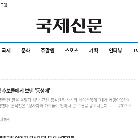
타그램
국제
문화
주말엔
스포츠
기획
인터뷰
T
 후보들에게 보낸 '동성애'
관련한 글을 올렸다.지난 27일 홍석천은 자신의 페이스북에 “내가 커밍아웃한지
했다. 홍석천은 “당사자와 가족들이 얼마나 큰 고통을 받고사는지 ... [2017-0
대통령