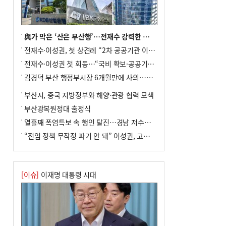
전주보다 3원 ↓
8
[속보] ‘심판 성접대’ 논란 축구협회 공식
사과…“현재는 부적절 행위 없어”
與가 막은 ‘산은 부산행’…전재수 강력한 의지 표명 없인 공염불
9
서울 중랑구서 흉기 난동…60대 남성 2명
전재수·이성권, 첫 상견례 “2차 공공기관 이전 초당 협력”(종합)
사망
전재수·이성권 첫 회동…“국비 확보·공공기관 이전 협력”
10
"올해 코스피 사이드카 43회 중 25회는 삼
김경덕 부산 행정부시장 6개월만에 사의…후임 인선 촉각
전닉스 ETF 이후 발생"
부산시, 중국 지방정부와 해양·관광 협력 모색
부산광복원정대 출정식
열흘째 폭염특보 속 행인 탈진…경남 저수율 평년의 절반
“전임 정책 무작정 파기 안 돼” 이성권, 고강도 ‘전재수 견제’ 예고
[이슈]
이재명 대통령 시대