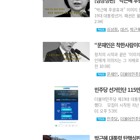
[심상정편] “박근혜 
“박근혜 후광효과” 이미지 
19대 대통령선거. 패션은 물론
2:04]
,
,
심상정
대선
박근
“문재인은 착한사람이다
정치의 시작과 끝은 ‘이미지
인에게 이미지는 그 자체로 전
전 10:08]
,
문재인
더불어민주
민주당 선거인단 115만 
더불어민주당 제19대 대통
했다. 모집이 시작된 지난 1
01 오후 5:39]
,
민주당
더불어민주
박근혜 대통령 탄핵심판