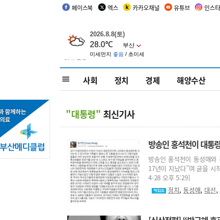
페이스북
엑스
카카오채널
유튜브
인스
사회
정치
경제
해양수산
"대통령"
최신기사
방송인 홍석천이 대통령
방송인 홍석천이 동성애와 
17년이 지났다”며 글을 시작
4-28 오후 5:29]
,
,
,
정치
동성애
대선