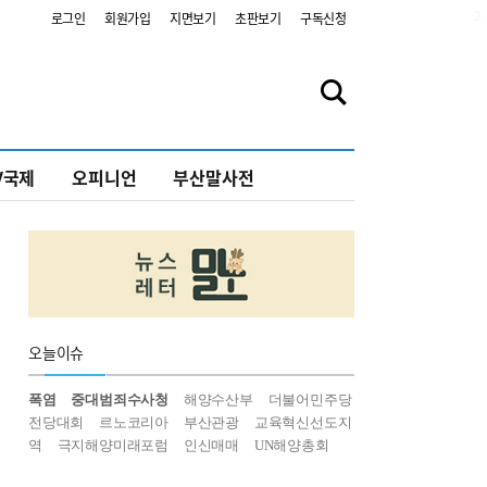
2
로그인
회원가입
지면보기
초판보기
구독신청
V국제
오피니언
부산말사전
오늘
이슈
폭염
중대범죄수사청
해양수산부
더불어민주당
전당대회
르노코리아
부산관광
교육혁신선도지
역
극지해양미래포럼
인신매매
UN해양총회