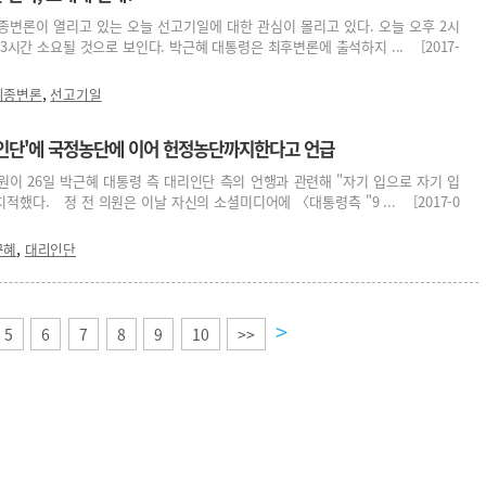
종변론이 열리고 있는 오늘 선고기일에 대한 관심이 몰리고 있다. 오늘 오후 2시
3시간 소요될 것으로 보인다. 박근혜 대통령은 최후변론에 출석하지 ... [2017-
,
최종변론
선고기일
인단'에 국정농단에 이어 헌정농단까지한다고 언급
이 26일 박근혜 대통령 측 대리인단 측의 언행과 관련해 "자기 입으로 자기 입
적했다. 정 전 의원은 이날 자신의 소셜미디어에 〈대통령측 "9 ... [2017-0
,
근혜
대리인단
>
5
6
7
8
9
10
>>