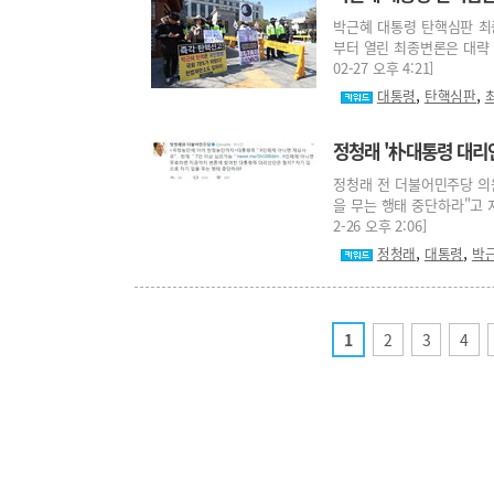
박근혜 대통령 탄핵심판 최
부터 열린 최종변론은 대략 
02-27 오후 4:21]
,
,
대통령
탄핵심판
정청래 '朴대통령 대리
정청래 전 더불어민주당 의원
을 무는 행태 중단하라"고 지
2-26 오후 2:06]
,
,
정청래
대통령
박
1
2
3
4