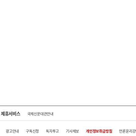
제휴서비스
국제신문대관안내
광고안내
구독신청
독자투고
기사제보
개인정보취급방침
언론윤리강