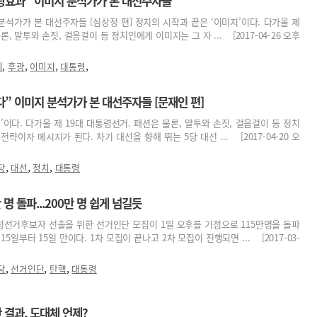
후광효과” 이미지 분석가가 본 대선주자들
분석가가 본 대선주자들 [심상정 편] 정치의 시작과 끝은 ‘이미지’이다. 다가올 제
, 말투와 손짓, 걸음걸이 등 정치인에게 이미지는 그 자 ... [2017-04-26 오후
,
,
,
,
혜
후광
이미지
대통령
” 이미지 분석가가 본 대선주자들 [문재인 편]
’이다. 다가올 제 19대 대통령선거. 패션은 물론, 말투와 손짓, 걸음걸이 등 정치
략이자 메시지가 된다. 차기 대선을 향해 뛰는 5당 대선 ... [2017-04-20 오
,
,
,
당
대선
정치
대통령
명 돌파...200만 명 쉽게 넘길듯
령선거후보자 선출을 위한 선거인단 모집이 1일 오후를 기점으로 115만명을 돌파
5일부터 15일 만이다. 1차 모집이 끝나고 2차 모집이 진행되면 ... [2017-03-
,
,
,
당
선거인단
탄핵
대통령
 결과, 도대체 언제?