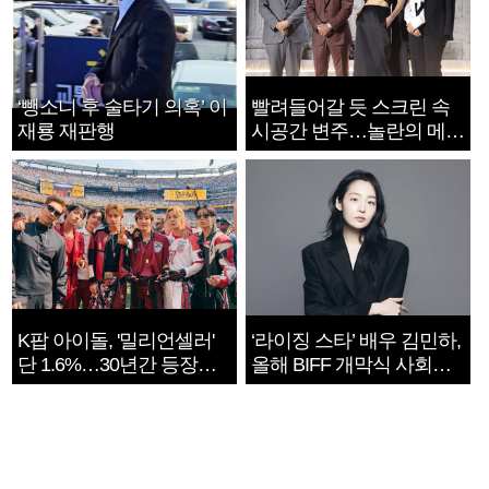
‘뺑소니 후 술타기 의혹’ 이
빨려들어갈 듯 스크린 속
재룡 재판행
시공간 변주…놀란의 메시
지는 ‘전쟁 속죄’
K팝 아이돌, '밀리언셀러'
‘라이징 스타’ 배우 김민하,
단 1.6%…30년간 등장
올해 BIFF 개막식 사회자
1182개팀 전수조사
확정