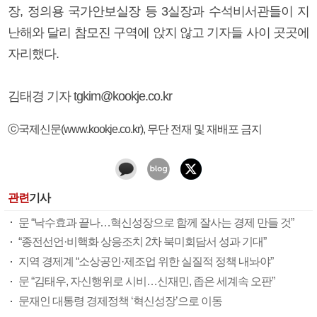
장, 정의용 국가안보실장 등 3실장과 수석비서관들이 지
난해와 달리 참모진 구역에 앉지 않고 기자들 사이 곳곳에
자리했다.
김태경 기자 tgkim@kookje.co.kr
ⓒ국제신문(www.kookje.co.kr), 무단 전재 및 재배포 금지
관련
기사
문 “낙수효과 끝나…혁신성장으로 함께 잘사는 경제 만들 것”
“종전선언·비핵화 상응조치 2차 북미회담서 성과 기대”
지역 경제계 “소상공인·제조업 위한 실질적 정책 내놔야”
문 “김태우, 자신행위로 시비…신재민, 좁은 세계속 오판”
문재인 대통령 경제정책 ‘혁신성장’으로 이동