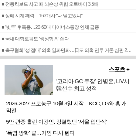
■ 전동킥보드 사고 때 뇌손상 위험 오토바이 3.5배
■ 상폐 시계 째깍…163개사 “나 떨고있니”
■ ‘빚투’ 후폭풍…20·60대 마이너스통장 연체 급증
■ 국내 대형로펌도 ‘생성형 AI’ 쓴다
■ 축구협회 ‘성 접대’ 의혹 일파만파…日도 의혹 연루 거론 심판 2명 조사
스포츠 +
‘코리아 GC 주장’ 안병훈, LIV서
韓선수 최고 성적
2026-2027 프로농구 10월 3일 시작…KCC, LG와 홈 개
막전
5만 관중 홀린 이강인, 강렬했던 ‘서울 입단식’
‘폭염 방학’ 끝…거인 다시 뛴다