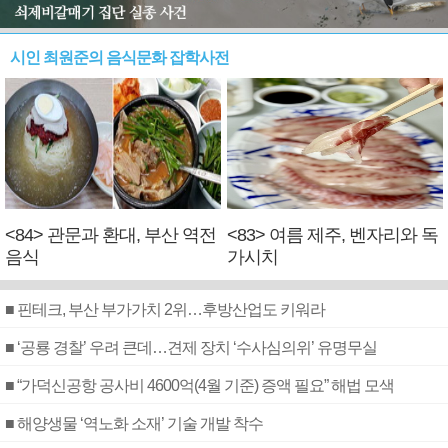
시인 최원준의 음식문화 잡학사전
<84> 관문과 환대, 부산 역전
<83> 여름 제주, 벤자리와 독
음식
가시치
■ 핀테크, 부산 부가가치 2위…후방산업도 키워라
■ ‘공룡 경찰’ 우려 큰데…견제 장치 ‘수사심의위’ 유명무실
■ “가덕신공항 공사비 4600억(4월 기준) 증액 필요” 해법 모색
■ 해양생물 ‘역노화 소재’ 기술 개발 착수