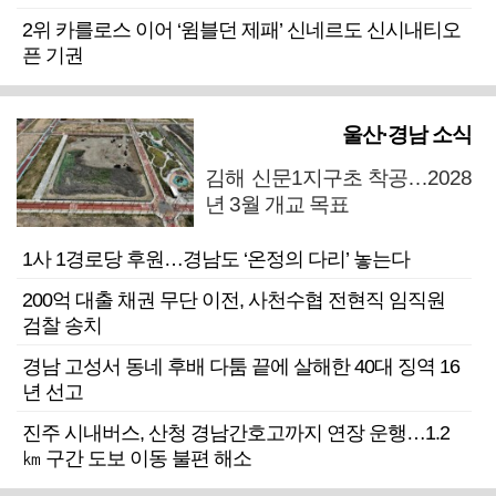
2위 카를로스 이어 ‘윔블던 제패’ 신네르도 신시내티오
픈 기권
울산·경남 소식
김해 신문1지구초 착공…2028
년 3월 개교 목표
1사 1경로당 후원…경남도 ‘온정의 다리’ 놓는다
200억 대출 채권 무단 이전, 사천수협 전현직 임직원
검찰 송치
경남 고성서 동네 후배 다툼 끝에 살해한 40대 징역 16
년 선고
진주 시내버스, 산청 경남간호고까지 연장 운행…1.2
㎞ 구간 도보 이동 불편 해소