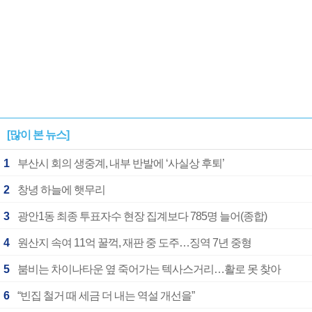
[많이 본 뉴스]
1
부산시 회의 생중계, 내부 반발에 ‘사실상 후퇴’
2
창녕 하늘에 햇무리
3
광안1동 최종 투표자수 현장 집계보다 785명 늘어(종합)
4
원산지 속여 11억 꿀꺽, 재판 중 도주…징역 7년 중형
5
붐비는 차이나타운 옆 죽어가는 텍사스거리…활로 못 찾아
6
“빈집 철거 때 세금 더 내는 역설 개선을”