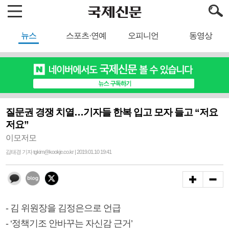
뉴스
스포츠·연예
오피니언
동영상
질문권 경쟁 치열…기자들 한복 입고 모자 들고 “저요
저요”
이모저모
김태경 기자 tgkim@kookje.co.kr | 2019.01.10 19:41
- 김 위원장을 김정은으로 언급
- ‘정책기조 안바꾸는 자신감 근거’