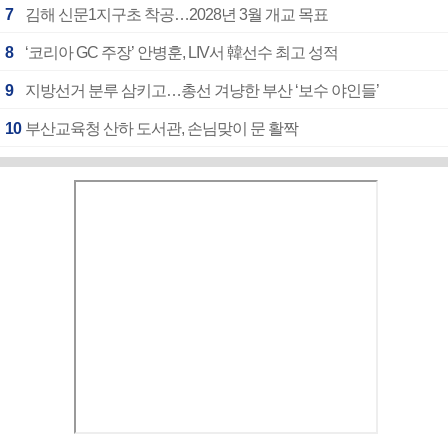
7
김해 신문1지구초 착공…2028년 3월 개교 목표
8
‘코리아 GC 주장’ 안병훈, LIV서 韓선수 최고 성적
9
지방선거 분루 삼키고…총선 겨냥한 부산 ‘보수 야인들’
10
부산교육청 산하 도서관, 손님맞이 문 활짝