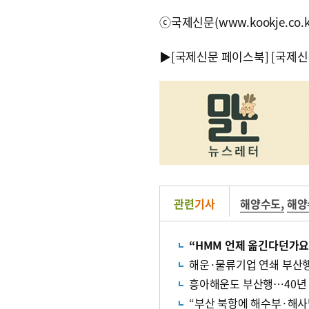
ⓒ국제신문(www.kookje.co.
▶
[국제신문 페이스북]
[국제신
관련
기사
해양수도
,
해양
“HMM 언제 옮긴다던가요
해운·물류기업 연쇄 부산
흥아해운도 부산행…40년 
“부산 북항에 해수부·해