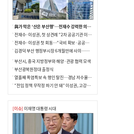
與가 막은 ‘산은 부산행’…전재수 강력한 의지 표명 없인 공염불
전재수·이성권, 첫 상견례 “2차 공공기관 이전 초당 협력”(종합)
전재수·이성권 첫 회동…“국비 확보·공공기관 이전 협력”
김경덕 부산 행정부시장 6개월만에 사의…후임 인선 촉각
부산시, 중국 지방정부와 해양·관광 협력 모색
부산광복원정대 출정식
열흘째 폭염특보 속 행인 탈진…경남 저수율 평년의 절반
“전임 정책 무작정 파기 안 돼” 이성권, 고강도 ‘전재수 견제’ 예고
[이슈]
이재명 대통령 시대