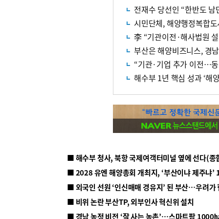
전재수 당선인 “한반도 남
시민단체, 해양행정복합도
李 “기관이전·해사법원 설
부산은 해양비즈니스, 경남
“기관·기업 추가 이전…동
해수부 1년 핵심 성과 ‘해
■ 해수부 청사, 북항 국제여객터미널 옆에 선다(종
■ 2028 유엔 해양총회 개최지, ‘부산이냐 제주냐’ 
■ 외국인 선원 ‘인신매매 경유지’ 된 부산…우려가
■ 비위 논란 부산TP, 외부인사 혁신위 설치