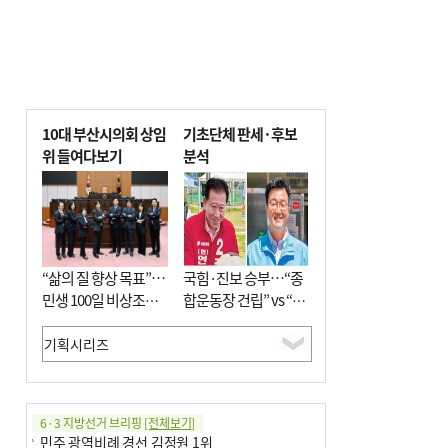
10대 부산시의회 상임
기초단체 판세·후보
위 들여다보기
분석
“삶의 질 향상 목표”…
국힘·진보 승부…“종
민생 100일 비상조치
합운동장 건립” vs “출
면밀 심사
근 공공버스 도입”
6·3 지방선거 브리핑
[전체보기]
민주 광역비례 경선 김정원 1위