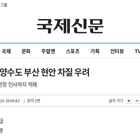
타그램
국제
문화
주말엔
스포츠
기획
인터뷰
T
양수도 부산 현안 차질 우려
관장 인사까지 적체
20 19:06:43
| 본지 3면
글자 크기
급
향