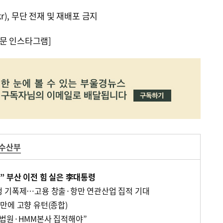
kr), 무단 전재 및 재배포 금지
문 인스타그램]
수산부
” 부산 이전 힘 실은 李대통령
행 기폭제…고용 창출·항만 연관산업 집적 기대
만에 고향 유턴(종합)
사법원·HMM본사 집적해야”