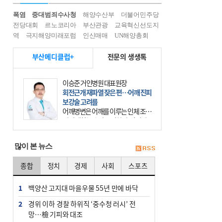
폭염
중대범죄수사청
해양수산부
더불어민주당
전당대회
르노코리아
부산관광
교육혁신선도지
역
극지해양미래포럼
인신매매
UN해양총회
부산메디클럽+
전문의 생생톡
이승준 거인병원 대표원장
회전근개 재파열 잦은 편…어깨 진피
보강술 고려를
어깨병변은 어깨를 이루는 인체 조직
에 발생하는 손상을 말한다. 여기에
는 오십견과 회전근개 증후군, 어깨
의 석회성 힘줄염 등이 있다. 국민건
많이 본 뉴스
강보험에 의하면 어깨병변
종합
정치
경제
사회
스포츠
1
백양산 고지대 마을우물 55년 만에 바닥
2
경위 이하 경찰 하위직 ‘중수청 러시’ 전
망…檢 기피와 대조