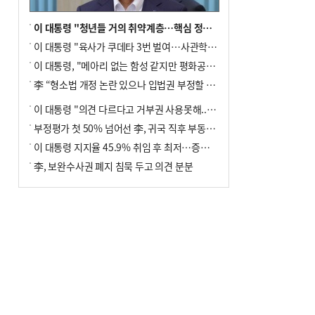
이 대통령 "청년들 거의 취약계층…핵심 정책 재편""
이 대통령 "육사가 쿠데타 3번 벌여…사관학교 통합 신속히 추진"
이 대통령, "메아리 없는 함성 같지만 평화공존책 계속해야"
李 “형소법 개정 논란 있으나 입법권 부정할 만큼은 아냐”(종합)
이 대통령 "의견 다르다고 거부권 사용못해.. 입법권 부정할 상황이라 보기 어려워"
부정평가 첫 50% 넘어선 李, 귀국 직후 부동산·증시 점검(종합)
이 대통령 지지율 45.9% 취임 후 최저…증시 폭락·연임 개헌 논란 영향
李, 보완수사권 폐지 침묵 두고 의견 분분