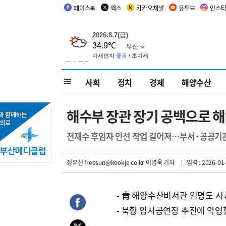
페이스북
엑스
카카오채널
유튜브
인스
사회
정치
경제
해양수산
해수부 장관 장기 공백으로 해
전재수 후임자 인선 작업 길어져…부서·공공기
정유선 freesun@kookje.co.kr 이병욱 기자
| 입력 : 2026-01-
- 靑 해양수산비서관 임명도 시
- 북항 임시공연장 추진에 악영