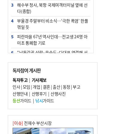
3
해수부 청사, 북항 국제여객터미널 옆에 선
다(종합)
4
부울경 주말부터 비소식…‘극한 폭염’ 한풀
꺾일 듯
5
피란마을 67년 역사인데…전교생 24명 아
미초 통폐합 기로
6
“낙동강권 삼락·을숙도·다대포 연결해 서
부산 관광 키우자”
7
오늘의 날씨- 2026년 8월 7일
독자참여 게시판
8
외국인 선원 ‘인신매매 경유지’ 된 부산…
독자투고
|
기사제보
우려가 현실로
인사
|
모임
|
개업
|
결혼
|
출산
|
동정
|
부고
9
산행안내
[사설] 해수부 신청사 북항으로 확정, 해양
|
산행후기
|
산행사진
수도 도약의 전환점
등산
가이드
|
낚시
가이드
10
르노 못 타는 부산시장…관용차 규정에 막
힌 지역기업 응원
[이슈]
전재수 부산시장