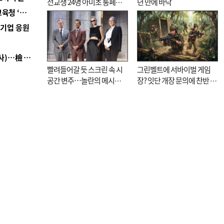
전교생 24명 아미초 통폐합
년 만에 바닥
■ 교육혁신선도지 공모 코앞인데…구·군 난색에 교육청 ‘쩔쩔’
기로
역기업 응원
■ 검사 신분 버리고 직급하향(10년 이하 저연차 검사)…檢 중수청행 기피
빨려들어갈 듯 스크린 속 시
그린벨트에 서바이벌 게임
공간 변주…놀란의 메시지
장? 잇단 개장 문의에 찬반 논
는 ‘전쟁 속죄’
쟁