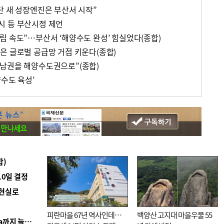
단 새 성장엔진은 부산서 시작”
시 등 부산시정 제언
립 속도”…부산서 ‘해양수도 완성’ 힘실었다(종합)
은 글로벌 공급망 거점 키운다(종합)
남권을 해양수도권으로”(종합)
양수도 육성’
합)
10일 결정
 현실로
피란마을 67년 역사인데…
백양산 고지대 마을우물 55
■ 경남 농정 비전 ‘잘 사는 농촌’…스마트팜 1000㏊까지 늘린다