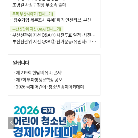
조병길 사상구청장 무소속 출마
주목 부산시의회
[전체보기]
‘장수기업 세무조사 유예’ 파격 인센티브, 부산 유출 막을까
부산선관위 지선 Q&A
[전체보기]
부산선관위 지선 Q&A ③ 사전투표 일정·사전투표함 보관
부산선관위 지선 Q&A ② 선거운동(유권자) 교육감투표용지
알립니다
· 제 219회 한낮의 유U; 콘서트
· 제7회 부마항쟁문학상 공모
· 2026 국제 어린이·청소년 경제아카데미