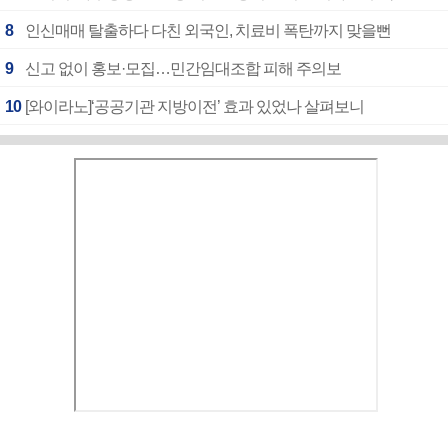
8
인신매매 탈출하다 다친 외국인, 치료비 폭탄까지 맞을뻔
9
신고 없이 홍보·모집…민간임대조합 피해 주의보
10
[와이라노]‘공공기관 지방이전’ 효과 있었나 살펴보니