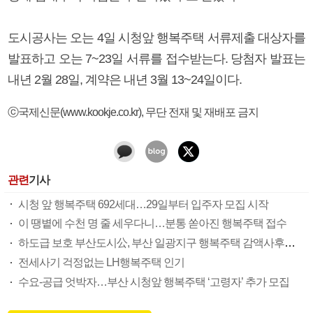
도시공사는 오는 4일 시청앞 행복주택 서류제출 대상자를
발표하고 오는 7~23일 서류를 접수받는다. 당첨자 발표는
내년 2월 28일, 계약은 내년 3월 13~24일이다.
ⓒ국제신문(www.kookje.co.kr), 무단 전재 및 재배포 금지
관련
기사
시청 앞 행복주택 692세대…29일부터 입주자 모집 시작
이 땡볕에 수천 명 줄 세우다니…분통 쏟아진 행복주택 접수
하도급 보호 부산도시公, 부산 일광지구 행복주택 감액사후확인제 첫 적용
전세사기 걱정없는 LH행복주택 인기
수요-공급 엇박자…부산 시청앞 행복주택 ‘고령자’ 추가 모집