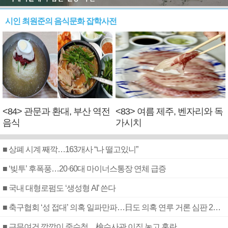
시인 최원준의 음식문화 잡학사전
<84> 관문과 환대, 부산 역전
<83> 여름 제주, 벤자리와 독
음식
가시치
■ 상폐 시계 째깍…163개사 “나 떨고있니”
■ ‘빚투’ 후폭풍…20·60대 마이너스통장 연체 급증
■ 국내 대형로펌도 ‘생성형 AI’ 쓴다
■ 축구협회 ‘성 접대’ 의혹 일파만파…日도 의혹 연루 거론 심판 2명 조사
■ 근무여건 깜깜이 중수청…檢수사관 이직 놓고 혼란