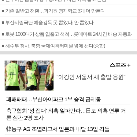
■ 기존 일반고 전환…과기원 영재학교 3개 더 만든다
■ 부산시립극단 예술감독 못 뽑았나, 안 뽑았나
■ 로봇 1000대가 상품 입출고 척척…롯데마트 24시간 배송 자동화
■ 해수부 청사, 북항 국제여객터미널 옆에 선다(종합)
스포츠 +
“이강인 서울서 새 출발 응원”
패패패패…부산아이파크 1부 승격 급제동
축구협회 ‘성 접대’ 의혹 일파만파…日도 의혹 연루 거
론 심판 2명 조사
韓농구 AG 조별리그서 일본과 내달 13일 격돌