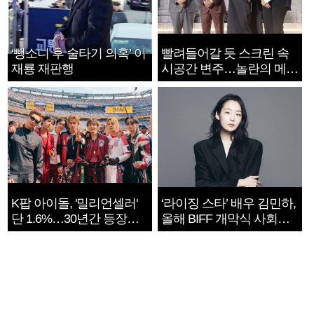
‘뺑소니 후 술타기 의혹’ 이
빨려들어갈 듯 스크린 속
재룡 재판행
시공간 변주…놀란의 메시
지는 ‘전쟁 속죄’
K팝 아이돌, '밀리언셀러'
‘라이징 스타’ 배우 김민하,
단 1.6%…30년간 등장
올해 BIFF 개막식 사회자
1182개팀 전수조사
확정