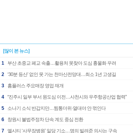
[많이 본 뉴스]
1
부산 초중교 폐교 속출…활용처 못찾아 도심 흉물화 우려
2
‘30분 등산’ 없인 못 가는 천마산전망대…최소 1년 고생길
3
홈플러스 주요매장 영업 재개
4
“진주시 일부 부서 원도심 이전…사천시와 우주항공산업 협력”
5
소나기 소식 반갑지만…찜통더위·열대야 안 꺾인다
6
창원시 불법주정차 단속 계도 중심 전환
7
엘시티 ‘사무장병원’ 일당 기소…명의 빌려준 의사는 구속