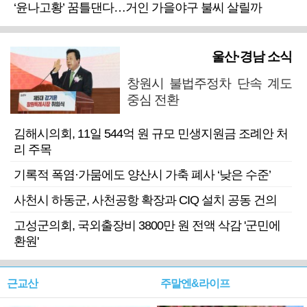
‘윤나고황’ 꿈틀댄다…거인 가을야구 불씨 살릴까
울산·경남 소식
창원시 불법주정차 단속 계도
중심 전환
김해시의회, 11일 544억 원 규모 민생지원금 조례안 처
리 주목
기록적 폭염·가뭄에도 양산시 가축 폐사 ‘낮은 수준’
사천시 하동군, 사천공항 확장과 CIQ 설치 공동 건의
고성군의회, 국외출장비 3800만 원 전액 삭감 '군민에
환원'
근교산
주말엔&라이프