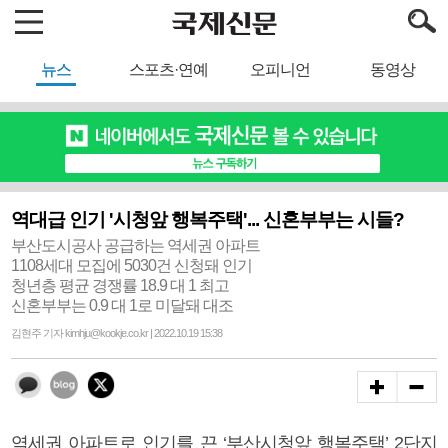
뉴스
스포츠·연예
오피니언
동영상
역대급 인기 '시청앞 행복주택'... 신혼부부는 시들?
부산도시공사 공급하는 역세권 아파트
1108세대 모집에 5030건 신청돼 인기
청년층 평균 경쟁률 18.9 대 1 최고
신혼부부는 0.9 대 1로 미달돼 대조
김현주 기자 kimhju@kookje.co.kr | 2022.10.19 15:38
역세권 아파트로 인기를 끈 ‘부산시청앞 행복주택’ 2단지