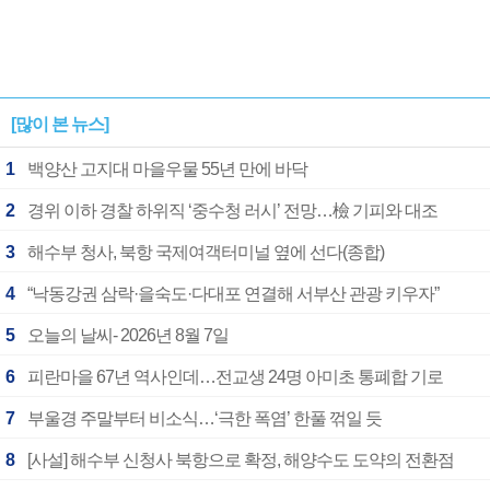
[많이 본 뉴스]
1
백양산 고지대 마을우물 55년 만에 바닥
2
경위 이하 경찰 하위직 ‘중수청 러시’ 전망…檢 기피와 대조
3
해수부 청사, 북항 국제여객터미널 옆에 선다(종합)
4
“낙동강권 삼락·을숙도·다대포 연결해 서부산 관광 키우자”
5
오늘의 날씨- 2026년 8월 7일
6
피란마을 67년 역사인데…전교생 24명 아미초 통폐합 기로
7
부울경 주말부터 비소식…‘극한 폭염’ 한풀 꺾일 듯
8
[사설] 해수부 신청사 북항으로 확정, 해양수도 도약의 전환점