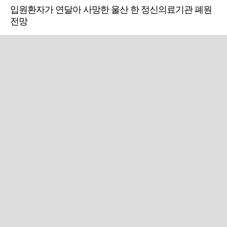
입원환자가 연달아 사망한 울산 한 정신의료기관 폐원
전망
근교산
주말엔&라이프
근교산&그너머…상주·문경
폭염보다 더 뜨거워라…100
청화산~시루봉
일을 붉게 불태울 ‘선비정신’
피었네
PC버전
엑스
페이스북
Copyright ⓒ 2015 All rights reserved by 국제신문