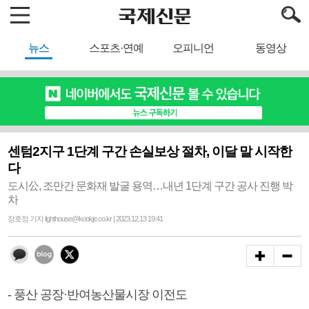
뉴스
스포츠·연예
오피니언
동영상
센텀2지구 1단계 구간 손실보상 절차, 이달 말 시작한
다
도시公, 조만간 문화재 발굴 용역…내년 1단계 구간 공사 진행 박
차
장호정 기자 lighthouse@kookje.co.kr | 2023.12.13 19:41
- 풍산 공장·반여농산물시장 이전도