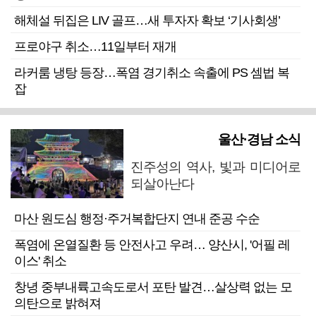
해체설 뒤집은 LIV 골프…새 투자자 확보 ‘기사회생’
프로야구 취소…11일부터 재개
라커룸 냉탕 등장…폭염 경기취소 속출에 PS 셈법 복
잡
울산·경남 소식
진주성의 역사, 빛과 미디어로
되살아난다
마산 원도심 행정·주거복합단지 연내 준공 수순
폭염에 온열질환 등 안전사고 우려… 양산시, '어필 레
이스' 취소
창녕 중부내륙고속도로서 포탄 발견…살상력 없는 모
의탄으로 밝혀져