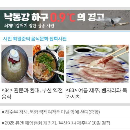
시인 최원준의 음식문화 잡학사전
<84> 관문과 환대, 부산 역전
<83> 여름 제주, 벤자리와 독
음식
가시치
■ 해수부 청사, 북항 국제여객터미널 옆에 선다(종합)
■ 2028 유엔 해양총회 개최지, ‘부산이냐 제주냐’ 10일 결정