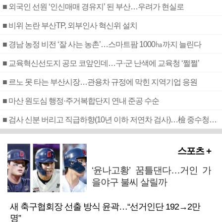
■ 외국인 선원 ‘인신매매 경유지’ 된 부산…우려가 현실로
■ 비위 논란 부산TP, 외부인사 혁신위 설치
■ 경남 농정 비전 ‘잘 사는 농촌’…스마트팜 1000㏊까지 늘린다
■ 교육혁신선도지 공모 코앞인데…구·군 난색에 교육청 ‘쩔쩔’
■ 르노 못 타는 부산시장…관용차 규정에 막힌 지역기업 응원
■ 마산 원도심 행정·주거복합단지 연내 준공 수순
■ 검사 신분 버리고 직급하향(10년 이하 저연차 검사)…檢 중수청행 기피
스포츠 +
‘윤나고황’ 꿈틀댄다…거인 가
을야구 불씨 살릴까
새 축구협회장 선출 방식 윤곽…“선거인단 192→2만
명”