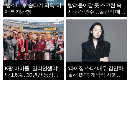
‘뺑소니 후 술타기 의혹’ 이
빨려들어갈 듯 스크린 속
재룡 재판행
시공간 변주…놀란의 메시
지는 ‘전쟁 속죄’
K팝 아이돌, '밀리언셀러'
‘라이징 스타’ 배우 김민하,
단 1.6%…30년간 등장
올해 BIFF 개막식 사회자
1182개팀 전수조사
확정