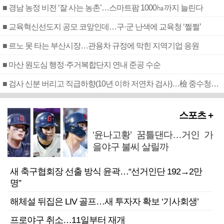
■ 경남 농정 비전 ‘잘 사는 농촌’…스마트팜 1000㏊까지 늘린다
■ 교육혁신선도지 공모 코앞인데…구·군 난색에 교육청 ‘쩔쩔’
■ 르노 못 타는 부산시장…관용차 규정에 막힌 지역기업 응원
■ 마산 원도심 행정·주거복합단지 연내 준공 수순
■ 검사 신분 버리고 직급하향(10년 이하 저연차 검사)…檢 중수청행 기피
스포츠 +
‘윤나고황’ 꿈틀댄다…거인 가
을야구 불씨 살릴까
새 축구협회장 선출 방식 윤곽…“선거인단 192→2만
명”
해체설 뒤집은 LIV 골프…새 투자자 확보 ‘기사회생’
프로야구 취소…11일부터 재개