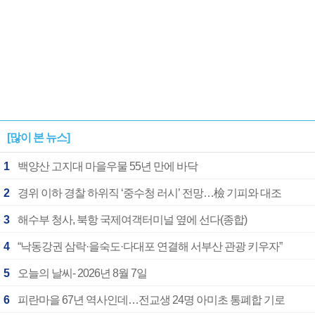
[많이 본 뉴스]
1
백양산 고지대 마을우물 55년 만에 바닥
2
경위 이하 경찰 하위직 ‘중수청 러시’ 전망…檢 기피와 대조
3
해수부 청사, 북항 국제여객터미널 옆에 선다(종합)
4
“낙동강권 삼락·을숙도·다대포 연결해 서부산 관광 키우자”
5
오늘의 날씨- 2026년 8월 7일
6
피란마을 67년 역사인데…전교생 24명 아미초 통폐합 기로