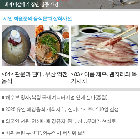
시인 최원준의 음식문화 잡학사전
<84> 관문과 환대, 부산 역전
<83> 여름 제주, 벤자리와 독
음식
가시치
■ 해수부 청사, 북항 국제여객터미널 옆에 선다(종합)
■ 2028 유엔 해양총회 개최지, ‘부산이냐 제주냐’ 10일 결정
■ 외국인 선원 ‘인신매매 경유지’ 된 부산…우려가 현실로
■ 비위 논란 부산TP, 외부인사 혁신위 설치