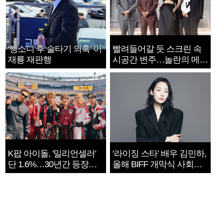
‘뺑소니 후 술타기 의혹’ 이
빨려들어갈 듯 스크린 속
재룡 재판행
시공간 변주…놀란의 메시
지는 ‘전쟁 속죄’
K팝 아이돌, '밀리언셀러'
‘라이징 스타’ 배우 김민하,
단 1.6%…30년간 등장
올해 BIFF 개막식 사회자
1182개팀 전수조사
확정