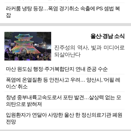
라커룸 냉탕 등장…폭염 경기취소 속출에 PS 셈법 복
잡
울산·경남 소식
진주성의 역사, 빛과 미디어로
되살아난다
마산 원도심 행정·주거복합단지 연내 준공 수순
폭염에 온열질환 등 안전사고 우려… 양산시, '어필 레
이스' 취소
창녕 중부내륙고속도로서 포탄 발견…살상력 없는 모
의탄으로 밝혀져
입원환자가 연달아 사망한 울산 한 정신의료기관 폐원
전망