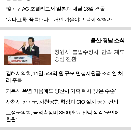
韓농구 AG 조별리그서 일본과 내달 13일 격돌
‘윤나고황’ 꿈틀댄다…거인 가을야구 불씨 살릴까
울산·경남 소식
창원시 불법주정차 단속 계도
중심 전환
김해시의회, 11일 544억 원 규모 민생지원금 조례안 처
리 주목
기록적 폭염·가뭄에도 양산시 가축 폐사 ‘낮은 수준’
사천시 하동군, 사천공항 확장과 CIQ 설치 공동 건의
고성군의회, 국외출장비 3800만 원 전액 삭감 '군민에
환원'