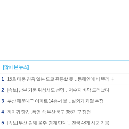
[많이 본 뉴스]
1
15호 태풍 찬홈 일본 도쿄 관통할 듯…동해안에 비 뿌리나
2
[속보] 남부 가뭄 위성서도 선명…저수지 바닥 드러났다
3
부산 해운대구 아파트 14층서 불…실외기 과열 추정
4
까마귀 탓?…폭염 속 부산 북구 986가구 정전
5
[속보] 부산·김해·울주 ‘경계 단계’…전국 48개 시군 가뭄