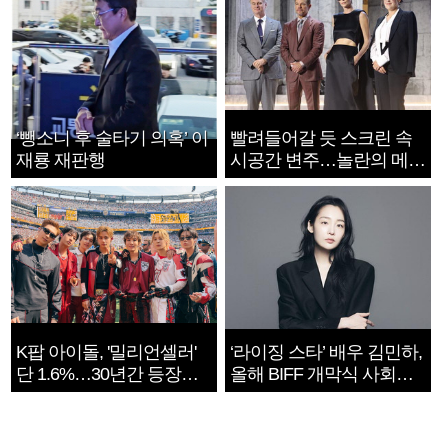
‘뺑소니 후 술타기 의혹’ 이
빨려들어갈 듯 스크린 속
재룡 재판행
시공간 변주…놀란의 메시
지는 ‘전쟁 속죄’
K팝 아이돌, '밀리언셀러'
‘라이징 스타’ 배우 김민하,
단 1.6%…30년간 등장
올해 BIFF 개막식 사회자
1182개팀 전수조사
확정