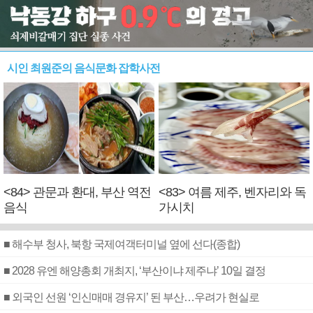
시인 최원준의 음식문화 잡학사전
<84> 관문과 환대, 부산 역전
<83> 여름 제주, 벤자리와 독
음식
가시치
■ 해수부 청사, 북항 국제여객터미널 옆에 선다(종합)
■ 2028 유엔 해양총회 개최지, ‘부산이냐 제주냐’ 10일 결정
■ 외국인 선원 ‘인신매매 경유지’ 된 부산…우려가 현실로