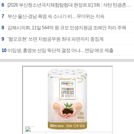
6
[2026 부산청소년극지체험탐험대 현장르포] 3회 : 석탄 탄광촌에서 북극 연구의 중심지로
7
부산·울산·경남 폭염 속 소나기·비…무더위는 지속
8
김해시의회, 11일 544억 원 규모 민생지원금 조례안 처리 주목
9
‘혐오표현’ 쓰면 지방공무원 최대 파면까지 중징계
10
이임생, 홍명보 선임 독단적 결정 아냐…면담 메모 제출