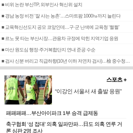
■ 비위 논란 부산TP, 외부인사 혁신위 설치
■ 경남 농정 비전 ‘잘 사는 농촌’…스마트팜 1000㏊까지 늘린다
■ 교육혁신선도지 공모 코앞인데…구·군 난색에 교육청 ‘쩔쩔’
■ 르노 못 타는 부산시장…관용차 규정에 막힌 지역기업 응원
■ 마산 원도심 행정·주거복합단지 연내 준공 수순
■ 검사 신분 버리고 직급하향(10년 이하 저연차 검사)…檢 중수청행 기피
스포츠 +
“이강인 서울서 새 출발 응원”
패패패패…부산아이파크 1부 승격 급제동
축구협회 ‘성 접대’ 의혹 일파만파…日도 의혹 연루 거
론 심판 2명 조사