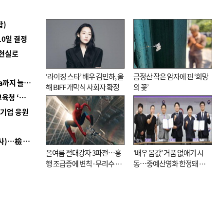
합)
10일 결정
 현실로
‘라이징 스타’ 배우 김민하, 올
금정산 작은 암자에 핀 ‘희망
■ 경남 농정 비전 ‘잘 사는 농촌’…스마트팜 1000㏊까지 늘린다
해 BIFF 개막식 사회자 확정
의 꽃’
■ 교육혁신선도지 공모 코앞인데…구·군 난색에 교육청 ‘쩔쩔’
역기업 응원
■ 검사 신분 버리고 직급하향(10년 이하 저연차 검사)…檢 중수청행 기피
올여름 절대강자 3파전…흥
‘배우 몸값’ 거품 없애기 시
행 조급증에 변칙·무리수 마
동…중예산영화 한정돼 실
케팅도
효성 의문도