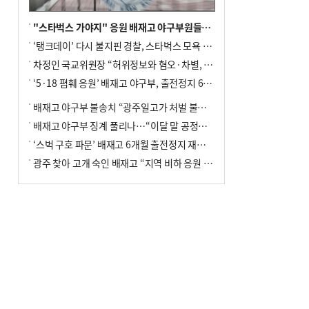
"스타벅스 가야지" 응원 배재고 야구부원들, 학교서 징계 처분
‘탱크데이’ 다시 불지핀 경찰, 스타벅스 모욕 혐의 압수수색
차정인 국교위원장 “허위정보와 혐오·차별, 학교 교실까지 유입"
‘5·18 폄훼 응원’ 배재고 야구부, 출전정지 6개월→1개월 감경
배재고 야구부 불송치 “광주일고가 처벌 불원 의사 표해”
배재고 야구부 징계 풀리나…“이달 말 공정위서 재심의”
‘스벅 구호 파문’ 배재고 6개월 출전정지 재심 신청키로
광주 찾아 고개 숙인 배재고 “지역 비하 응원 잘못”(종합)