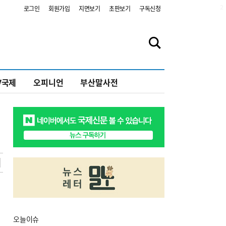
2
로그인
회원가입
지면보기
초판보기
구독신청
V국제
오피니언
부산말사전
오늘
이슈