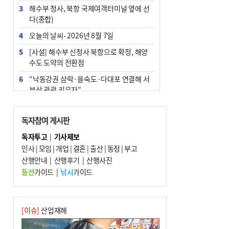
3
해수부 청사, 북항 국제여객터미널 옆에 선
다(종합)
4
오늘의 날씨- 2026년 8월 7일
5
[사설] 해수부 신청사 북항으로 확정, 해양
수도 도약의 전환점
6
“낙동강권 삼락·을숙도·다대포 연결해 서
부산 관광 키우자”
7
부울경 주말부터 비소식…‘극한 폭염’ 한풀
꺾일 듯
독자참여 게시판
8
피란마을 67년 역사인데…전교생 24명 아
독자투고
|
기사제보
미초 통폐합 기로
인사
|
모임
|
개업
|
결혼
|
출산
|
동정
|
부고
9
산행안내
외국인 선원 ‘인신매매 경유지’ 된 부산…
|
산행후기
|
산행사진
우려가 현실로
등산
가이드
|
낚시
가이드
10
수사독점 책임 커진 경찰, 방치사건 해결 부
랴부랴 속도전
[이슈]
산업재해