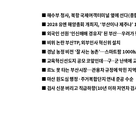
■ 해수부 청사, 북항 국제여객터미널 옆에 선다(종
■ 2028 유엔 해양총회 개최지, ‘부산이냐 제주냐’ 
■ 외국인 선원 ‘인신매매 경유지’ 된 부산…우려가
■ 비위 논란 부산TP, 외부인사 혁신위 설치
■ 르노 못 타는 부산시장…관용차 규정에 막힌 지
■ 마산 원도심 행정·주거복합단지 연내 준공 수순