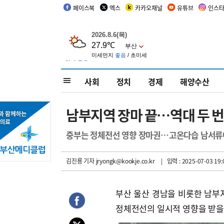
페이스북
엑스
카카오채널
유튜브
인스
사회
정치
경제
해양수산
남부지역 장마 끝…역대 두 번
중부는 정체전선 영향 장마권…고온다습 남서류
김진룡 기자
jryongk@kookje.co.kr
| 입력 : 2025-07-03 19:
부산 울산 경남을 비롯한 남부
정체전선의 일시적 영향을 받을 