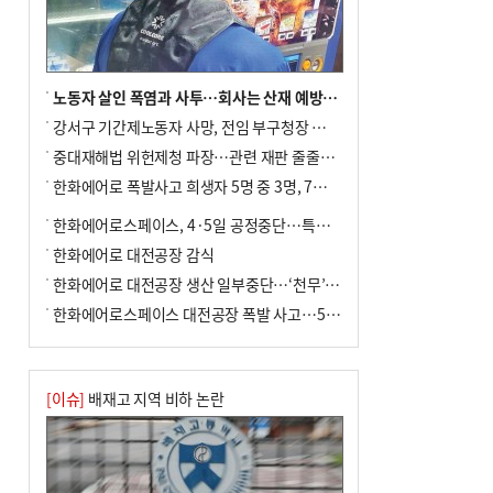
노동자 살인 폭염과 사투…회사는 산재 예방·전기료 절감 전력
강서구 기간제노동자 사망, 전임 부구청장 檢 송치
중대재해법 위헌제청 파장…관련 재판 줄줄이 브레이크
한화에어로 폭발사고 희생자 5명 중 3명, 7일 영면
한화에어로스페이스, 4·5일 공정중단…특별 안전점검
한화에어로 대전공장 감식
한화에어로 대전공장 생산 일부중단…‘천무’ 수출 비상
한화에어로스페이스 대전공장 폭발 사고…5명 사망·2명 부상(종합)
[이슈]
배재고 지역 비하 논란