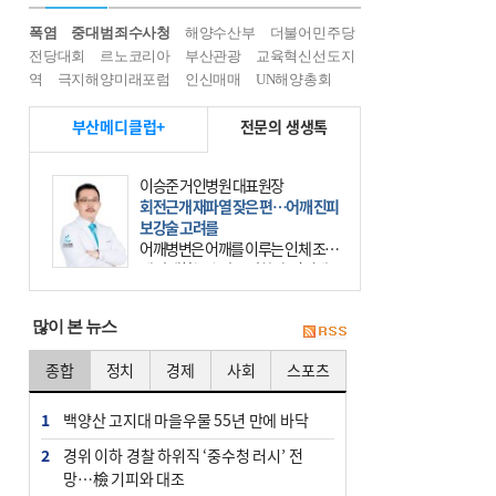
폭염
중대범죄수사청
해양수산부
더불어민주당
전당대회
르노코리아
부산관광
교육혁신선도지
역
극지해양미래포럼
인신매매
UN해양총회
부산메디클럽+
전문의 생생톡
이승준 거인병원 대표원장
회전근개 재파열 잦은 편…어깨 진피
보강술 고려를
어깨병변은 어깨를 이루는 인체 조직
에 발생하는 손상을 말한다. 여기에
는 오십견과 회전근개 증후군, 어깨
의 석회성 힘줄염 등이 있다. 국민건
많이 본 뉴스
강보험에 의하면 어깨병변
종합
정치
경제
사회
스포츠
1
백양산 고지대 마을우물 55년 만에 바닥
2
경위 이하 경찰 하위직 ‘중수청 러시’ 전
망…檢 기피와 대조