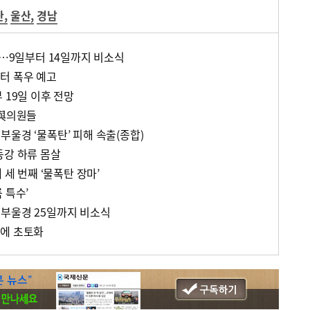
산
,
울산
,
경남
’…9일부터 14일까지 비소식
터 폭우 예고
 19일 이후 전망
 與의원들
울경 ‘물폭탄’ 피해 속출(종합)
동강 하류 몸살
 세 번째 ‘물폭탄 장마’
 특수’
부울경 25일까지 비소식
마에 초토화