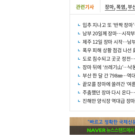
관련
기사
장마
,
폭염
,
부
입추 지나고 또 ‘반짝 장마
남부 20일께 장마…시작부
제주 12일 장마 시작…남부
폭우 피해 상황 점검 나선
도로 침수되고 곳곳 정전…부
장마 뒤에 ‘쓰레기山’…낙
부산 한 달 간 798㎜…역대
끝모를 장마에 쓸려간 ‘여름
주춤했던 장마 다시 온다…
진해만 양식장 역대급 장