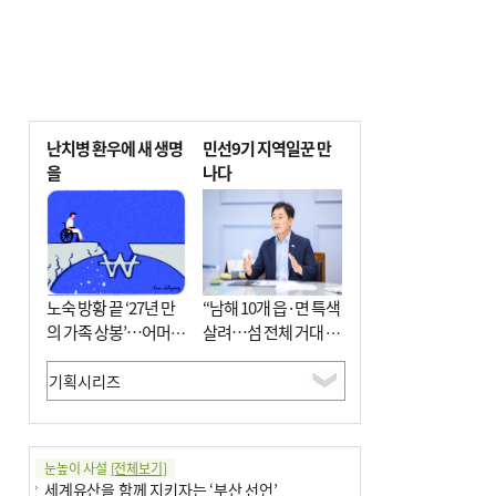
난치병 환우에 새 생명
민선9기 지역일꾼 만
을
나다
노숙 방황 끝 ‘27년 만
“남해 10개 읍·면 특색
의 가족 상봉’…어머니
살려…섬 전체 거대 정
와 행복 꿈꿔
원으로 조성”
눈높이 사설
[전체보기]
세계유산을 함께 지키자는 ‘부산 선언’