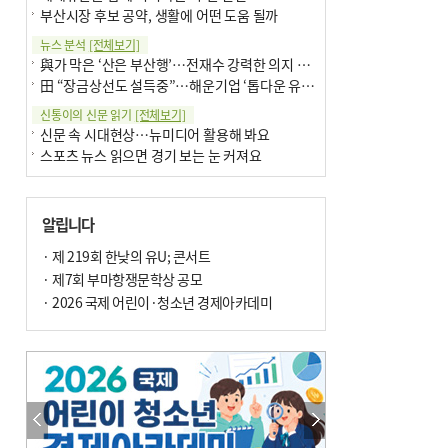
부산시장 후보 공약, 생활에 어떤 도움 될까
뉴스 분석
[전체보기]
與가 막은 ‘산은 부산행’…전재수 강력한 의지 표명 없인 공염불
田 “장금상선도 설득중”…해운기업 ‘톱다운 유치전’ 가속
신통이의 신문 읽기
[전체보기]
신문 속 시대현상…뉴미디어 활용해 봐요
스포츠 뉴스 읽으면 경기 보는 눈 커져요
어떻게 생각하십니까
[전체보기]
구·군 승진 축하화분 관행 없애자니 소상공인 울상
알립니다
3년째 병상에 있는 구의원…의정활동 못해도 월급 그대로
팩트체크
· 제 219회 한낮의 유U; 콘서트
[전체보기]
금정산 반려견 데리고 갈 수 있나…알아보니 ‘국립공원은 출입 불가’
· 제7회 부마항쟁문학상 공모
서울 도림천도 공업용수 활용한다는 사례, 정수 없이 한강물 공급…수질만 공업용수
· 2026 국제 어린이·청소년 경제아카데미
포토에세이
[전체보기]
연꽃 위 개개비
의령 한우산 털중나리
한 손 뉴스
[전체보기]
시민이 개발한 폭염 대응 앱 ‘그늘로’ 길안내 지도 등 인기
골목 맛집 발굴 고메 셀렉션…부산시, 페스티벌 시월 연계