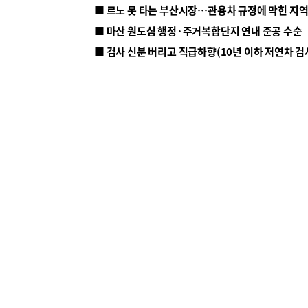
■ 르노 못 타는 부산시장…관용차 규정에 막힌 지
■ 마산 원도심 행정·주거복합단지 연내 준공 수순