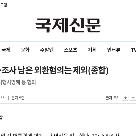
타그램
국제
문화
주말엔
스포츠
기획
인터뷰
T
…조사 남은 외환혐의는 제외(종합)
리행사방해 등 혐의
:35
| 본지 5면
글자 크기
감
열 전 대통령에 대한 구속영장을 청구했다. 2차 소환조사