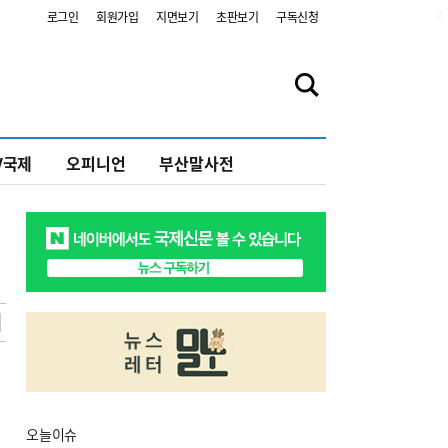
2
로그인
회원가입
지면보기
초판보기
구독신청
V국제
오피니언
부산말사전
오늘
이슈