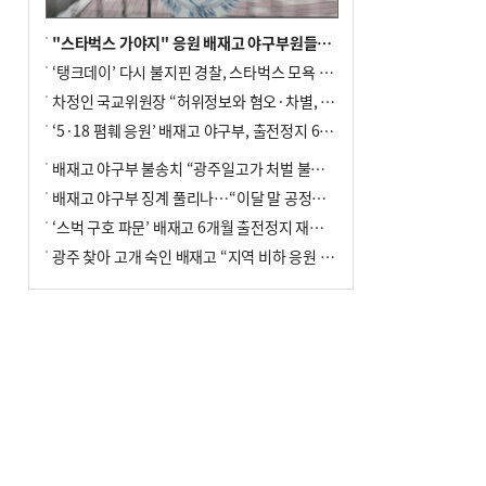
"스타벅스 가야지" 응원 배재고 야구부원들, 학교서 징계 처분
‘탱크데이’ 다시 불지핀 경찰, 스타벅스 모욕 혐의 압수수색
차정인 국교위원장 “허위정보와 혐오·차별, 학교 교실까지 유입"
‘5·18 폄훼 응원’ 배재고 야구부, 출전정지 6개월→1개월 감경
배재고 야구부 불송치 “광주일고가 처벌 불원 의사 표해”
배재고 야구부 징계 풀리나…“이달 말 공정위서 재심의”
‘스벅 구호 파문’ 배재고 6개월 출전정지 재심 신청키로
광주 찾아 고개 숙인 배재고 “지역 비하 응원 잘못”(종합)