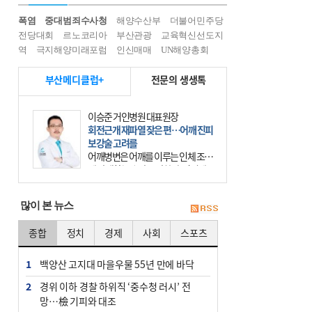
폭염
중대범죄수사청
해양수산부
더불어민주당
전당대회
르노코리아
부산관광
교육혁신선도지
역
극지해양미래포럼
인신매매
UN해양총회
부산메디클럽+
전문의 생생톡
이승준 거인병원 대표원장
회전근개 재파열 잦은 편…어깨 진피
보강술 고려를
어깨병변은 어깨를 이루는 인체 조직
에 발생하는 손상을 말한다. 여기에
는 오십견과 회전근개 증후군, 어깨
의 석회성 힘줄염 등이 있다. 국민건
많이 본 뉴스
강보험에 의하면 어깨병변
종합
정치
경제
사회
스포츠
1
백양산 고지대 마을우물 55년 만에 바닥
2
경위 이하 경찰 하위직 ‘중수청 러시’ 전
망…檢 기피와 대조