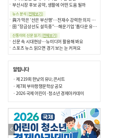
부산시장 후보 공약, 생활에 어떤 도움 될까
뉴스 분석
[전체보기]
與가 막은 ‘산은 부산행’…전재수 강력한 의지 표명 없인 공염불
田 “장금상선도 설득중”…해운기업 ‘톱다운 유치전’ 가속
신통이의 신문 읽기
[전체보기]
신문 속 시대현상…뉴미디어 활용해 봐요
스포츠 뉴스 읽으면 경기 보는 눈 커져요
어떻게 생각하십니까
[전체보기]
구·군 승진 축하화분 관행 없애자니 소상공인 울상
알립니다
3년째 병상에 있는 구의원…의정활동 못해도 월급 그대로
팩트체크
· 제 219회 한낮의 유U; 콘서트
[전체보기]
금정산 반려견 데리고 갈 수 있나…알아보니 ‘국립공원은 출입 불가’
· 제7회 부마항쟁문학상 공모
서울 도림천도 공업용수 활용한다는 사례, 정수 없이 한강물 공급…수질만 공업용수
· 2026 국제 어린이·청소년 경제아카데미
포토에세이
[전체보기]
연꽃 위 개개비
의령 한우산 털중나리
한 손 뉴스
[전체보기]
시민이 개발한 폭염 대응 앱 ‘그늘로’ 길안내 지도 등 인기
골목 맛집 발굴 고메 셀렉션…부산시, 페스티벌 시월 연계