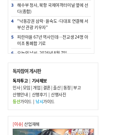
3
해수부 청사, 북항 국제여객터미널 옆에 선
다(종합)
4
“낙동강권 삼락·을숙도·다대포 연결해 서
부산 관광 키우자”
5
피란마을 67년 역사인데…전교생 24명 아
미초 통폐합 기로
6
오늘의 날씨- 2026년 8월 7일
7
부울경 주말부터 비소식…‘극한 폭염’ 한풀
꺾일 듯
독자참여 게시판
8
[사설] 해수부 신청사 북항으로 확정, 해양
독자투고
|
기사제보
수도 도약의 전환점
인사
|
모임
|
개업
|
결혼
|
출산
|
동정
|
부고
9
산행안내
외국인 선원 ‘인신매매 경유지’ 된 부산…
|
산행후기
|
산행사진
우려가 현실로
등산
가이드
|
낚시
가이드
10
르노 못 타는 부산시장…관용차 규정에 막
힌 지역기업 응원
[이슈]
산업재해