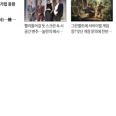
역기업 응원
■ 검사 신분 버리고 직급하향(10년 이하 저연차 검사)…檢 중수청행 기피
빨려들어갈 듯 스크린 속 시
그린벨트에 서바이벌 게임
공간 변주…놀란의 메시지
장? 잇단 개장 문의에 찬반 논
는 ‘전쟁 속죄’
쟁