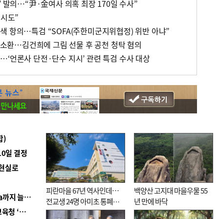
’ 발의…“尹·金여사 의혹 최장 170일 수사”
 시도”
색 항의…특검 “SOFA(주한미군지위협정) 위반 아냐”
일 소환…김건희에 그림 선물 후 공천 청탁 혐의
…‘언론사 단전·단수 지시’ 관련 특검 수사 대상
합)
10일 결정
 현실로
피란마을 67년 역사인데…
백양산 고지대 마을우물 55
■ 경남 농정 비전 ‘잘 사는 농촌’…스마트팜 1000㏊까지 늘린다
전교생 24명 아미초 통폐합
년 만에 바닥
■ 교육혁신선도지 공모 코앞인데…구·군 난색에 교육청 ‘쩔쩔’
기로