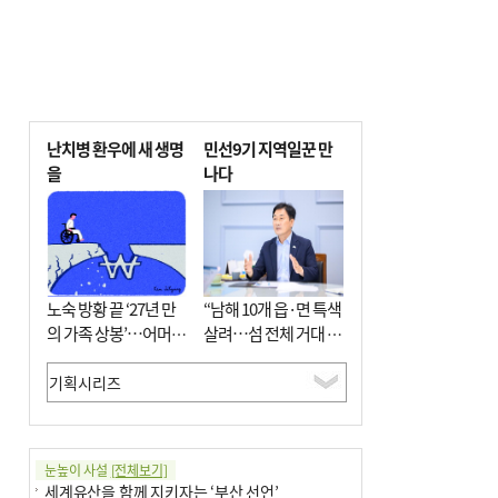
난치병 환우에 새 생명
민선9기 지역일꾼 만
을
나다
노숙 방황 끝 ‘27년 만
“남해 10개 읍·면 특색
의 가족 상봉’…어머니
살려…섬 전체 거대 정
와 행복 꿈꿔
원으로 조성”
눈높이 사설
[전체보기]
세계유산을 함께 지키자는 ‘부산 선언’