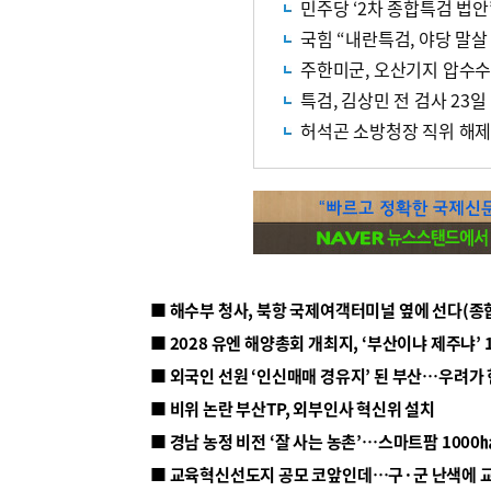
민주당 ‘2차 종합특검 법안
국힘 “내란특검, 야당 말살
주한미군, 오산기지 압수수
특검, 김상민 전 검사 23
허석곤 소방청장 직위 해제
■ 해수부 청사, 북항 국제여객터미널 옆에 선다(종
■ 2028 유엔 해양총회 개최지, ‘부산이냐 제주냐’ 
■ 외국인 선원 ‘인신매매 경유지’ 된 부산…우려가
■ 비위 논란 부산TP, 외부인사 혁신위 설치