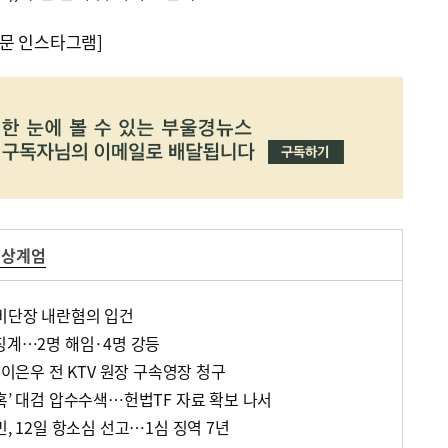
문 인스타그램]
비상계엄
경비단장 내란혐의 입건
징계…2명 해임·4명 강등
 이은우 전 KTV 원장 구속영장 청구
혹’ 대검 압수수색…헌법TF 자료 확보 나서
민, 12일 항소심 선고…1심 징역 7년