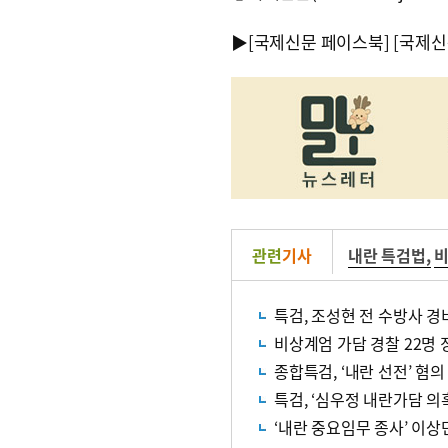
▶
[국제신문 페이스북]
[국제신
관련
기사
내란 특검법
,
특검, 조성현 전 수방사 
비상계엄 가담 경찰 22명 
종합특검, ‘내란 선전’ 혐의
특검, ‘심우정 내란가담 의
‘내란 중요임무 종사’ 이상