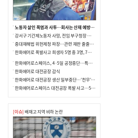
노동자 살인 폭염과 사투…회사는 산재 예방·전기료 절감 전력
강서구 기간제노동자 사망, 전임 부구청장 檢 송치
중대재해법 위헌제청 파장…관련 재판 줄줄이 브레이크
한화에어로 폭발사고 희생자 5명 중 3명, 7일 영면
한화에어로스페이스, 4·5일 공정중단…특별 안전점검
한화에어로 대전공장 감식
한화에어로 대전공장 생산 일부중단…‘천무’ 수출 비상
한화에어로스페이스 대전공장 폭발 사고…5명 사망·2명 부상(종합)
[이슈]
배재고 지역 비하 논란