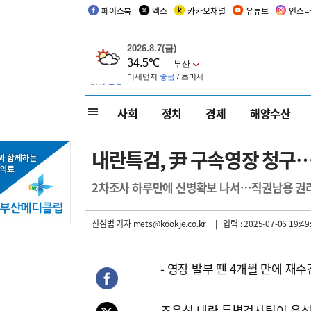
페이스북
엑스
카카오채널
유튜브
인스
사회
정치
경제
해양수산
내란특검, 尹 구속영장 청구
2차조사 하루만에 신병확보 나서…직권남용 권
신심범 기자
mets@kookje.co.kr
| 입력 : 2025-07-06 19:49
- 영장 발부 땐 4개월 만에 재수
조은석 내란 특별검사팀이 윤석