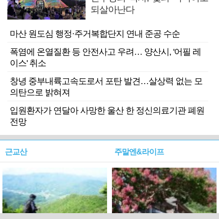
되살아난다
마산 원도심 행정·주거복합단지 연내 준공 수순
폭염에 온열질환 등 안전사고 우려… 양산시, '어필 레
이스' 취소
창녕 중부내륙고속도로서 포탄 발견…살상력 없는 모
의탄으로 밝혀져
입원환자가 연달아 사망한 울산 한 정신의료기관 폐원
전망
근교산
주말엔&라이프