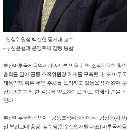
- 집행위원장 백진현 동서대 교수
- 부산음협과 운영주체 갈등 봉합
부산마루국제음악제가 사단법인을 위한 조직위원회 창립
총회를 열어 공동 조직위원장 체재를 구축했다. 또 마루국
제음악제 측은 운영 주체를 둘러싸고 갈등을 빚어왔던 부
산음악협회와 한 걸음씩 양보하기로 하고 화해의 손을 잡
았다.
부산마루국제음악제 공동조직위원장에는 김상용(사진)
전 부산교대 총장, 김수명(한수산업개발 대표) 마루국제음