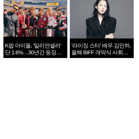
K팝 아이돌, '밀리언셀러'
‘라이징 스타’ 배우 김민하,
단 1.6%…30년간 등장
올해 BIFF 개막식 사회자
1182개팀 전수조사
확정