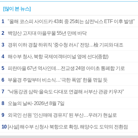
[많이 본 뉴스]
1
"올해 코스피 사이드카 43회 중 25회는 삼전닉스 ETF 이후 발생"
2
백양산 고지대 마을우물 55년 만에 바닥
3
경위 이하 경찰 하위직 ‘중수청 러시’ 전망…檢 기피와 대조
4
해수부 청사, 북항 국제여객터미널 옆에 선다(종합)
5
피란마을 67년 역사인데…전교생 24명 아미초 통폐합 기로
6
부울경 주말부터 비소식…‘극한 폭염’ 한풀 꺾일 듯
7
“낙동강권 삼락·을숙도·다대포 연결해 서부산 관광 키우자”
8
오늘의 날씨- 2026년 8월 7일
9
외국인 선원 ‘인신매매 경유지’ 된 부산…우려가 현실로
10
[사설] 해수부 신청사 북항으로 확정, 해양수도 도약의 전환점