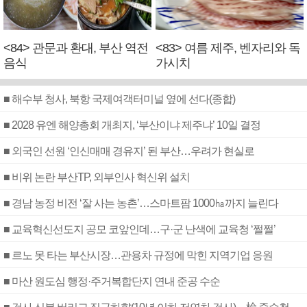
<84> 관문과 환대, 부산 역전
<83> 여름 제주, 벤자리와 독
음식
가시치
■ 해수부 청사, 북항 국제여객터미널 옆에 선다(종합)
■ 2028 유엔 해양총회 개최지, ‘부산이냐 제주냐’ 10일 결정
■ 외국인 선원 ‘인신매매 경유지’ 된 부산…우려가 현실로
■ 비위 논란 부산TP, 외부인사 혁신위 설치
■ 경남 농정 비전 ‘잘 사는 농촌’…스마트팜 1000㏊까지 늘린다
■ 교육혁신선도지 공모 코앞인데…구·군 난색에 교육청 ‘쩔쩔’
■ 르노 못 타는 부산시장…관용차 규정에 막힌 지역기업 응원
■ 마산 원도심 행정·주거복합단지 연내 준공 수순