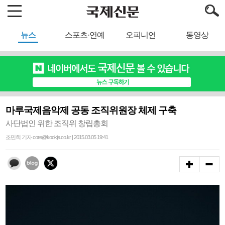
뉴스
스포츠·연예
오피니언
동영상
마루국제음악제 공동 조직위원장 체제 구축
사단법인 위한 조직위 창립총회
조민희 기자 core@kookje.co.kr | 2015.03.05 19:41