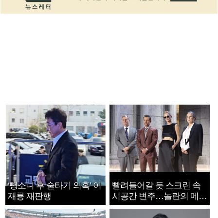
‘뺑소니 후 술타기 의혹’ 이
빨려들어갈 듯 스크린 속
재룡 재판행
시공간 변주…놀란의 메시
지는 ‘전쟁 속죄’