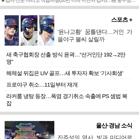
■ 검사 신분 버리고 직급하향(10년 이하 저연차 검사)…檢 중수청행 기피
스포츠 +
‘윤나고황’ 꿈틀댄다…거인 가
을야구 불씨 살릴까
새 축구협회장 선출 방식 윤곽…“선거인단 192→2만
명”
해체설 뒤집은 LIV 골프…새 투자자 확보 ‘기사회생’
프로야구 취소…11일부터 재개
라커룸 냉탕 등장…폭염 경기취소 속출에 PS 셈법 복
잡
울산·경남 소식
진주성의 역사, 빛과 미디어로