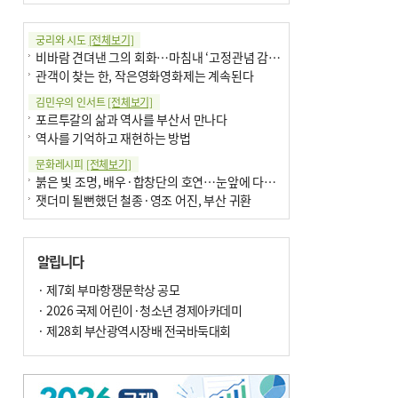
궁리와 시도
[전체보기]
비바람 견뎌낸 그의 회화…마침내 ‘고정관념 감옥’서 해방
관객이 찾는 한, 작은영화영화제는 계속된다
김민우의 인서트
[전체보기]
포르투갈의 삶과 역사를 부산서 만나다
역사를 기억하고 재현하는 방법
문화레시피
[전체보기]
붉은 빛 조명, 배우·합창단의 호연…눈앞에 다가온 부산오페라하우스
잿더미 될뻔했던 철종·영조 어진, 부산 귀환
박현주의 신간돋보기
[전체보기]
달구비·여우비…다양한 비 이름 外
알립니다
6·25 세계에 알린 女 종군기자 外
박현주의 책 이야기
· 제7회 부마항쟁문학상 공모
[전체보기]
더위가 깨운 감각과 추억…여름! 이리 사랑할 줄이야
· 2026 국제 어린이·청소년 경제아카데미
차세대 축구황제는? 월드컵 아는만큼 보여요
· 제28회 부산광역시장배 전국바둑대회
아침의 갤러리
[전체보기]
제니스 채-푸른 냄새의 부산
문재필-여름_저녁무렵의호수