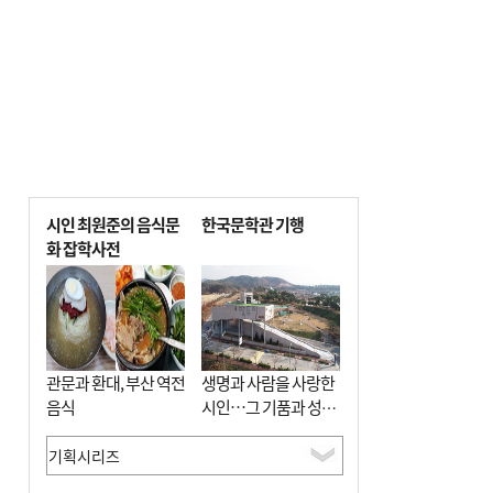
시인 최원준의 음식문
한국문학관 기행
화 잡학사전
관문과 환대, 부산 역전
생명과 사람을 사랑한
음식
시인…그 기품과 성실
함이 보존된 장소