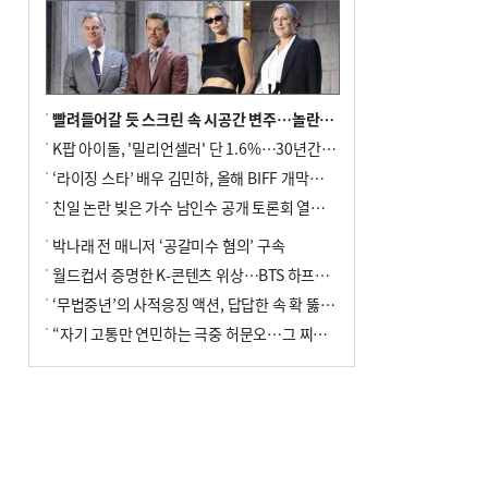
빨려들어갈 듯 스크린 속 시공간 변주…놀란의 메시지는 ‘전쟁 속죄’
K팝 아이돌, '밀리언셀러' 단 1.6%…30년간 등장 1182개팀 전수조사
‘라이징 스타’ 배우 김민하, 올해 BIFF 개막식 사회자 확정
친일 논란 빚은 가수 남인수 공개 토론회 열린다.
박나래 전 매니저 ‘공갈미수 혐의’ 구속
월드컵서 증명한 K-콘텐츠 위상…BTS 하프타임쇼·정호연 트로피 세리머니
‘무법중년’의 사적응징 액션, 답답한 속 확 뚫어주네
“자기 고통만 연민하는 극중 허문오…그 찌질함까지 안아주고파”