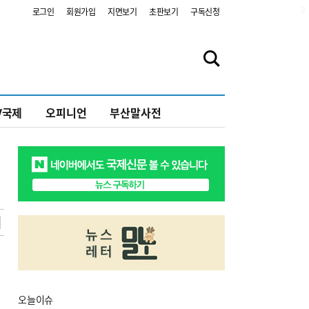
2
로그인
회원가입
지면보기
초판보기
구독신청
V국제
오피니언
부산말사전
오늘
이슈