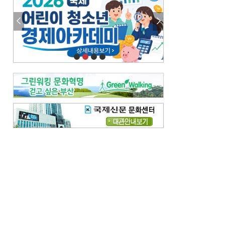
이 한편의 시조
[전체보기]
참선 /오기환
고향 /김진규
주말 영화 박스오피스
[전체보기]
‘스파이더맨’ 개봉 5일 만에 300만 돌풍…박스오피스·예매율 동시 1위
‘호프’ 개봉 11일 만에 관객 300만…‘스파이더맨’ 예매율 68.8% 1위
오늘의 운세-
[전체보기]
오늘의 운세- 2026년 8월 6일 (음 6월 24일)
오늘의 운세- 2026년 8월 5일 (음 6월 23일)
조해훈의 고전 속 이 문장
[전체보기]
입추 지났는데도 덥다며 신유안에게 보낸 박규수의 편지
불볕더위 지속되다 단비 내려 시 읊은 조선 후기 신익전