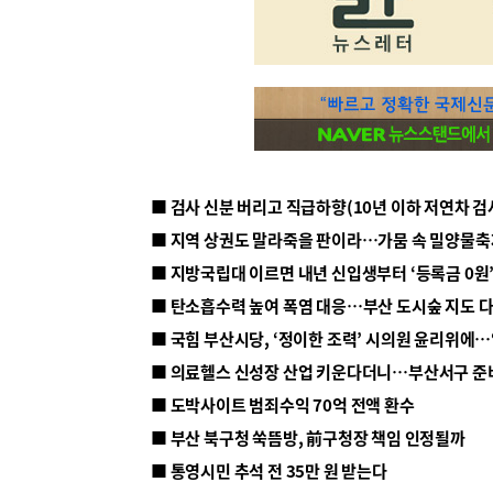
■ 지방국립대 이르면 내년 신입생부터 ‘등록금 0원’
■ 탄소흡수력 높여 폭염 대응…부산 도시숲 지도 
■ 의료헬스 신성장 산업 키운다더니…부산서구 준
■ 도박사이트 범죄수익 70억 전액 환수
■ 부산 북구청 쑥뜸방, 前구청장 책임 인정될까
■ 통영시민 추석 전 35만 원 받는다