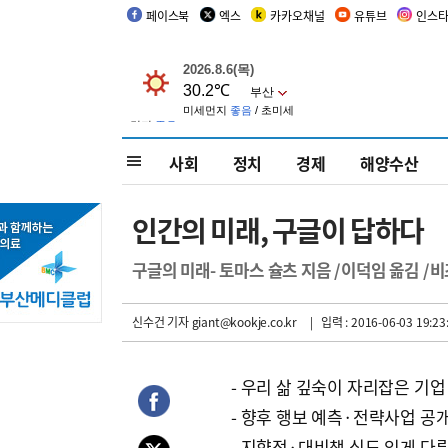
페이스북
엑스
카카오채널
유튜브
인스
사회
정치
경제
해양수산
인간의 미래, 구글이 답하다
구글의 미래- 토마스 슐츠 지음 /이덕임 옮김 /
신수건 기자
giant@kookje.co.kr
| 입력 : 2016-06-03 19:23
- 우리 삶 깊숙이 자리잡은 기업
- 향후 행보 예측·전략사업 공
- 지향점·대비책 심도 있게 다