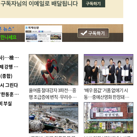
■ 검사 신분 버리고 직급하향(10년 이하 저연차 검사)…檢 중수청행 기피
■ 지역 상권도 말라죽을 판이라…가뭄 속 밀양물축제 강행 논란
(종합)
다시 그린다
올여름 절대강자 3파전…흥
‘배우 몸값’ 거품 없애기 시
■ 국힘 부산시당, ‘정이한 조력’ 시의원 윤리위에…‘한동훈 지지’도 신고접수
행 조급증에 변칙·무리수 마
동…중예산영화 한정돼 실
비 부실
케팅도
효성 의문도