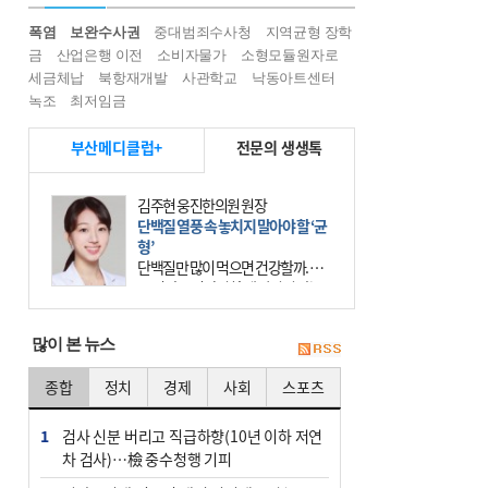
폭염
보완수사권
중대범죄수사청
지역균형 장학
금
산업은행 이전
소비자물가
소형모듈원자로
세금체납
북항재개발
사관학교
낙동아트센터
녹조
최저임금
부산메디클럽+
전문의 생생톡
김주현 웅진한의원 원장
단백질 열풍 속 놓치지 말아야 할 ‘균
형’
단백질만 많이 먹으면 건강할까. 요
즘 건강을 이야기할 때 빠지지 않는
키워드가 단백질이다. 헬스장을 다니
는 젊은 층부터 기초체력을 챙기려는
많이 본 뉴스
중·장년층까지 모두 “
종합
정치
경제
사회
스포츠
1
검사 신분 버리고 직급하향(10년 이하 저연
차 검사)…檢 중수청행 기피