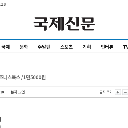
타그램
국제
문화
주말엔
스포츠
기획
인터뷰
T
비즈니스북스 /1만5000원
:30
| 본지 12면
글자 크기
개
뤄