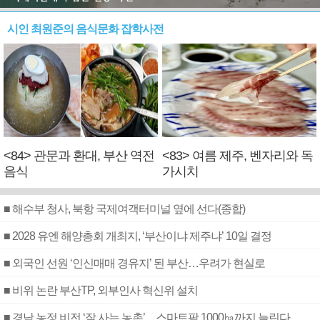
시인 최원준의 음식문화 잡학사전
<84> 관문과 환대, 부산 역전
<83> 여름 제주, 벤자리와 독
음식
가시치
■ 해수부 청사, 북항 국제여객터미널 옆에 선다(종합)
■ 2028 유엔 해양총회 개최지, ‘부산이냐 제주냐’ 10일 결정
■ 외국인 선원 ‘인신매매 경유지’ 된 부산…우려가 현실로
■ 비위 논란 부산TP, 외부인사 혁신위 설치
■ 경남 농정 비전 ‘잘 사는 농촌’…스마트팜 1000㏊까지 늘린다