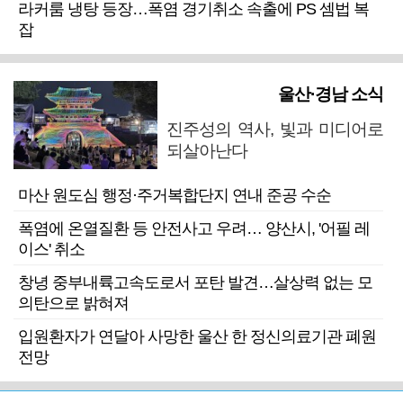
라커룸 냉탕 등장…폭염 경기취소 속출에 PS 셈법 복
잡
울산·경남 소식
진주성의 역사, 빛과 미디어로
되살아난다
마산 원도심 행정·주거복합단지 연내 준공 수순
폭염에 온열질환 등 안전사고 우려… 양산시, '어필 레
이스' 취소
창녕 중부내륙고속도로서 포탄 발견…살상력 없는 모
의탄으로 밝혀져
입원환자가 연달아 사망한 울산 한 정신의료기관 폐원
전망