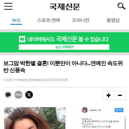
뉴스
스포츠·연예
오피니언
동영상
보그맘 박한별 결혼! 이뿐만이 아니다...연예인 속도위
반 신풍속
이승륜 기자 thinkboy7@kookje.co.kr | 2017.11.24 15:39