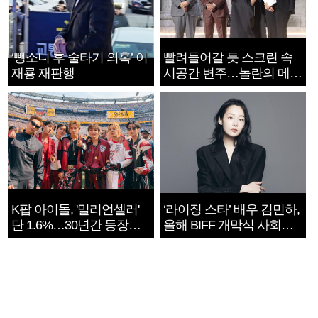
‘뺑소니 후 술타기 의혹’ 이
빨려들어갈 듯 스크린 속
재룡 재판행
시공간 변주…놀란의 메시
지는 ‘전쟁 속죄’
K팝 아이돌, '밀리언셀러'
‘라이징 스타’ 배우 김민하,
단 1.6%…30년간 등장
올해 BIFF 개막식 사회자
1182개팀 전수조사
확정