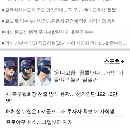
■ 교육혁신선도지 공모 코앞인데…구·군 난색에 교육청 ‘쩔쩔’
■ 르노 못 타는 부산시장…관용차 규정에 막힌 지역기업 응원
■ 마산 원도심 행정·주거복합단지 연내 준공 수순
■ 검사 신분 버리고 직급하향(10년 이하 저연차 검사)…檢 중수청행 기피
스포츠 +
‘윤나고황’ 꿈틀댄다…거인 가
을야구 불씨 살릴까
새 축구협회장 선출 방식 윤곽…“선거인단 192→2만
명”
해체설 뒤집은 LIV 골프…새 투자자 확보 ‘기사회생’
프로야구 취소…11일부터 재개