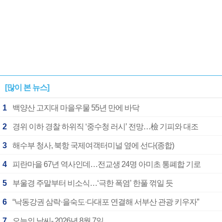
[많이 본 뉴스]
1
백양산 고지대 마을우물 55년 만에 바닥
2
경위 이하 경찰 하위직 ‘중수청 러시’ 전망…檢 기피와 대조
3
해수부 청사, 북항 국제여객터미널 옆에 선다(종합)
4
피란마을 67년 역사인데…전교생 24명 아미초 통폐합 기로
5
부울경 주말부터 비소식…‘극한 폭염’ 한풀 꺾일 듯
6
“낙동강권 삼락·을숙도·다대포 연결해 서부산 관광 키우자”
7
오늘의 날씨- 2026년 8월 7일