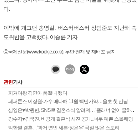
다.
이밖에 개그맨 송영길, 버스커버스커 장범준도 지난해 속
도위반을 고백했다. 이승륜 기자
ⓒ국제신문(www.kookje.co.kr), 무단 전재 및 재배포 금지
관련
기사
피겨여왕 김연아 품절녀 됐다
페퍼톤스 이장원·가수 배다해 11월 백년가약…올초 첫 만남
심영은♥박원빈, SNS로 결혼소식 알려져…"플래너 없이 쿨하게 준비중"
강수지♥김국진, 비공개 결혼식 사진 공개...너무 예쁜 스몰웨딩
박한별 결혼…'과거 연인 세븐·정은우' 곡절 많은 스토리